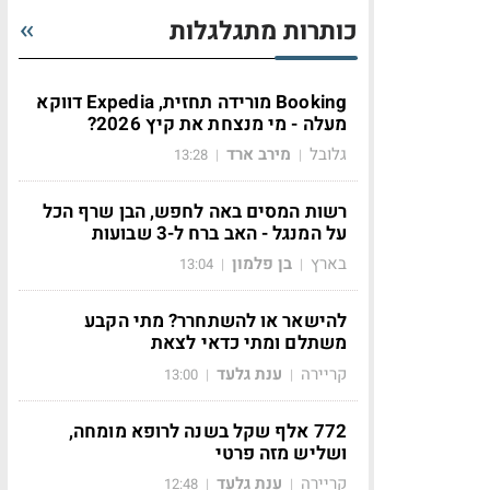
כותרות מתגלגלות
Booking מורידה תחזית, Expedia דווקא
מעלה - מי מנצחת את קיץ 2026?
גלובל
מירב ארד
13:28
|
|
רשות המסים באה לחפש, הבן שרף הכל
על המנגל - האב ברח ל-3 שבועות
בארץ
בן פלמון
13:04
|
|
להישאר או להשתחרר? מתי הקבע
משתלם ומתי כדאי לצאת
קריירה
ענת גלעד
13:00
|
|
772 אלף שקל בשנה לרופא מומחה,
ושליש מזה פרטי
קריירה
ענת גלעד
12:48
|
|