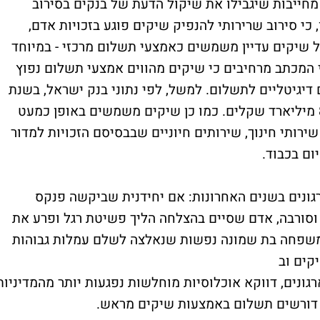
חייבות שיגבילו את שיקול הדעת של בנקים בסירוב
כי סירוב שרירותי להנפיק שיקים פוגע בזכויות אדם,
ל שיקים עדיין משמשים כאמצעי תשלום מרכזי - במיוחד
י המכתב מרחיבים כי שיקים מהווים אמצעי תשלום נפוץ
יגיטליים לתשלום. למשל, לפי נתוני בנק ישראל, בשנת
2022 היקף התשלום בשיקים עמד על כ-800 מיליארד שקלים. כמו כן שיקים משמשים באופן כמעט
ירותי חינוך, שירותים חיוניים שבבסיסם הזכויות למדור
ום בכבוד.
גונים בשנים האחרונות: אם יחידנית שביקשה פנקס
 וסורבה, אדם שסיים בהצלחה הליך פשיטת רגל ופרע את
 ומשפחה בת שמונה נפשות שנאלצה לשלם עמלות גבוהות
קים וב
גונים, דווקא אוכלוסיות מוחלשות נפגעות יותר מהמדיניות
ם דורשים תשלום באמצעות שיקים מראש.