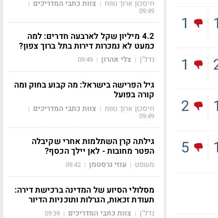
חיסכון ארוך טווח
צוות כתבי המדריכים
|
|
09:49
1
4.2 מיליון שקל לארבעה חדרים: למה
כמעט לא נמכרות דירות בתל ברוך צפון?
נדל"ן
צלי אהרון
1
09:49
|
|
גיל הפרישה בישראל: מה קבוע בחוק ומה
קורה בפועל
2
חיסכון ארוך טווח
צוות כתבי המדריכים
|
|
09:49
גילתה קרן השתלמות אחרי שקיבלה
5
הפטר מחובות - לאן יילך הכסף?
משפט
עוזי גרסטמן
09:42
|
|
מסלולי הסיוע של המדינה ברכישת דירה:
תעודת זכאות, הגרלות ותוכניות הדיור
נדל"ן
צוות כתבי המדריכים
09:39
|
|