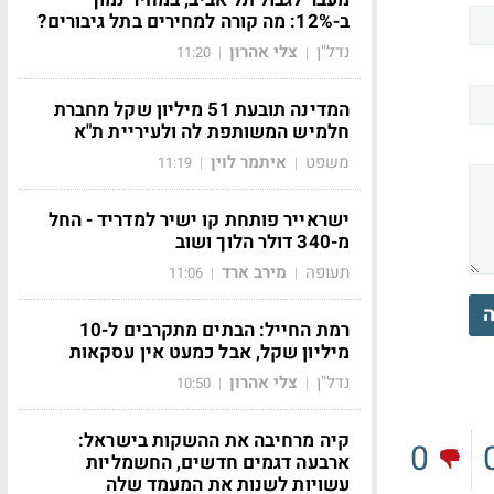
ב-12%: מה קורה למחירים בתל גיבורים?
נדל"ן
צלי אהרון
11:20
|
|
המדינה תובעת 51 מיליון שקל מחברת
חלמיש המשותפת לה ולעיריית ת"א
משפט
איתמר לוין
11:19
|
|
ישראייר פותחת קו ישיר למדריד - החל
מ-340 דולר הלוך ושוב
תעופה
מירב ארד
11:06
|
|
ה
רמת החייל: הבתים מתקרבים ל-10
מיליון שקל, אבל כמעט אין עסקאות
נדל"ן
צלי אהרון
10:50
|
|
קיה מרחיבה את ההשקות בישראל:
0
ארבעה דגמים חדשים, החשמליות
עשויות לשנות את המעמד שלה