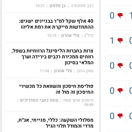
רכב ותחבורה
בן פלמון
10:37
|
|
0
40 אלף שקל למ״ר בבניינים ישנים:
ההתחדשות מייקרת את רמת אליהו
נדל"ן
צלי אהרון
10:19
|
|
1
צרות בחברות הליסינג? הרווחיות בשפל,
רווחים ממכירת רכבים בירידה וערך
המלאי בסיכון
0
שוק ההון
צלי אהרון
11:04
|
|
פוליסת חיסכון והשוואת כל מכשירי
0
החיסכון זה מול זה
חיסכון ארוך טווח
צוות כתבי המדריכים
|
|
09:49
0
מסלולי השקעה: כללי, מנייתי, אג״ח,
מדדי והמודל תלוי הגיל