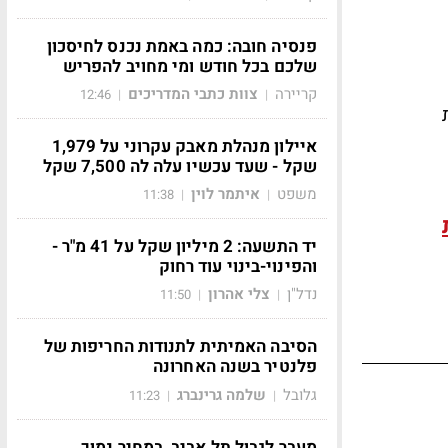
פנסיה חובה: כמה באמת נכנס לחיסכון
שלכם בכל חודש ומי מחויב להפריש
קריירה
צוות כתבי המדריכים
12:46
|
|
איילון מנהלת מאבק עקרוני על 1,979
שקל - שעד עכשיו עלה לה 7,500 שקל
משפט
איתמר לוין
11:38
|
|
יד התשעה: 2 מיליון שקל על 41 מ"ר -
והפינוי-בינוי עוד רחוק
נדל"ן
צלי אהרון
11:50
|
|
הסיבה האמיתית לתנודות החריפות של
פלנטיר בשנה האחרונה
גלובל
שלמה גרינברג
11:23
|
|
מעבר לגבול תל אביב, במחיר נמוך