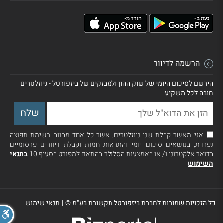
הרשמה לדיוור
הירשם לסיכום היומי של שוק ההון ולמבזקים של ביזפורטל - ניוזלטרים
חובה לכל משקיע
אני מאשר קבלת שני ניוזלטרים, אשר כל אחד מהווה רשימת תפוצה
נפרדת, בנושאים סיכום יומי והתראות חמות וקבלת דיוורים פרסומיים
בדואר אלקטרוני ו/ או באמצעות הסלולר בהתאם למפורט בסעיף 10
בתנאי
השימוש
כל הזכויות שמורות לחברת ביזפורטל תקשורת בע"מ ©
|
תנאי שימוש