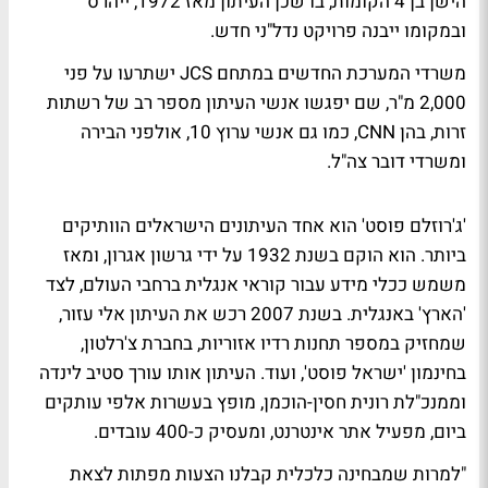
הישן בן 4 הקומות, בו שכן העיתון מאז 1972, ייהרס
ובמקומו ייבנה פרויקט נדל"ני חדש.
משרדי המערכת החדשים במתחם JCS ישתרעו על פני
2,000 מ"ר, שם יפגשו אנשי העיתון מספר רב של רשתות
זרות, בהן CNN, כמו גם אנשי ערוץ 10, אולפני הבירה
ומשרדי דובר צה"ל.
'ג'רוזלם פוסט' הוא אחד העיתונים הישראלים הוותיקים
ביותר. הוא הוקם בשנת 1932 על ידי גרשון אגרון, ומאז
משמש ככלי מידע עבור קוראי אנגלית ברחבי העולם, לצד
'הארץ' באנגלית. בשנת 2007 רכש את העיתון אלי עזור,
שמחזיק במספר תחנות רדיו אזוריות, בחברת צ'רלטון,
בחינמון 'ישראל פוסט', ועוד. העיתון אותו עורך סטיב לינדה
וממנכ"לת רונית חסין-הוכמן, מופץ בעשרות אלפי עותקים
ביום, מפעיל אתר אינטרנט, ומעסיק כ-400 עובדים.
"למרות שמבחינה כלכלית קבלנו הצעות מפתות לצאת