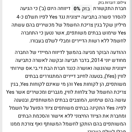
צילום: דוברות בזק
חברת התקשורת
דיווחה היום (ב') כי הגיעה
בזק
0%
להסדר פשרה בתביעה ייצוגית נגד Yes לפיו תשלם כ-4
מיליון שקל בגין צריכת החשמל של מכשירים בהם עשתה
Yes שימוש בבתים משותפים, אשר נטען כי התחברה
לחשמל ללא רשות הדיירים ומבלי לשלם בעבורו.
ההודעה הבוקר מגיעה בהמשך לדיווח המיידי של החברה
מחודש יוני 2014, בדבר תביעה ובקשה לאשרה כתביעה
ייצוגית שהוגשה ואושרה כנגד חברת הבת די.בי.אס שירותי
לווין (Yes), בטענה לחיוב דיירים המתגוררים בבתים
משותפים, הן לקוחות Yes והן מי שאינם לקוחות Yes, בגין
צריכת החשמל של צלחות לווין, מגברים ומכשירים אשר Yes
עושה בהם שימוש, המוצבים בבתים המשותפים, ובטענה
לפיה Yes התקינה בבתים משותפים ציוד הפועל על חשמל
ומחברת את הציוד החיצוני ללא אישור והסכמת הבתים
המשותפים בהם הותקן לחשמל המשותף ואף צורכת ממנו
מבלי לשלם בעבורו.