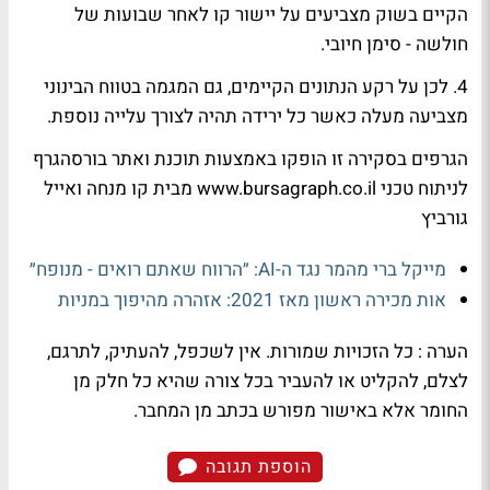
הקיים בשוק מצביעים על יישור קו לאחר שבועות של
חולשה - סימן חיובי.
4. לכן על רקע הנתונים הקיימים, גם המגמה בטווח הבינוני
מצביעה מעלה כאשר כל ירידה תהיה לצורך עלייה נוספת.
הגרפים בסקירה זו הופקו באמצעות תוכנת ואתר בורסהגרף
לניתוח טכני www.bursagraph.co.il מבית קו מנחה ואייל
גורביץ
מייקל ברי מהמר נגד ה-AI: ״הרווח שאתם רואים - מנופח״
אות מכירה ראשון מאז 2021: אזהרה מהיפוך במניות
הערה : כל הזכויות שמורות. אין לשכפל, להעתיק, לתרגם,
לצלם, להקליט או להעביר בכל צורה שהיא כל חלק מן
החומר אלא באישור מפורש בכתב מן המחבר.
הוספת תגובה