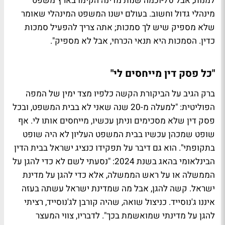
למנות, אבל 70-וכמה שנות מדינה הקימו בארץ משפט
מינהלי גדול וחשוב. בעולם ישנו המשפט המינהלי שאומר
שלא מספיק שיש לך סמכות; אתה צריך להפעיל סמכות
כדין. הסמכות היא תנאי הכרחי, אבל לא מספיק".
"כל פסק דין מייחסים לי"
ברק הגיב על הביקורת הקשה כלפיו מצד ימין של המפה
הפוליטית: "למעלה מ-20 שנה שאני לא בבית המשפט, ובכל
פסק דין שלא מסכימים וניתן עכשיו, מייחסים אותו לי. אף
שופט שמכהן עכשיו בבית המשפט העליון לא היה שופט
בתקופתי". הוא גם דיבר על תפקידו כנציג ישראל בבית הדין
הבינלאומי בהאג בשנת 2024: "נסעתי לשם לא כדי להגן על
הממשלה או על ראש הממשלה, אלא כדי להגן על מדינת
ישראל. קשה להגן, אבל מה שמדינת ישראל עשתה בעזה
איננו ג'נוסייד. כניצול שואה, שהיה קורבן לג'נוסייד, רציתי
להגן על מדינתי שמואשמת בכך". לדבריו, צווי המעצר