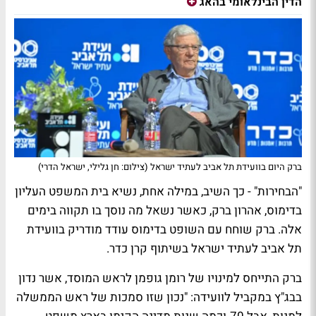
הדין הבינלאומי בהאג
ברק היום בוועידת תל אביב לעתיד ישראל (צילום: חן גלילי, ישראל הדרי)
"הבחירות" - כך השיב, במילה אחת, נשיא בית המשפט העליון
בדימוס, אהרון ברק, כאשר נשאל מה נוסך בו תקווה בימים
אלה. ברק שוחח עם השופט בדימוס עודד מודריק בוועידת
תל אביב לעתיד ישראל בשיתוף קרן כדר.
ברק התייחס למינויו של רומן גופמן לראש המוסד, אשר נדון
בבג"ץ במקביל לוועידה: "נכון שזו סמכות של ראש הממשלה