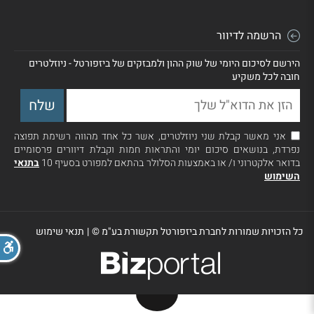
הרשמה לדיוור
הירשם לסיכום היומי של שוק ההון ולמבזקים של ביזפורטל - ניוזלטרים
חובה לכל משקיע
אני מאשר קבלת שני ניוזלטרים, אשר כל אחד מהווה רשימת תפוצה
נפרדת, בנושאים סיכום יומי והתראות חמות וקבלת דיוורים פרסומיים
בדואר אלקטרוני ו/ או באמצעות הסלולר בהתאם למפורט בסעיף 10
בתנאי
השימוש
כל הזכויות שמורות לחברת ביזפורטל תקשורת בע"מ ©
|
תנאי שימוש