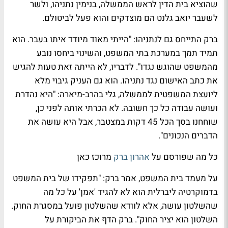
שהוציא בית הדין לראש הממשלה, בנימין נתניהו, ולשר
לשעבר יואב גלנט הם מוצדקים והוא פעל לביטולם.
ברק התייחס גם לנתניהו: "הייתי מאוד מיודד איתו בעבר. הוא
תמיד תמך במערכת בתי המשפט, והשינוי ביחסו נובע
מהמשפט שהוגש נגדו". לדבריו, לא הייתה זאת טעות להגיש
את כתב האישום נגד נתניהו. הוא גם העניק גיבוי מלא
ליועצת המשפטית לממשלה, גלי בהרב-מיארה: "היא נהדרת
ועושה עבודה כל כך חשובה. לא הכרתי אותה לפני כן,
שוחחנו בסך הכל 45 דקות במצטבר, אבל היא עושה את
הדברים הנכונים".
כל מה שפורסם על
אהרון ברק
מרוכז כאן
על מעמד בית המשפט, אמר ברק: "תפקידו של בית המשפט
בדמוקרטיה ליברלית הוא לא להגיד 'אמן' על כל מה
שהשלטון עושה, אלא לוודא שהשלטון פועל במסגרת החוק.
השלטון הוא יציר החוק". ברק הדף את הביקורת על