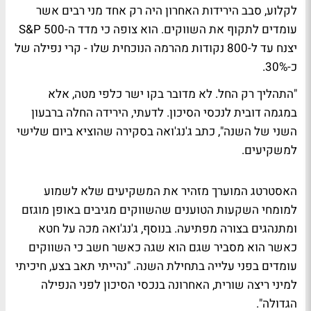
לקלוע, סבב הירידות האחרון היה רק אחד מני רבים אשר
עומדים לתקוף את השווקים. הוא צופה כי מדד ה-S&P 500
יצנח עד ל-800 נקודות מהרמה הנוכחית שלו - קרי נפילה של
כ-30%.
"התהליך רק החל. לא מדובר בקו ישר כלפי מטה, אלא
במגמה דובית לנכסי הסיכון. לדעתי, הירידה החלה ברבעון
השני של השנה", כתב ג'נג'ואה בסקירה שהוציא ביום שלישי
למשקיעים.
האסטרטג המוערך מזהיר את המשקיעים שלא לשמוע
למומחי השקעות הטוענים שהשווקים מגיבים באופן מוגזם
ומתנהגים בצורה מפתיעה. בנוסף, ג'נג'ואה מכה על חטא
כאשר הוא מסביר שגם הוא שגה כאשר חשב כי השווקים
עומדים בפני עלייה בתחילת השנה. "נהייתי תאב בצע, חיכיתי
למיני ריצה שורית, האחרונה בנכסי הסיכון לפני הנפילה
הגדולה".