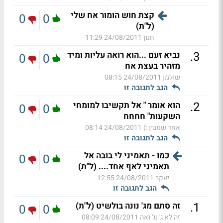
קצת חוש הומור אח שלי
0
0
(ל"ת)
חנון
24/08/2011 11:29
.
3
נביא זעם ...הוא רואה עליות ומיד
0
0
מזהיר בעצת אח
שולמן
24/08/2011 08:15
הגב לתגובה זו
.
2
הוא אומר " אל תקשיבו למומחי
0
0
השקעות" חחחח
אחד שמבין :)
24/08/2011 08:14
הגב לתגובה זו
כמו - תאמיני לי בובה אל
0
0
תאמיני לאף אחד.... (ל"ת)
יעקב
24/08/2011 12:55
הגב לתגובה זו
.
1
זה סתם מג' נונה בולשיט (ל"ת)
0
0
זה לא ג' נג' ואה
24/08/2011 08:09