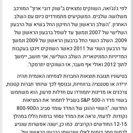
לפי ג'נג'ואה, השווקים נמצאים ב"שוק דובי ארוך" המורכב
משלושה שלבים. המשקיעים מתמודדים כיום עם השלב
האחרון. "השלב הראשון של התיקון החל בשיא של הרבעון
השלישי של 2007 ונמשך עד לשפל ברבעון הראשון של
2009. השלב השני החל ברבעון הראשון של 2009 ונמשך
עד הרבעון השני של 2011 כאשר השווקים זינקו בעקבות
המדיניות המוניטארית. השלב השלישי, אני חושב, יימשך
לתוך 2012 ואולי אף מעבר, אז השווקים יתרסקו".
בטיעוניו תגובת תוצאות החברות לצמיחה האנמית תהיה
ירידה או סטגנציה ברווחיות, ובנוסף לכך שיותר חברות קטנות,
צרכנים או מדינות יתמודדו עם חדלות פרעון, הוא משתמש
בשווי מדד ה-S&P 500 בשביל לתמחר את המציאות
החדשה. "השווי ההוגן של המדד עומד סביב ה800-900
נקודות. לדעתי, נראה את המדד נסחר ברמות הללו במהלך
12-15 החודשים הקרובים. כמו כן, ישנה אפשרות שנגיע
לרמות חסר דומות לאלו שנרשמו ברבעון הראשון של