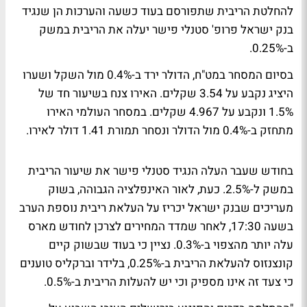
להחלטת הריבית שתפורסם בעוד כשעה והערכות הן שנגיד
בנק ישראל פרופ' סטנלי פישר יעלה את הריבית במשק
ב-0.25%.
בסיום המסחר במט"ח, הדולר ירד ב-0.4% מול השקל ושערו
היציג נקבע על 3.54 שקלים. האירו צנח בשיעור חד של
1.5% ונקבע על 4.967 שקלים. במסחר העולמי האירו
מתחזק ב-0.4% מול הדולר ונסחר תמורת 1.41 דולר לאירו.
בחודש שעבר העלה הנגיד סטנלי פישר את שיעור הריבית
במשק ל-2.5%. כעת, לאור האינפלציה הגבוהה, בשוק
מעריכים שבנק ישראל יכריז על העלאת ריבית נוספת הערב
בשעה 17:30, לאחר שמדד המחירים לצרכן לחודש מארס
עלה יותר מהצפוי ב-0.3%. נציין כי בעוד שבשוק קיים
קונצנזוס להעלאת הריבית ב-0.25%, בלידר וברקליס טוענים
כי צעד זה אינו מספיק וכי יש להעלות הריבית ב-0.5%.