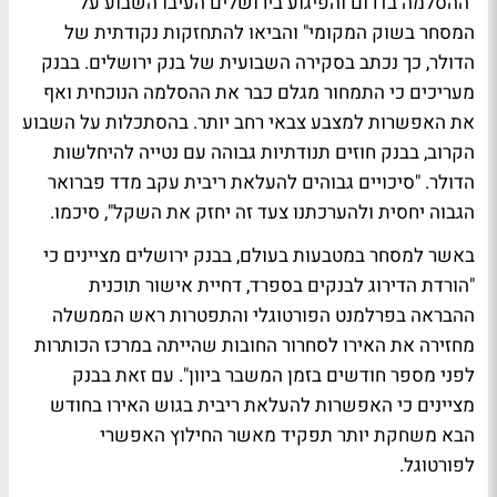
"ההסלמה בדרום והפיגוע בירושלים העיבו השבוע על
המסחר בשוק המקומי" והביאו להתחזקות נקודתית של
הדולר, כך נכתב בסקירה השבועית של בנק ירושלים. בבנק
מעריכים כי התמחור מגלם כבר את ההסלמה הנוכחית ואף
את האפשרות למצבע צבאי רחב יותר. בהסתכלות על השבוע
הקרוב, בבנק חוזים תנודתיות גבוהה עם נטייה להיחלשות
הדולר. "סיכויים גבוהים להעלאת ריבית עקב מדד פברואר
הגבוה יחסית ולהערכתנו צעד זה יחזק את השקל", סיכמו.
באשר למסחר במטבעות בעולם, בבנק ירושלים מציינים כי
"הורדת הדירוג לבנקים בספרד, דחיית אישור תוכנית
ההבראה בפרלמנט הפורטוגלי והתפטרות ראש הממשלה
מחזירה את האירו לסחרור החובות שהייתה במרכז הכותרות
לפני מספר חודשים בזמן המשבר ביוון". עם זאת בבנק
מציינים כי האפשרות להעלאת ריבית בגוש האירו בחודש
הבא משחקת יותר תפקיד מאשר החילוץ האפשרי
לפורטוגל.