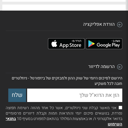
הורדת אפליקציה
הרשמה לדיוור
הירשם לסיכום היומי של שוק ההון ולמבזקים של ביזפורטל - ניוזלטרים
חובה לכל משקיע
אני מאשר קבלת שני ניוזלטרים, אשר כל אחד מהווה רשימת תפוצה
נפרדת, בנושאים סיכום יומי והתראות חמות וקבלת דיוורים פרסומיים
בדואר אלקטרוני ו/ או באמצעות הסלולר בהתאם למפורט בסעיף 10
בתנאי
השימוש