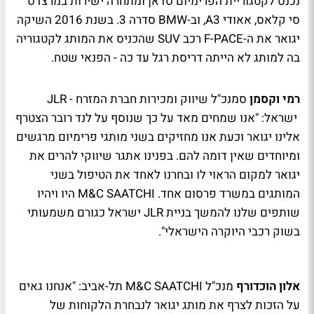
נכנס לקטגוריית הפרימיום סדאן ומתחרה ישירות במרצדס
סי קלאס, אאודי A3, וב-BMW סדרה 3. בשנת 2016 השיקה
יגואר את ה-F-PACE רכב SUV שהכניס את המותג לקטגוריה
בה למותג לא הייתה דריסת רגל עד כה - הפנאי שטח.
רמי וקסמן
סמנכ"ל שיווק ומכירות חברת המזרח - JLR
ישראל: "אנו שמחים מאד על כך שנוסף על לנד רובר הצטרף
אלינו יגואר וכעת אנו מחזיקים בשני מותגי פרימיום מרגשים
ומיוחדים שאין דומה להם. בפנינו אתגר שיווקי להרים את
יגואר למקום הראוי לו ובחרנו לאחד את הטיפול בשני
המותגים במשרד פרסום אחד. M&C SAATCHI היו ויהיו
שותפים שלנו להמשך בניית JLR ישראל כגורם משמעותי
בשוק רכבי היוקרה הישראלי".
אלון הוכדורף
מנכ"ל M&C SAATCHI תל-אביב: "אנחנו גאים
על הזכות לצרף את מותג יגואר לנבחרת הלקוחות של