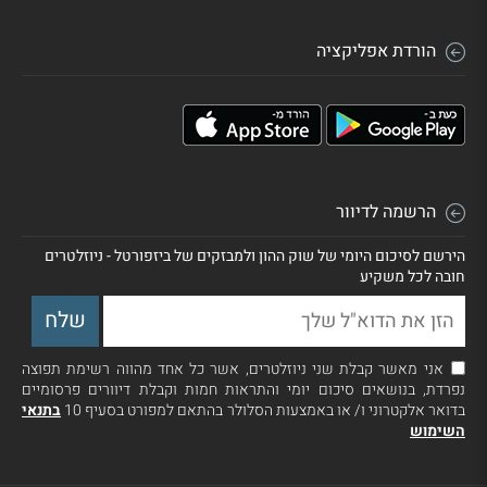
הורדת אפליקציה
הרשמה לדיוור
הירשם לסיכום היומי של שוק ההון ולמבזקים של ביזפורטל - ניוזלטרים
חובה לכל משקיע
אני מאשר קבלת שני ניוזלטרים, אשר כל אחד מהווה רשימת תפוצה
נפרדת, בנושאים סיכום יומי והתראות חמות וקבלת דיוורים פרסומיים
בדואר אלקטרוני ו/ או באמצעות הסלולר בהתאם למפורט בסעיף 10
בתנאי
השימוש