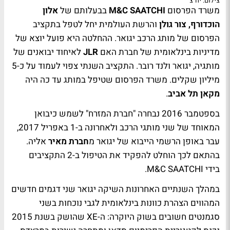
צילום: יח"צ
משרד הפרסום
M&C SAATCHI
בבעלותם של
אלון
הוכדורף, צור גולן
והרשת העולמית יחל לטפל בתקציב
הפרסום של מותג הרכב יגואר. ההחלטה היא פועל יוצא של
מדיניות בינלאומית של חברת האם
JLR
לאיחוד יבואנים של
מותגיה, יגואר ולנד רובר. התקציב השנתי צפוי לעמוד על כ-5
מיליון שקלים. משרד הפרסום שטיפל במותג עד כה היה
מקאן תל אביב
.
בספטמבר 2016 נבחרה "חברת המזרח" לשמש כיבואן
המאוחד של שני מותגי הרכב ולאחרונה ב-1 באפריל 2017,
עבר באופן הרשמי הייבוא של יגואר מ
חברת מאיר
אליה.
בהתאם לכך הוחלט להפקיד את הטיפול ב-2 התקציבים
בידי M&C SAATCHI.
במהלך השנתיים האחרונות השיקה יגואר שני דגמים חדשים
המהווים הצהרת כוונות בינלאומית לגבי נוכחות בשני
סגמנטים חשובים בשוק היוקרה: ה-XE שהושק בשנת 2015