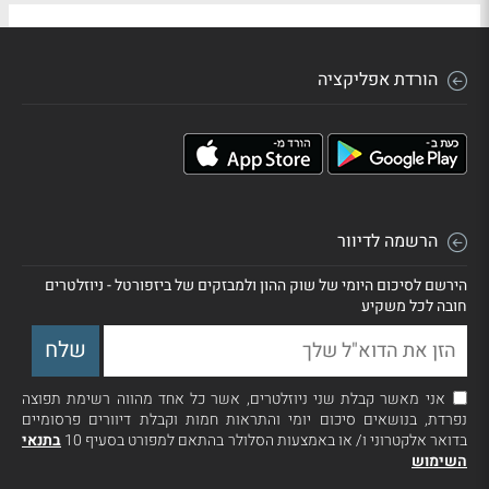
הורדת אפליקציה
הרשמה לדיוור
הירשם לסיכום היומי של שוק ההון ולמבזקים של ביזפורטל - ניוזלטרים
חובה לכל משקיע
אני מאשר קבלת שני ניוזלטרים, אשר כל אחד מהווה רשימת תפוצה
נפרדת, בנושאים סיכום יומי והתראות חמות וקבלת דיוורים פרסומיים
בדואר אלקטרוני ו/ או באמצעות הסלולר בהתאם למפורט בסעיף 10
בתנאי
השימוש