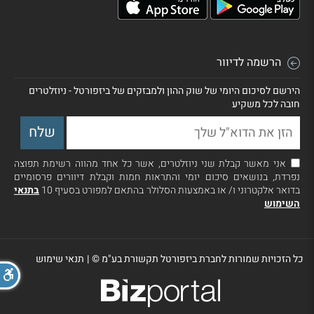
הרשמה לדיוור
הירשם לסיכום היומי של שוק ההון ולמבזקים של ביזפורטל - ניוזלטרים
חובה לכל משקיע
אני מאשר קבלת שני ניוזלטרים, אשר כל אחד מהווה רשימת תפוצה
נפרדת, בנושאים סיכום יומי והתראות חמות וקבלת דיוורים פרסומיים
בדואר אלקטרוני ו/ או באמצעות הסלולר בהתאם למפורט בסעיף 10
בתנאי
השימוש
כל הזכויות שמורות לחברת ביזפורטל תקשורת בע"מ ©
|
תנאי שימוש