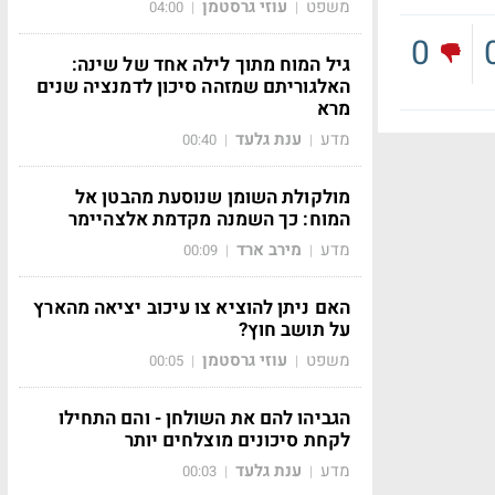
משפט
עוזי גרסטמן
04:00
|
|
0
גיל המוח מתוך לילה אחד של שינה:
האלגוריתם שמזהה סיכון לדמנציה שנים
מרא
מדע
ענת גלעד
00:40
|
|
מולקולת השומן שנוסעת מהבטן אל
המוח: כך השמנה מקדמת אלצהיימר
מדע
מירב ארד
00:09
|
|
האם ניתן להוציא צו עיכוב יציאה מהארץ
על תושב חוץ?
משפט
עוזי גרסטמן
00:05
|
|
הגביהו להם את השולחן - והם התחילו
לקחת סיכונים מוצלחים יותר
מדע
ענת גלעד
00:03
|
|