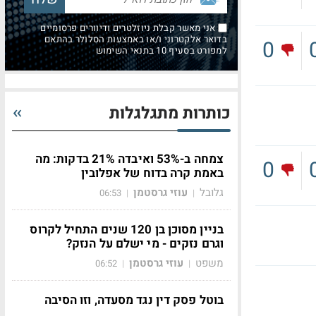
אני מאשר קבלת ניוזלטרים ודיוורים פרסומיים
בדואר אלקטרוני ו/או באמצעות הסלולר בהתאם
0
למפורט בסעיף 10 בתנאי השימוש
כותרות מתגלגלות
צמחה ב-53% ואיבדה 21% בדקות: מה
0
באמת קרה בדוח של אפלובין
גלובל
עוזי גרסטמן
06:53
|
|
בניין מסוכן בן 120 שנים התחיל לקרוס
וגרם נזקים - מי ישלם על הנזק?
משפט
עוזי גרסטמן
06:52
|
|
בוטל פסק דין נגד מסעדה, וזו הסיבה