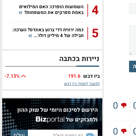
4
השמועות הופרכו: האם המילואים
באמת מפרקים את המשפחות?
5
כמה ירוויח דדי ברנע באונדס? הערכה:
חבילה של 4 מיליון דולר...
ניירות בכתבה
ה
ביו דבש
191.6
%
-7.13
למעבר לעמוד ביו דבש
0
הירשם לסיכום היומי של שוק ההון
ולמבזקים של
0