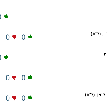
0
.. (ל"ת)
0
0
0
0
0
0
0