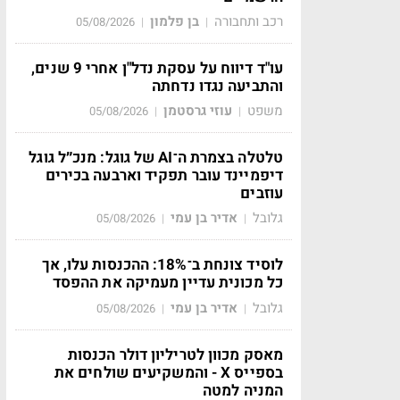
רכב ותחבורה
בן פלמון
05/08/2026
|
|
עו"ד דיווח על עסקת נדל"ן אחרי 9 שנים,
והתביעה נגדו נדחתה
משפט
עוזי גרסטמן
05/08/2026
|
|
טלטלה בצמרת ה־AI של גוגל: מנכ״ל גוגל
דיפמיינד עובר תפקיד וארבעה בכירים
עוזבים
גלובל
אדיר בן עמי
05/08/2026
|
|
לוסיד צונחת ב־18%: ההכנסות עלו, אך
כל מכונית עדיין מעמיקה את ההפסד
גלובל
אדיר בן עמי
05/08/2026
|
|
מאסק מכוון לטריליון דולר הכנסות
בספייס X - והמשקיעים שולחים את
המניה למטה