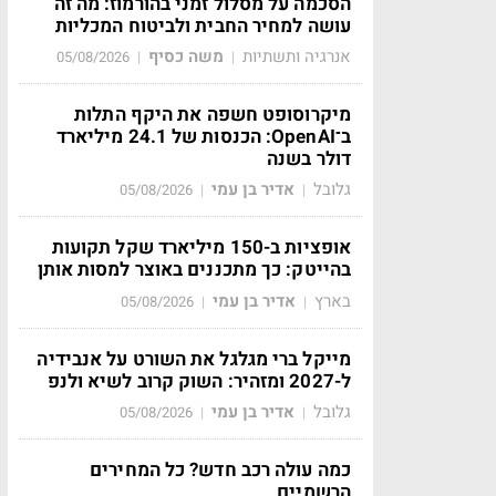
הסכמה על מסלול זמני בהורמוז: מה זה
עושה למחיר החבית ולביטוח המכליות
אנרגיה ותשתיות
משה כסיף
05/08/2026
|
|
מיקרוסופט חשפה את היקף התלות
ב־OpenAI: הכנסות של 24.1 מיליארד
דולר בשנה
גלובל
אדיר בן עמי
05/08/2026
|
|
אופציות ב-150 מיליארד שקל תקועות
בהייטק: כך מתכננים באוצר למסות אותן
בארץ
אדיר בן עמי
05/08/2026
|
|
מייקל ברי מגלגל את השורט על אנבידיה
ל-2027 ומזהיר: השוק קרוב לשיא ולנפ
גלובל
אדיר בן עמי
05/08/2026
|
|
כמה עולה רכב חדש? כל המחירים
הרשמיים