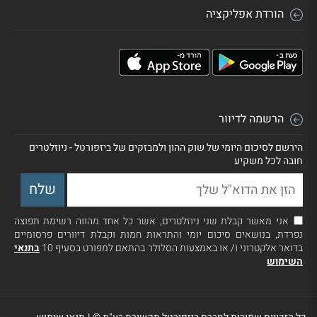
הורדת אפליקציה
הרשמה לדיוור
הירשם לסיכום היומי של שוק ההון ולמבזקים של ביזפורטל - ניוזלטרים
חובה לכל משקיע
אני מאשר קבלת שני ניוזלטרים, אשר כל אחד מהווה רשימת תפוצה
נפרדת, בנושאים סיכום יומי והתראות חמות וקבלת דיוורים פרסומיים
בדואר אלקטרוני ו/ או באמצעות הסלולר בהתאם למפורט בסעיף 10
בתנאי
השימוש