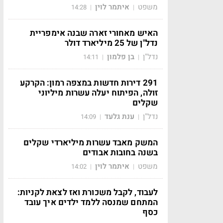
משפט
איתמר לוין
14:28
|
|
האיש מאחורי זארה שבנה אימפריית
נדל"ן של 25 מיליארד דולר
נדל"ן
בן פלמון
14:11
|
|
291 דירות חדשות במצפה רמון: הקרקע
זולה, הפיתוח יעלה עשרות מיליוני
שקלים
נדל"ן
ענת גלעד
14:09
|
|
המשק מאבד עשרות מיליארדי שקלים
בשנה בחובות אבודים
משפט
איתמר לוין
14:02
|
|
לעבוד, לקבל משכורת ואז לצאת לקניות:
המתחם שמנסה ללמד ילדים איך עובד
כסף