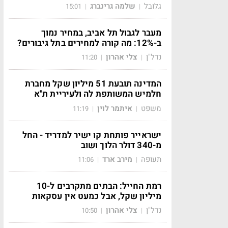
גלובל
שלמה גרינברג
15:01
|
|
מעבר לגבול תל אביב, במחיר נמוך
ב-12%: מה קורה למחירים בתל גיבורים?
נדל"ן
צלי אהרון
11:20
|
|
המדינה תובעת 51 מיליון שקל מחברת
חלמיש המשותפת לה ולעיריית ת"א
משפט
איתמר לוין
11:19
|
|
ישראייר פותחת קו ישיר למדריד - החל
מ-340 דולר הלוך ושוב
תעופה
מירב ארד
11:06
|
|
רמת החייל: הבתים מתקרבים ל-10
מיליון שקל, אבל כמעט אין עסקאות
נדל"ן
צלי אהרון
10:50
|
|