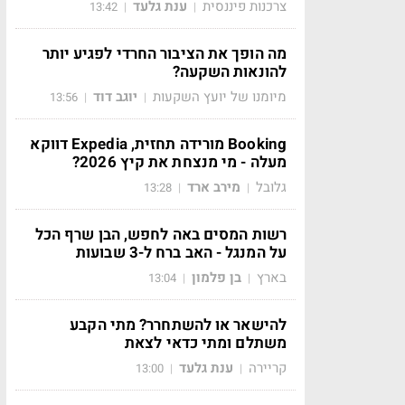
צרכנות פיננסית
ענת גלעד
13:42
|
|
מה הופך את הציבור החרדי לפגיע יותר
להונאות השקעה?
מיומנו של יועץ השקעות
יוגב דוד
13:56
|
|
Booking מורידה תחזית, Expedia דווקא
מעלה - מי מנצחת את קיץ 2026?
גלובל
מירב ארד
13:28
|
|
רשות המסים באה לחפש, הבן שרף הכל
על המנגל - האב ברח ל-3 שבועות
בארץ
בן פלמון
13:04
|
|
להישאר או להשתחרר? מתי הקבע
משתלם ומתי כדאי לצאת
קריירה
ענת גלעד
13:00
|
|