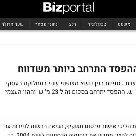
משפט
טכנולוגיה
רכב
נתוני מסחר
שער הדולר
שות כספיות בגין נושא משפטי שנוי במחלוקת בעסקי
החברה וחברות הבת שלה המגיעות ל-9.5 מ' ש. ההפסד יתרחב בסכום זה ל-23 מ' ש' וההון העצמי
ת הליכי אישור פרסום תשקיף, הביאה הרשות לניירות ערך
עמדתה, כי בשונה מעמדת החברה ויועציה, עליה להציג מחדש את דוחותיה הכספיים לשנת 2004, כך