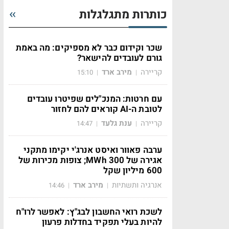
כותרות מתגלגלות
שכר וקידום כבר לא מספיקים: מה באמת
גורם לעובדים להישאר?
קריירה
מירב ארד
15:10
|
|
עם חרטות: המנכ"לים שפיטרו עובדים
לטובת ה-AI קוראים להם לחזור
קריירה
ענת גלעד
14:47
|
|
ערבה פאוור ואיסט אנרג'י יקימו מתקני
אגירה של 300 MWh; צופות מכירות של
600 מיליון שקל
אנרגיה ותשתיות
מירב ארד
14:46
|
|
לשכת רואי החשבון לבג"ץ: לאפשר לרו"ח
להיות בעלי תפקיד בחדלות פרעון