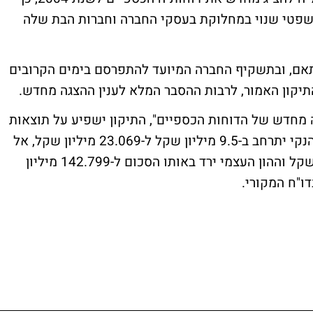
משפטי שנוי במחלוקת בעסקי החברה וחברות הבת שלה
תאם, ובתשקיף החברה המיועד להתפרסם בימים הקרובים
מחדש של הדוחות הכספיים", התיקון ישפיע על תוצאות
הדוחות הכספיים לשנת 2004, כך שההפסד הנקי יתרחב ב-9.5 מיליון שקל ל-23.069 מיליון שקל, אל
מול ההפסד בדו"ח המקורי של 13.54 מיליון שקל וההון העצמי ירד באותו הסכום ל-142.799 מיליון