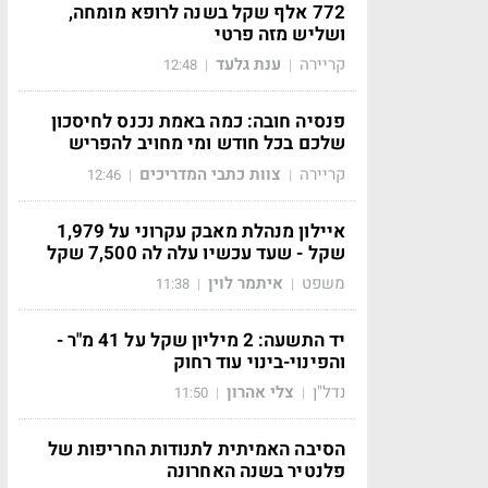
772 אלף שקל בשנה לרופא מומחה,
ושליש מזה פרטי
קריירה
ענת גלעד
12:48
|
|
פנסיה חובה: כמה באמת נכנס לחיסכון
שלכם בכל חודש ומי מחויב להפריש
קריירה
צוות כתבי המדריכים
12:46
|
|
איילון מנהלת מאבק עקרוני על 1,979
שקל - שעד עכשיו עלה לה 7,500 שקל
משפט
איתמר לוין
11:38
|
|
יד התשעה: 2 מיליון שקל על 41 מ"ר -
והפינוי-בינוי עוד רחוק
נדל"ן
צלי אהרון
11:50
|
|
הסיבה האמיתית לתנודות החריפות של
פלנטיר בשנה האחרונה