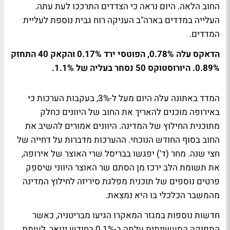
החוב הלאה. היום נראה כי הצדדים התרככו לעת עתה.
העלייה במדדים בארה"ב העניקה רוח גבית נוספת לעליית
המדדים.
הדאקס עלה 0.78%, הפוטסי ירד 0.17% והקאק 40 התחזק
0.89%. היורוסטוקס 50 נסחר בעליה של 1.1%.
המדד באתונה עלה היום מעל ל-3%, בעקבות הערכות כי
באירופה מוכנים להאריך את החוב של היוונים כחלק
מתוכנית החילוץ של המדינה. היוונים אמורים להשיב את
החוב בסוף החודש הנוכחי. ההערכות מדברות על דחייה של
חצי שנה. מחר (ד') יפגשו בבריסל שרי האוצר של אירופה,
את תשומת הלב ירכז מן הסתם שר האוצר היווני שיספק
פרטים נוספים של תוכנית מפלגת סיריזה לחילוץ המדינה
מהמשבר הכלכלי בו היא נמצאת.
חדשות נוספות במגזר המאקרו הגיעו מבריטניה, כאשר
התפוקה התעשייתית עלתה ב-0.1% בחודש ינואר, לעומת