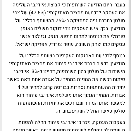
בעבר. היום הודיעה השותפות כי קבוצת אי.די.בי השלימה
את העסקה לרכישת מחצית מאחזקותיו (47.5%) של צחי
סולטן בחברת נויה המחזיקה ב-75% מהשותף הכללי של
מודיעין. בכך, איש העסקים נוחי דנקנר משלים באופן
פורמלי את כניסתו לתחום חיפוש הנפט וגז לצד אנשי
עסקים כמו יצחק תשובה, עופר נמרודי, אפריקה ישראל.
בנוסף לרכישת האחזקות העקיפות בשותף הכללי של
מודיעין, רכשה חברת אי.די.בי פיתוח את מחצית מאחזקותיו
הישירות של סולטן בהון השותפות, דהיינו כ-3%. אי.די.בי
פיתוח רכשה את המניות במחיר של אגורה אחת וזאת כאשר
יחידות ההשתתפות נסחרות בבורסה קרוב למחיר של 4
אגורות. המחיר הנמוך אותו משלמת אי.די.בי פיתוח הוא
למעשה אותו המחיר שבו רכש את יחידות ההשתתפות
סולטן כאשר החל להשקיע בחברה.
בעקבות העסקה, ניכר כי אי.די.בי פיתוח החלה להפנות
תשומת לב ניהולית לשותפות חיפוש הנפט, כאשר מינתה