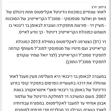
צילום: יח"צ
לאחר שנתיים בסוכנות הדיגיטל
אקליפטוס
תחת ניהולם של
מאור חן
ו
אלעד סטפנסקי
- סמנכ"ל הקריאייטיב של הסוכנות
-
מעיין דר
- פורשת מתפקידה ועוברת ל
באומן בר ריבנאי
בו
תשמש כמנהלת הקריאייטיב דיגיטל - כך נודע לאייס.
דר (31) הצטרפה לאקליפטוס בתחילת 2013 כמנהלת
קריאייטיב ועם מינויו של סטפנסקי למנכ"ל משותף קודמה
לתפקיד סמנכ"ל הקריאייטיב (לצד יואל שמיר שקודם
לתפקיד סמנכ"ל התוכן).
במעברה לבאומן בר ריבנאי היא משלימה מעין מעגל לאחר
שהחלה את דרכה בתעשיית הפרסום בתפקיד קופי בזרוע
הדיגיטל של באומן בר ריבנאי סאצ'י אינטראקטיב בשנת
2007. משם המשיכה דר למחלקת הדיגיטל של שלמור
אבנון אמיחי עד למעבר לאקליפטוס. במסגרת עבודותיה
לאורך השנים, הובילה דר מהלכים זוכי פרסים למותגים