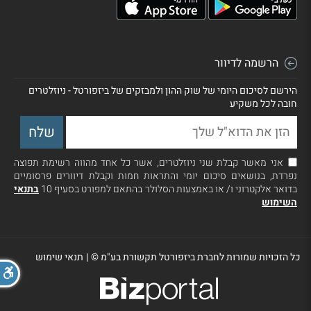
הרשמה לדיוור
הירשם לסיכום היומי של שוק ההון ולמבזקים של ביזפורטל - ניוזלטרים
חובה לכל משקיע
אני מאשר קבלת שני ניוזלטרים, אשר כל אחד מהווה רשימת תפוצה
נפרדת, בנושאים סיכום יומי והתראות חמות וקבלת דיוורים פרסומיים
בדואר אלקטרוני ו/ או באמצעות הסלולר בהתאם למפורט בסעיף 10
בתנאי
השימוש
כל הזכויות שמורות לחברת ביזפורטל תקשורת בע"מ ©
|
תנאי שימוש