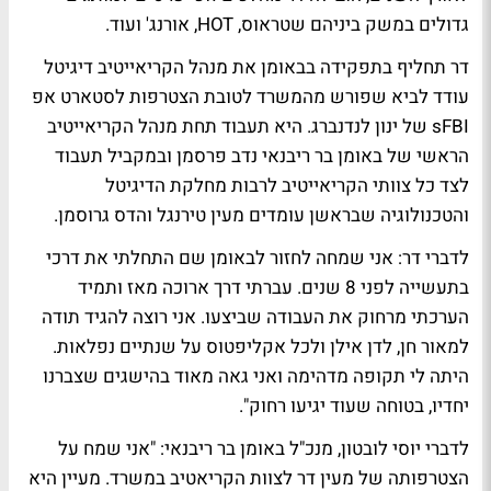
גדולים במשק ביניהם שטראוס, HOT, אורנג' ועוד.
דר תחליף בתפקידה בבאומן את מנהל הקריאייטיב דיגיטל
עודד לביא
שפורש מהמשרד לטובת הצטרפות לסטארט אפ
sFBI
של
ינון לנדנברג
. היא תעבוד תחת מנהל הקריאייטיב
הראשי של באומן בר ריבנאי
נדב פרסמן
ובמקביל תעבוד
לצד כל צוותי הקריאייטיב לרבות מחלקת הדיגיטל
והטכנולוגיה שבראשן עומדים
מעין טירנגל
ו
הדס גרוסמן
.
לדברי דר: אני שמחה לחזור לבאומן שם התחלתי את דרכי
בתעשייה לפני 8 שנים. עברתי דרך ארוכה מאז ותמיד
הערכתי מרחוק את העבודה שביצעו. אני רוצה להגיד תודה
למאור חן, לדן אילן ולכל אקליפטוס על שנתיים נפלאות.
היתה לי תקופה מדהימה ואני גאה מאוד בהישגים שצברנו
יחדיו, בטוחה שעוד יגיעו רחוק".
לדברי
יוסי לובטון
, מנכ"ל באומן בר ריבנאי: "אני שמח על
הצטרפותה של מעין דר לצוות הקריאטיב במשרד. מעיין היא