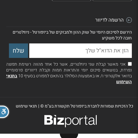
הרשמה לדיוור
הירשם לסיכום היומי של שוק ההון ולמבזקים של ביזפורטל - ניוזלטרים
חובה לכל משקיע
אני מאשר קבלת שני ניוזלטרים, אשר כל אחד מהווה רשימת תפוצה
נפרדת, בנושאים סיכום יומי והתראות חמות וקבלת דיוורים פרסומיים
בדואר אלקטרוני ו/ או באמצעות הסלולר בהתאם למפורט בסעיף 10
בתנאי
השימוש
כל הזכויות שמורות לחברת ביזפורטל תקשורת בע"מ ©
|
תנאי שימוש