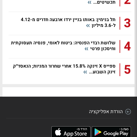
2
תכשיטים...
3
תל בנימין: באותו בניין ירדו ארבעה חדרים מ-4.12
ל-3.6 מיליון
4
שלושת רבדי הפנסיה: ביטוח לאומי, פנסיה תעסוקתית
וחיסכון פרטי
5
ספייס X זינקה 15.8% אחרי שחרור המניות; הנאסד״ק
זינק השבוע...
הורדת אפליקציה