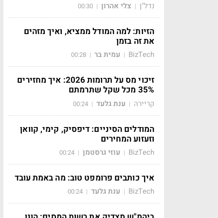
נדל"ן
צלי אהרון
00:30
|
|
הזיות: למה המודל ממציא, ואיך מזהים
את זה בזמן
BizTech
עמית בר
00:28
|
|
זיכוי מס על תרומות 2026: איך מחזירים
35% מכל שקל שתרמתם
קריירה
ענת גלעד
00:24
|
|
המודלים הסיניים: דיפסיק, קימי, קוואן
וזעזוע המחירים
BizTech
עוזי גרסטמן
00:24
|
|
איך כותבים פרומפט טוב: מה באמת עובד
BizTech
ענת גלעד
00:24
|
|
ביהמ"ש מצדיק את רשות המסים: הונו