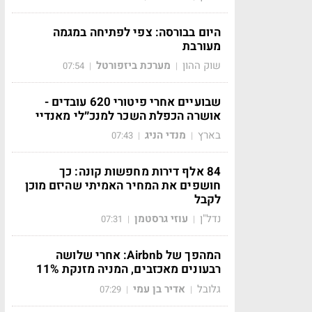
היום בבורסה: צפי לפתיחה במגמה
מעורבת
שוק ההון
מערכת ביזפורטל
07:54
|
|
שבועיים אחרי פיטורי 620 עובדים -
אושרה הכפלת השכר למנכ״לי מאנדיי
בארץ
מנדי הניג
07:43
|
|
84 אלף דירות מחפשות קונה: כך
חושפים את המחיר האמיתי שהיזם מוכן
לקבל
נדל"ן
עוזי גרסטמן
07:31
|
|
המהפך של Airbnb: אחרי שלושה
רבעונים מאכזבים, המניה מזנקת 11%
גלובל
אדיר בן עמי
07:29
|
|