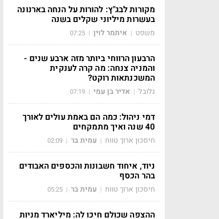
מקורות לבג"ץ: להורות על הנחה בארנונה
בעשרות מיליוני שקלים בשנה
משפט
איתמר לוין
07:25
|
|
הרבעון הרווחי ביותר מזה ארבע שנים -
והמניה צנחה: מה קרה לענקית
המשכנתאות רוקט?
גלובל
אדיר בן עמי
07:19
|
|
דמי ניהול: כמה הם באמת עולים לאורך
40 שנה ואיך מתמקחים
חיסכון ארוך טווח
עמית בר
02:09
|
|
ניוד, איחוד חשבונות והכספים האבודים
בהר הכסף
חיסכון ארוך טווח
עמית בר
05:25
|
|
ההצפה שכולם חיכו לה: מיליארד מניות