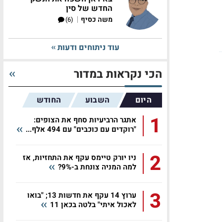
החדש של סין
|
משה כסיף
(6)
עוד ניתוחים ודעות
הכי נקראות במדור
היום
השבוע
החודש
1
אתגר הרביעיות סחף את הצופים:
"רוקדים עם כוכבים" עם 494 אלף...
2
ניו יורק טיימס עקף את התחזיות, אז
למה המניה צונחת ב-9%?
3
ערוץ 14 עקף את חדשות 13; "בואו
לאכול איתי" בלטה בכאן 11