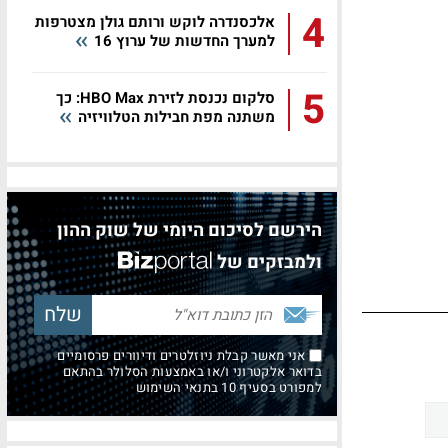
4
אלכסנדרה לוקש ורותם גולן מצטרפות
למערך החדשות של ערוץ 16
5
סלקום נכנסת לזירת HBO Max: כך
משתנה מפת חבילות הטלוויזיה
הירשם לסיכום היומי של שוק ההון
ולמבזקים של
אני מאשר קבלת ניוזלטרים ודיוורים פרסומיים
בדואר אלקטרוני ו/או באמצעות הסלולר בהתאם
למפורט בסעיף 10 בתנאי השימוש