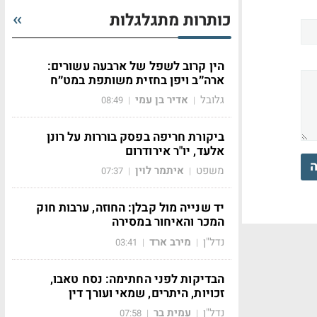
כותרות מתגלגלות
הין קרוב לשפל של ארבעה עשורים:
ארה״ב ויפן בחזית משותפת במט״ח
גלובל
אדיר בן עמי
08:49
|
|
ביקורת חריפה בפסק בוררות על רונן
אלעד, יו"ר אירודרום
ה
משפט
איתמר לוין
07:37
|
|
יד שנייה מול קבלן: החוזה, ערבות חוק
המכר והאיחור במסירה
נדל"ן
מירב ארד
03:41
|
|
הבדיקות לפני החתימה: נסח טאבו,
זכויות, היתרים, שמאי ועורך דין
נדל"ן
עמית בר
07:58
|
|