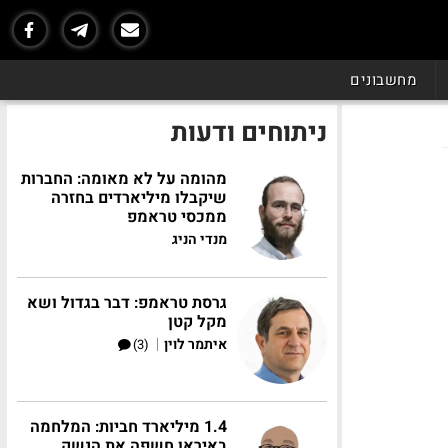
מחשבונים
ניתוחים ודעות
מהומה על לא מאומה: החברות
שיקבלו מיליארדים בחזרה
ממכסי טראמפ
מנדי הניג
גרסת טראמפ: דבר בגדול ושא
מקל קטן
|
איתמר לוין
(3)
1.4 מיליארד חביות: המלחמה
באיראן חשפה את הנשק