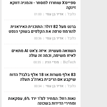
ספייסX שוחררו למסחר - והמניה דווקא
זינקה
גלובל
אדיר בן עמי
01:00
|
|
ברנט מעל 82 דולר: התוכנית האיראנית
להורמוז טרפה את הקלפים בשוקי הנפט
גלובל
אדיר בן עמי
00:36
|
|
השוואה מעשית: איזה צ'אט AI מתאים
לאיזו משימה, וכמה זה עולה
BizTech
מנדי הניג
00:35
|
|
83 אלף משרות או 18 אלף בלבד? הדוח
שיקבע אם הריבית בארה"ב תעלה
גלובל
אדיר בן עמי
00:34
|
|
נאות רחל: המחיר למ"ר ירד 6%, עסקאות
ומחירי הדירות בשכונה