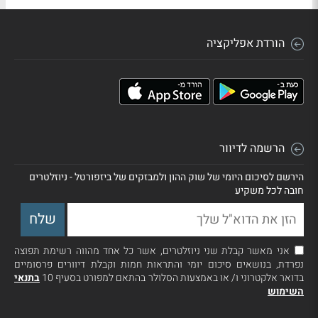
הורדת אפליקציה
הרשמה לדיוור
הירשם לסיכום היומי של שוק ההון ולמבזקים של ביזפורטל - ניוזלטרים
חובה לכל משקיע
אני מאשר קבלת שני ניוזלטרים, אשר כל אחד מהווה רשימת תפוצה
נפרדת, בנושאים סיכום יומי והתראות חמות וקבלת דיוורים פרסומיים
בדואר אלקטרוני ו/ או באמצעות הסלולר בהתאם למפורט בסעיף 10
בתנאי
השימוש