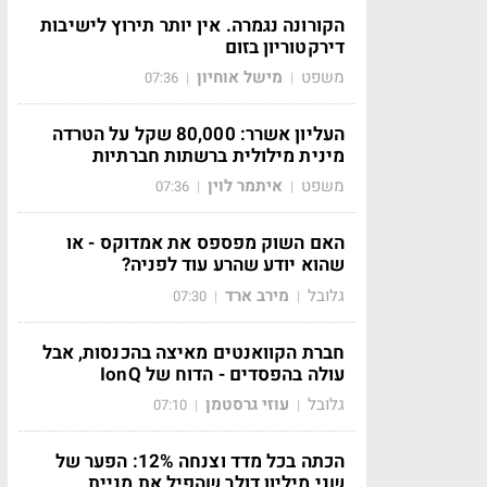
הקורונה נגמרה. אין יותר תירוץ לישיבות
דירקטוריון בזום
משפט
מישל אוחיון
07:36
|
|
העליון אשרר: 80,000 שקל על הטרדה
מינית מילולית ברשתות חברתיות
משפט
איתמר לוין
07:36
|
|
האם השוק מפספס את אמדוקס - או
שהוא יודע שהרע עוד לפניה?
גלובל
מירב ארד
07:30
|
|
חברת הקוואנטים מאיצה בהכנסות, אבל
עולה בהפסדים - הדוח של IonQ
גלובל
עוזי גרסטמן
07:10
|
|
הכתה בכל מדד וצנחה 12%: הפער של
שני מיליון דולר שהפיל את מניית