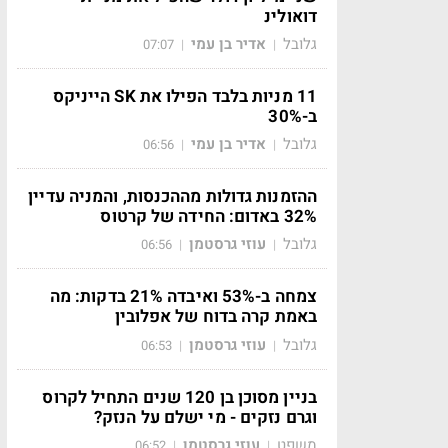
דואולינ
גלובל
אדיר בן עמי
07:07
|
|
11 מניות בלבד הפילו את SK הייניקס
ב-30%
גלובל
אדיר בן עמי
06:56
|
|
ההזמנות גדולות מההכנסות, והמניה עדיין
32% באדום: החידה של קרטוס
גלובל
עוזי גרסטמן
06:56
|
|
צמחה ב-53% ואיבדה 21% בדקות: מה
באמת קרה בדוח של אפלובין
גלובל
עוזי גרסטמן
06:53
|
|
בניין מסוכן בן 120 שנים התחיל לקרוס
וגרם נזקים - מי ישלם על הנזק?
משפט
עוזי גרסטמן
06:52
|
|