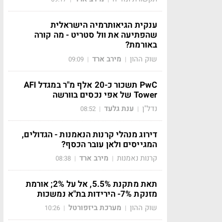
ענקית הגיאותרמיה הישראלית
שהפתיעה את וול סטריט - מה קורה
באורמת?
שוק ההון
מירב ארד
09:09
|
|
PwC תשכור כ-20 אלף מ"ר במגדל AFI
Tower של אפי נכסים בוורשה
נדל"ן
ענת גלעד
08:52
|
|
דירוג מנהלי קרנות הנאמנות - הגדולים,
המגייסים ולאן עובר הכסף?
קרנות נאמנות
מירב ארד
08:38
|
|
תאת מתקנת 5.5%, אל על 2%; אורמת
מזנקת 7%- הירידות בת"א נמשכות
שוק ההון
מערכת ביזפורטל
10:26
|
|