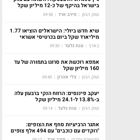
בישראל בהיקף של כ-12 מיליון שקל
שוק ההון
מירב ארד
09:58
|
|
שיא חדש ביולי: הישראלים הוציאו 1.77
מיליארד שקל ביום בכרטיסי אשראי
בארץ
ענת גלעד
09:30
|
|
אמפא רוכשת את סרוגו בתמורה של עד
160 מיליון שקל
שוק ההון
צלי אהרון
09:40
|
|
יעקב פיננסים: הרווח הנקי ברבעון עלה
ב-13.8% ל-24.1 מיליון שקל
שוק ההון
ענת גלעד
09:14
|
|
אתגר הרביעיות סחף את הצופים:
"רוקדים עם כוכבים" עם 494 אלף צופים
תקשורת ומדיה
מירב ארד
09:17
|
|