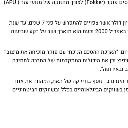
על חוזה להארכת חוזה שלה עם יצרנית המטוסים פוקר (Fokker) לצורך תחזוקה של מנועי עזר ( APU)
ההיקף הכספי של החוזה מוערך על כ-11 מיליון דולר אשר צפויים להתפרש על פני 7 שנים, עד שנת
2017. ההסכם המקורי בין הצדדים נחתם כבר באפריל 2000 וכעת הוא מוארך שוב על רקע שביעות
יום: "הארכת ההסכם הנוכחי עם פוקר מוכיחה את מיצובה
פוץ וכן את היכולות המתקדמות של החברה לתמיכה
 ובאירופה".
קר הינו נדבך נוסף בחיזוקה של תאת, המהווה את אחד
 בשווקים הבינלאומיים בכלל ובשווקים הביטחוניים