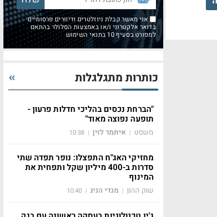
ה
אני מאשר קבלת ניוזלטרים ודיוורים פרסומיים
בדואר אלקטרוני ו/או באמצעות הסלולר בהתאם
למפורט בסעיף 10 בתנאי השימוש
כותרות מתגלגלות
"הברחת נכסים בהליכי חדלות פרעון -
תופעה נפוצה מאוד"
משפט
איתמר לוין
10:38
|
|
מחזיקי האג"ח התפצלו: נופר תפדה שתי
סדרות ב-400 מיליון שקל ותפחית את
המינוף
שוק ההון
מנדי הניג
10:40
|
|
ג'ין טכנולוגיות בעסקה ראשונה עם בנק