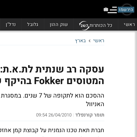
הירשמו
ראשי
שוק ההון
גלובל
נדל"ן
כל הכותרות
ראשי
בארץ
עסקה רב שנתית לת.א.ת: 
המטוסים Fokker בהיקף של 11 מיליון דולר
ההסכם הוא לתקופה של
האניוול
תומר קורנפלד
26/04/2010 09:54
|
חברת תאת טכנו הנמנית על קבוצת קמן אחזק