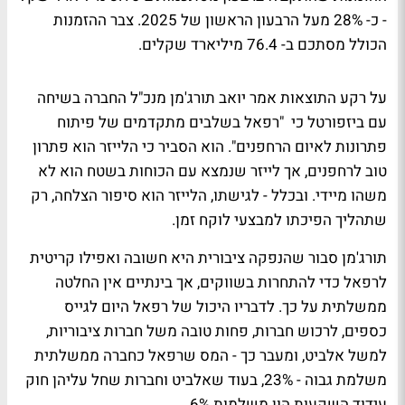
- כ- 28% מעל הרבעון הראשון של 2025. צבר ההזמנות
הכולל מסתכם ב- 76.4 מיליארד שקלים.
על רקע התוצאות אמר יואב תורג'מן מנכ"ל החברה בשיחה
עם ביזפורטל כי "רפאל בשלבים מתקדמים של פיתוח
פתרונות לאיום הרחפנים". הוא הסביר כי הלייזר הוא פתרון
טוב לרחפנים, אך לייזר שנמצא עם הכוחות בשטח הוא לא
משהו מיידי. ובכלל - לגישתו, הלייזר הוא סיפור הצלחה, רק
שתהליך הפיכתו למבצעי לוקח זמן.
תורג'מן סבור שהנפקה ציבורית היא חשובה ואפילו קריטית
לרפאל כדי להתחרות בשווקים, אך בינתיים אין החלטה
ממשלתית על כך. לדבריו היכול של רפאל היום לגייס
כספים, לרכוש חברות, פחות טובה משל חברות ציבוריות,
למשל אלביט, ומעבר כך - המס שרפאל כחברה ממשלתית
משלמת גבוה - 23%, בעוד שאלביט וחברות שחל עליהן חוק
עידוד השקעות הון משלמות 6%.