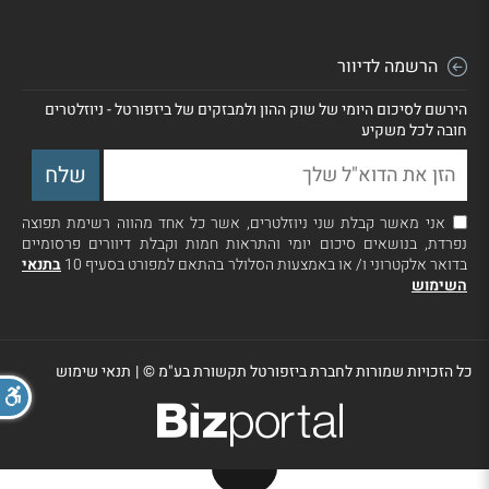
הרשמה לדיוור
הירשם לסיכום היומי של שוק ההון ולמבזקים של ביזפורטל - ניוזלטרים
חובה לכל משקיע
אני מאשר קבלת שני ניוזלטרים, אשר כל אחד מהווה רשימת תפוצה
נפרדת, בנושאים סיכום יומי והתראות חמות וקבלת דיוורים פרסומיים
בדואר אלקטרוני ו/ או באמצעות הסלולר בהתאם למפורט בסעיף 10
בתנאי
השימוש
כל הזכויות שמורות לחברת ביזפורטל תקשורת בע"מ ©
|
תנאי שימוש