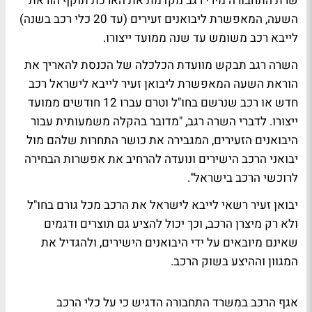
שרת התחבורה מירי רגב מקדמת את הארכת תוקף הוראת
השעה, המאפשרת ליבואנים זעירים (עד 20 כלי רכב בשנה)
לייבא רכב משומש עד שנה ממועד ייצורו.
השרה רגב תבקש מוועדת הכלכלה של הכנסת להאריך את
הוראת השעה המאפשרת ליבואן זעיר לייבא לישראל רכב
חדש או רכב שנרשם בחו"ל וטרם עברו 12 חודשים ממועד
ייצורו. לדברי השרה רגב, "מדובר בהקלה משמעותית עבור
היבואנים הזעירים, המגבירה את כושר התחרות שלהם מול
יבואני הרכב הישירים ונועדה להרחיב את אפשרות הבחירה
לרוכשי הרכב בישראל".
יבואן זעיר רשאי לייבא לישראל את הרכב מכל גורם בחו"ל
ולא רק מיצרן הרכב, וכך יכול להציע גם תוצרים ודגמים
שאינם מיובאים על ידי היבואנים הישירים, ולהגדיל את
המגוון וההיצע בשוק הרכב.
אגף הרכב במשרד התחבורה הדגיש כי על כלי הרכב