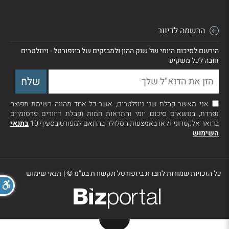
הרשמה לדיוור
הירשם לסיכום היומי של שוק ההון ולמבזקים של ביזפורטל - ניוזלטרים
חובה לכל משקיע
אני מאשר קבלת שני ניוזלטרים, אשר כל אחד מהווה רשימת תפוצה
נפרדת, בנושאים סיכום יומי והתראות חמות וקבלת דיוורים פרסומיים
בדואר אלקטרוני ו/ או באמצעות הסלולר בהתאם למפורט בסעיף 10
בתנאי
השימוש
כל הזכויות שמורות לחברת ביזפורטל תקשורת בע"מ ©
|
תנאי שימוש