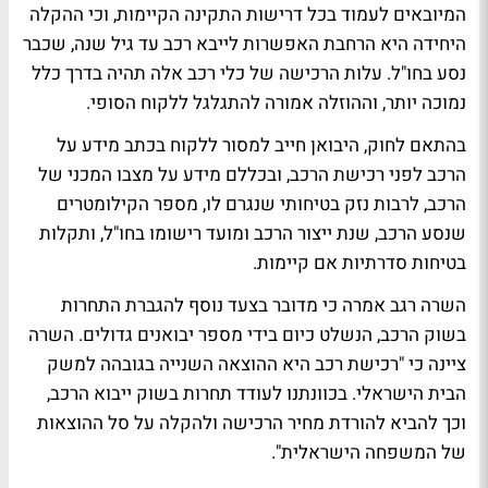
המיובאים לעמוד בכל דרישות התקינה הקיימות, וכי ההקלה
היחידה היא הרחבת האפשרות לייבא רכב עד גיל שנה, שכבר
נסע בחו"ל. עלות הרכישה של כלי רכב אלה תהיה בדרך כלל
נמוכה יותר, וההוזלה אמורה להתגלגל ללקוח הסופי.
בהתאם לחוק, היבואן חייב למסור ללקוח בכתב מידע על
הרכב לפני רכישת הרכב, ובכללם מידע על מצבו המכני של
הרכב, לרבות נזק בטיחותי שנגרם לו, מספר הקילומטרים
שנסע הרכב, שנת ייצור הרכב ומועד רישומו בחו"ל, ותקלות
בטיחות סדרתיות אם קיימות.
השרה רגב אמרה כי מדובר בצעד נוסף להגברת התחרות
בשוק הרכב, הנשלט כיום בידי מספר יבואנים גדולים. השרה
ציינה כי "רכישת רכב היא ההוצאה השנייה בגובהה למשק
הבית הישראלי. בכוונתנו לעודד תחרות בשוק ייבוא הרכב,
וכך להביא להורדת מחיר הרכישה ולהקלה על סל ההוצאות
של המשפחה הישראלית".