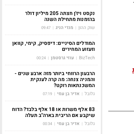
נקסט ויז'ן חצתה 205 מיליון דולר
בהזמנות מתחילת השנה
שוק ההון
מנדי הניג
09:47
|
|
המודלים הסיניים: דיפסיק, קימי, קוואן
וזעזוע המחירים
BizTech
עוזי גרסטמן
00:24
|
|
הרבעון הרווחי ביותר מזה ארבע שנים -
והמניה צנחה: מה קרה לענקית
המשכנתאות רוקט?
גלובל
אדיר בן עמי
07:19
|
|
83 אלף משרות או 18 אלף בלבד? הדוח
שיקבע אם הריבית בארה"ב תעלה
גלובל
אדיר בן עמי
00:34
|
|