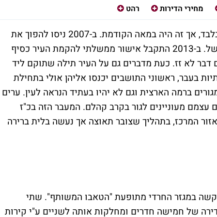
מחירי הדירות
רהט
בעבר נבנו מספר ערים כפתרון למגזר החרדי בלבד, אך זה היה במאה הקודמת. ב-2007 ניסו להפוך את
חריש לעיר עבור חרדים בלבד – אך הניסיון כשל. ב-2013 התקבל אישור ממשלתי להקמת העיר כסיף
ם דבר לא זז. כעת מדברים גם על העיר תילה שתוקם ליד
יות בעבר, ראשוני התושבים יכנסו אליהן אולי בתחילת
ונות למגורים ברמה הארצית וגם לא יהיו בעתיד הנראה לעין. ערים
ם עצמם מעוניינים לגור בקרב קהלם. המעבר הזה בכ"ז
זור המרכז, בתהליך שצובר תאוצה אך נעשה בלית ברירה
 קשה במגזר החרדי מתופעת "הטאבו המשותף". שתי
רה של חמישה חדרים ומחלקות אותה לשניים ע"י קירות