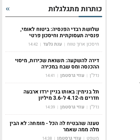
כותרות מתגלגלות
שלושת רבדי הפנסיה: ביטוח לאומי,
פנסיה תעסוקתית וחיסכון פרטי
חיסכון ארוך טווח
ענת גלעד
14:42
|
|
דירה להשקעה: תשואת שכירות, מיסוי
ההכנסה ומס שבח במכירה
נדל"ן
עוזי גרסטמן
14:41
|
|
תל בנימין: באותו בניין ירדו ארבעה
חדרים מ-4.12 ל-3.6 מיליון
נדל"ן
עוזי גרסטמן
14:39
|
|
טענה שהבטיח לה הכל - מומחה: לא הבין
מלה ממה שאמר
משפט
עוזי גרסטמן
14:38
|
|