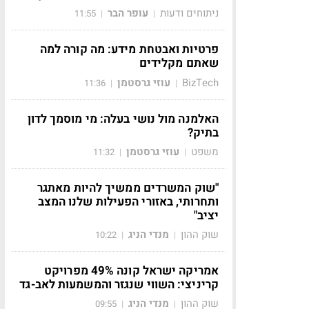
ניתוחים ודעות
עופר הבר
11:55
|
|
פרטיות ואבטחת מידע: מה קורה למה
שאתם מקלידים
BizTech
עוזי גרסטמן
11:36
|
|
האלמנה מול נושי בעלה: מי מוסמך לדון
בתיק?
משפט
עוזי גרסטמן
11:32
|
|
"שוק המשרדים ממשיך להיות מאתגר
ותחרותי, באזורי הפעילות שלנו המצב
יציב"
שוק ההון
מנדי הניג
10:22
|
|
אמריקה ישראל קונה 49% מפרויקט
קריניצי: השווי שנגזר והמשמעות לאב-גד
שוק ההון
מנדי הניג
09:55
|
|