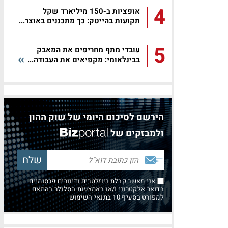
4
אופציות ב-150 מיליארד שקל
תקועות בהייטק: כך מתכננים באוצר...
5
עובדי מתף מחריפים את המאבק
בבינלאומי: מקפיאים את העבודה...
הירשם לסיכום היומי של שוק ההון
ולמבזקים של
אני מאשר קבלת ניוזלטרים ודיוורים פרסומיים
בדואר אלקטרוני ו/או באמצעות הסלולר בהתאם
למפורט בסעיף 10 בתנאי השימוש