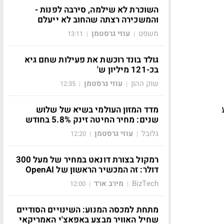
השוכרת לא שילמה, סירבה לפנות -
והמשכירה רצתה שהחוב לא ייעלם
משפט
עוזי גרסטמן
13:11
|
|
גולד בונד רוכשת את פעילות שחם גיא
בכ-121 מיליון ש'
שוק ההון
עוזי גרסטמן
12:35
|
|
מדד המזון העולמי בשיא של שלוש
שנים: מחיר החיטה זינק 5.8% בחודש
גלובל
עוזי גרסטמן
12:20
|
|
רמקול בצורת דונאט במחיר של מעל 300
דולר: זה המכשיר הראשון של OpenAI
BizTech
מירב ארד
12:00
|
|
מתחת למכסה המנוע: השינויים הסודיים
שחיל האוויר מבצע באפאצ'י האמריקאי