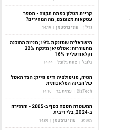
קריית מטלון בפתח תקווה - מספר
עסקאות מצומצם, מה המחירים?
נדל"ן
עוזי גרסטמן
14:19
|
|
הישראלית שמזנקת 19%; מניות התוכנה
מתעוררות: אטלסיאן מזנקת 32%
וקלאודפלייר 16%
גלובל
צוות גלובל
14:44
|
|
הטיה, מניפולציה ודיפ פייק: הצד האפל
של הבינה המלאכותית
BizTech
עמית בר
14:10
|
|
המשטרה תפסה כסף ב-2005 - והחזירה
ב-2024, בלי ריבית
משפט
עוזי גרסטמן
14:09
|
|