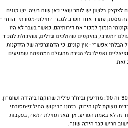
 לצקצק בלשון יש לומר שאין כאן שום בעיה. יש קונים
זה מספק פתרון אחד חשוב למגזר החילוני-מסורתי והדתי –
ונומי הנמוך למכור את דירותיהם, כאשר בעבר לא היו
עולם המערבי, בהיקפים שהולכים וגדלים, שהיכולת למכור
 הבלתי אפשרי - אין קונים, כי הדמוגרפיה של הזדקנות
ציאליים ואפילו גלי הגירה מהעולם המתפתח שמגיעים
 זאת.
ערים לחרדים בלבד הוקמו בישראל בשנות ה-80' וה-90': מודיעין ובית"ר עילית שהוקמו ביהודה ושומרון.
ית נושקת לקו הירוק. בזמנו הביקוש החילוני-מסורתי
חד זה לא באמת הפריע. אך מאז תחילת המאה, בעקבות
שוב חריש כבר היתה שונה.