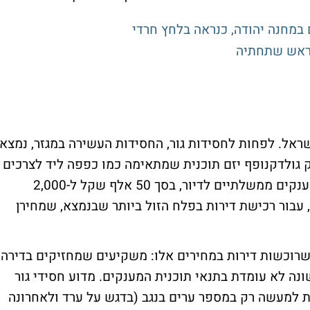
במחנה יהודה, כנראה בלחץ חרדי
הראש שתחתיה
שראל. לפחות לחסידות גור, החסידות העשירה במגזר, נמצא
חק גולדקנופף יזם תוכנית שמתאימה כמו כפפה ליד לצרכים
של חסידות גור אליה הוא משתייך. מדובר במענקים ממשלתיים לדיור, בסך 50 אלף שקל ל-2,000
ולל של 100 מיליון שקל, עבור רכישת דירות בפלח הזול ביותר שבנמצא, שמחירן
 שרוכשות דירות במחירים אלו: משקיעים שמחזיקים בדירה
ונה לא עומדת בתנאי תוכנית המענקים. מדוע חסידי גור
ות למעשה רק במספר ערים בנגב (בדגש על ערד ולאחרונה