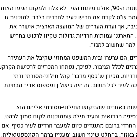
בחריש הוקמו תשתיות עירוניות עוד באמצע שנות ה-90', אולם פיתוח העיר לא צלח ולמקום הגיעו מאות
ב-2007 החל מהלך ביוזמת ש"ס לקדם את חריש כעיר לחרדים בלבד. לתוכנית זו
ביבה, אך ועדת העררים של המועצה הארצית אישרה את
. התארגנו עמותות חרדיות גדולות שקיוו לרכוש בחריש
 למה שחשוב למגזר.
דים, הם ערערו ובית המשפט המחוזי שקיבל את העתירה
ים לכלל הציבור. לפיכך, נפתחו המכרזים לרכישת הקרקע
דיות. מכיוון ש"כסף מדבר" קהל חילוני-מסורתי ודתי
ה לעיר לכל תושב. זה היה כישלון ופספוס אדיר מבחינת
דשות באזורים שהביקוש החילוני-מסורתי אליהם הוא
סיפה הבדואית והעיר תילה שמתוכננת לקום סמוך לרהט.
החרדי ברובם מתנגדים כיום למעבר חרדים לעיר כסיף, אם
באזור. בהחלט שינוי חשוב ומעניין ברמה הקונספטואלית.