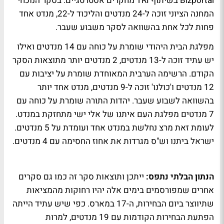
Bizportal בשיתוף TRI מחקרים אסטרטגיים. בסקר הנוכחי
המחנה הציוני זוכה ל-24 מנדטים והליכוד ל-22, מנדט אחד
פחות לכל אחת בהשוואה לסקר משבוע שעבר.
מפלגת הבית היהודי שומרת על כוחה עם 14 מנדטים ואילו
יש עתיד זוכה ל-13 מנדטים, 2 מנדטים יותר מתוצאות הסקר
הקודם. הרשימה הערבית המאוחדת שומרת על יציבות עם
12 מנדטים ו'כולנו' זוכה ל-9 מנדטים, מנדט אחד יותר
בהשוואה לשבוע שעבר. יהדות התורה שומרת על כוחה עם
7 מנדטים מפלגת העם איתנו של אלי ישי מתחזקת במנדט.
לעומת זאת מרצ נחלשת במנדט אחד ועומדת על 5 מנדטים.
ישראל ביתנו וש"ס מגרדות את אחוז החסימה עם 4 מנדטים.
הנתון הבלתי נתפס:
ייתכן ותוצאות סקר זה כמו גם סקרים
אחרים שמפורסמים בימים אלה יהיו רחוקות מהמציאות
שתיווצר ביום הבחירות, ה-17 במארס. כפי שיש עתיד הייתה
הפתעת הבחירות הקודמות עם 19 מנדטים, למרות