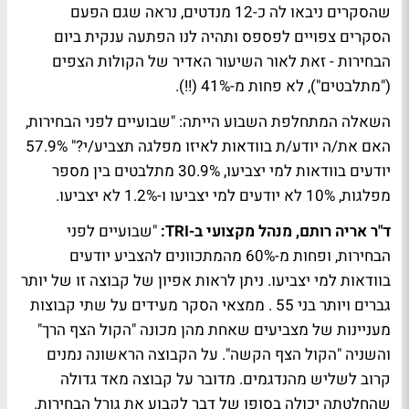
שהסקרים ניבאו לה כ-12 מנדטים, נראה שגם הפעם
הסקרים צפויים לפספס ותהיה לנו הפתעה ענקית ביום
הבחירות - זאת לאור השיעור האדיר של הקולות הצפים
("מתלבטים"), לא פחות מ-41% (!!).
השאלה המתחלפת השבוע הייתה: "שבועיים לפני הבחירות,
האם את/ה יודע/ת בוודאות לאיזו מפלגה תצביע/י?" 57.9%
יודעים בוודאות למי יצביעו, 30.9% מתלבטים בין מספר
מפלגות, 10% לא יודעים למי יצביעו ו-1.2% לא יצביעו.
ד"ר אריה רותם, מנהל מקצועי ב-TRI:
"שבועיים לפני
הבחירות, ופחות מ-60% מהמתכוונים להצביע יודעים
בוודאות למי יצביעו. ניתן לראות אפיון של קבוצה זו של יותר
גברים ויותר בני 55 . ממצאי הסקר מעידים על שתי קבוצות
מעניינות של מצביעים שאחת מהן מכונה "הקול הצף הרך"
והשניה "הקול הצף הקשה". על הקבוצה הראשונה נמנים
קרוב לשליש מהנדגמים. מדובר על קבוצה מאד גדולה
שהחלטתה יכולה בסופו של דבר לקבוע את גורל הבחירות.