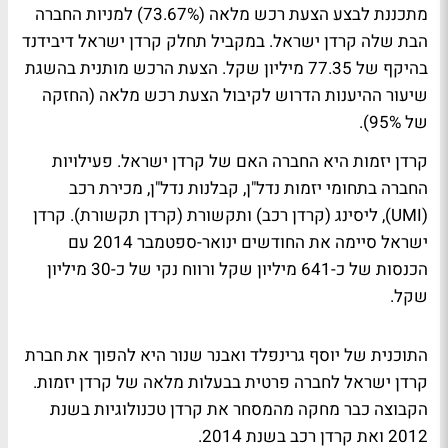
מתכננת לבצע הצעת רכש מלאה (73.67%) למניות החברה
הבת שלה קרדן ישראל. במקביל תחלק קרדן ישראל דיבידנד
בהיקף של 77.35 מיליון שקל. הצעת הרכש מותנית בהשגת
שיעור ההיענות הדרוש לקיבול הצעת רכש מלאה (החזקה
של 95%).
קרדן יזמות היא החברה האם של קרדן ישראל. פעילויות
החברה בתחומי יזמות נדל"ן, קבלנות נדל"ן, מכירת רכב
(UMI), ליסינג (קרדן רכב) ותקשורת (קרדן תקשורת). קרדן
ישראל סיימה את החודשים ינואר-ספטמבר 2014 עם
הכנסות של כ-641 מיליון שקל ורווח נקי של כ-30 מיליון
שקל.
התוכנית של יוסף גרינפלד ואבנר שנור היא להפוך את חברת
קרדן ישראל לחברה פרטית בבעלות מלאה של קרדן יזמות.
הקבוצה כבר מחקה מהמסחר את קרדן טכנולוגיות בשנת
2012 ואת קרדן רכב בשנת 2014.