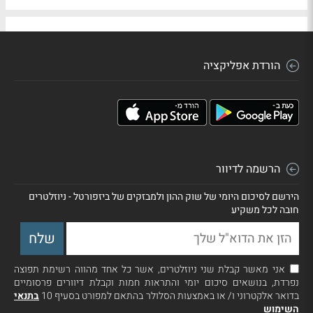
הורדת אפליקציה
הרשמה לדיוור
הירשם לסיכום היומי של שוק ההון ולמבזקים של ביזפורטל - ניוזלטרים
חובה לכל משקיע
אני מאשר קבלת שני ניוזלטרים, אשר כל אחד מהווה רשימת תפוצה
נפרדת, בנושאים סיכום יומי והתראות חמות וקבלת דיוורים פרסומיים
בדואר אלקטרוני ו/ או באמצעות הסלולר בהתאם למפורט בסעיף 10
בתנאי
השימוש