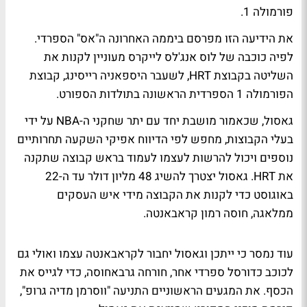
פורמולה 1.
את הידיעה הזו מפרסם ביממה האחרונה ה"אס" הספרדי.
לפיה כוכבה של לוס אנג'לס לייקרס מעוניין לקנות את
השליטה בקבוצת HRT, לשעבר היספאניה רייסינג, קבוצת
הפורמולה 1 הספרדית הראשונה בתולדות הספורט.
גאסול, שכאמור מושבת יחד עם יתר שחקני ה-NBA על ידי
בעלי הקבוצות, מחפש לפי הדיווח אפיקי השקעה תחרותיים
נוספים ויכול להרשות לעצמו לעמוד בראש קבוצה שתקנה
את HRT. גאסול יצטרך להשיג 48 מליון דולר עד ה-22
באוגוסט כדי לקנות את הקבוצה מידי איש העסקים
ממלאגה, חוסה רמון קראבאנטה.
עוד נמסר כי ייתכן וגאסול יחבור לקראבאנטה עצמו ואולי גם
לכוכב כדורסל ספרדי אחר, חורחה גרבאחוסה, כדי לגייס את
הכסף. את המגעים הראשוניים התניעה "ווסרמן מדיה גרופ",