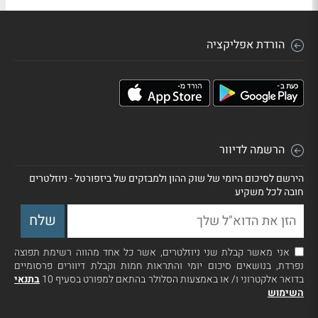
הורדת אפליקציה
הרשמה לדיוור
הירשם לסיכום היומי של שוק ההון ולמבזקים של ביזפורטל - ניוזלטרים
חובה לכל משקיע
אני מאשר קבלת שני ניוזלטרים, אשר כל אחד מהווה רשימת תפוצה
נפרדת, בנושאים סיכום יומי והתראות חמות וקבלת דיוורים פרסומיים
בדואר אלקטרוני ו/ או באמצעות הסלולר בהתאם למפורט בסעיף 10
בתנאי
השימוש