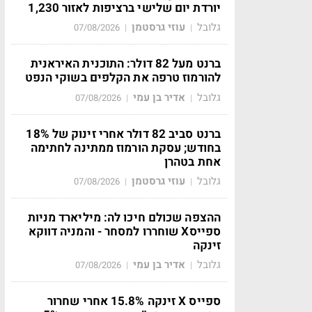
יורדת יום שלישי ברציפות לאזור 1,230
גלובל
עוזי גרסטמן
07/08/2026
|
|
ברנט מעל 82 דולר: התוכנית האיראנית
להורמוז טרפה את הקלפים בשוקי הנפט
גלובל
אדיר בן עמי
07/08/2026
|
|
ברנט סביב 82 דולר אחרי זינוק של 18%
בחודש; עסקת הורמוז ממתינה לחתימה
אחת בטהרן
גלובל
עוזי גרסטמן
07/08/2026
|
|
ההצפה שכולם חיכו לה: מיליארד מניות
ספייסX שוחררו למסחר - והמניה דווקא
זינקה
גלובל
אדיר בן עמי
07/08/2026
|
|
ספייס X זינקה 15.8% אחרי שחרור