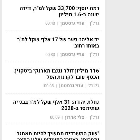
רמת יוסף: 33,700 שקל למ"ר, ודירה
ישנה ב-1.6 מיליון
נדל"ן
עוזי גרסטמן
00:40
|
|
יד אליהו: פער של 17 אלף שקל למ"ר
באותו רחוב
נדל"ן
עוזי גרסטמן
00:30
|
|
116 מיליון דולר נגנבו מארנקי ביטקוין:
הכסף עובר לקרנות הסל
גלובל
עוזי גרסטמן
00:08
|
|
נחלת יהודה: 31 אלף שקל למ"ר בבנייה
שתימסר ב-2028
נדל"ן
צלי אהרון
00:09
|
|
"שוק המשרדים ממשיך להיות מאתגר
ותחרותי, באזורי הפעילות שלנו המצב