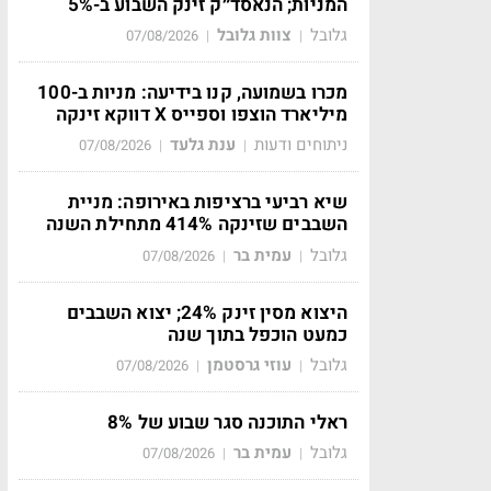
המניות; הנאסד״ק זינק השבוע ב-5%
גלובל
צוות גלובל
07/08/2026
|
|
מכרו בשמועה, קנו בידיעה: מניות ב-100
מיליארד הוצפו וספייס X דווקא זינקה
ניתוחים ודעות
ענת גלעד
07/08/2026
|
|
שיא רביעי ברציפות באירופה: מניית
השבבים שזינקה 414% מתחילת השנה
גלובל
עמית בר
07/08/2026
|
|
היצוא מסין זינק 24%; יצוא השבבים
כמעט הוכפל בתוך שנה
גלובל
עוזי גרסטמן
07/08/2026
|
|
ראלי התוכנה סגר שבוע של 8%
גלובל
עמית בר
07/08/2026
|
|