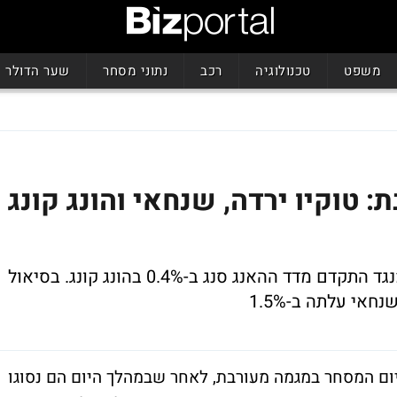
משפט
טכנולוגיה
רכב
נתוני מסחר
שער הדולר
 טוקיו ירדה, שנחאי והונג קונג
מדד הניקיי בטוקיו סגר בירידה של 1.6% ומנגד התקדם מדד ההאנג סנג ב-0.4% בהונג קונג. בסיאול
ום המסחר במגמה מעורבת, לאחר שבמהלך היום הם נסוגו