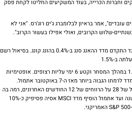
ים וחברות הכרייה, בעוד המשקיעים החליטו לקחת פסק
 עובדים", אמר בראיון לבלומברג ג'ים רוג'רס. "אני לא
שנתיים-שלוש הקרובים, ואולי אפילו בעשור הקרוב".
מדד הניקיי בטוקיו סגר בירידה של 1.6% ומנגד התקדם מדד ההאנג סנג ב-0.4% בהונג קונג. בסיאול רשם
המדד האזורי MSCI אסיה פסיפיק נפל ב-1.1% במהלך המסחר וקטע 6 ימי עליות רצופים. אופטימיות
שהכלכלה העולמית מתאוששת שלחה את המדד לרמתו הגבוה ביותר מאז ה-7 באוקטובר אתמול.
התמחורים של החברים במדד נסחרים במכפיל של 28 על הרווחים של 12 החודשים האחרונים, רמה בה
לא היו מאז מארס 2004. כמו כן, מתחילת השנה ועד אתמול הוסיף מדד MSCI אסיה פסיפיק כ-10%