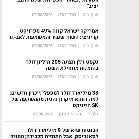
יציב"
שוק ההון
מנדי הניג
07/08/2026
|
|
אמריקה ישראל קונה 49% מפרויקט
קריניצי: השווי שנגזר והמשמעות לאב-גד
שוק ההון
מנדי הניג
07/08/2026
|
|
נקסט ויז'ן חצתה 205 מיליון דולר
בהזמנות מתחילת השנה
שוק ההון
מנדי הניג
07/08/2026
|
|
38 מיליארד דולר למפעלי זיכרון חדשים:
למה דווקא מיקרון נהנית מההשקעה של
SK הייניקס
גלובל
עוזי גרסטמן
07/08/2026
|
|
הכנסות שיא של 9 מיליארד דולר
לסאנדיסק, אבל התחזית מכבידה; המניה