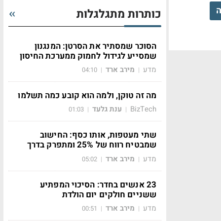
ה
כותרות מתגלגלות
הסוכר שמסתיר את הסרטן: המנגנון
שמסייע לגידול לחמוק ממערכת החיסון
מדע
מירב ארד
04:10
|
|
מה זה טוקן, ולמה הוא קובע כמה תשלמו
BizTech
ענת גלעד
01:03
|
|
שתי מעטפות, אותו כסף: החישוב
שמבטיח רווח של 25% ומתפרק בדרך
מדע
מירב ארד
05:02
|
|
23 אנשים בחדר: הסיכוי המפתיע
ששניים חולקים יום הולדת
מדע
מירב ארד
00:51
|
|