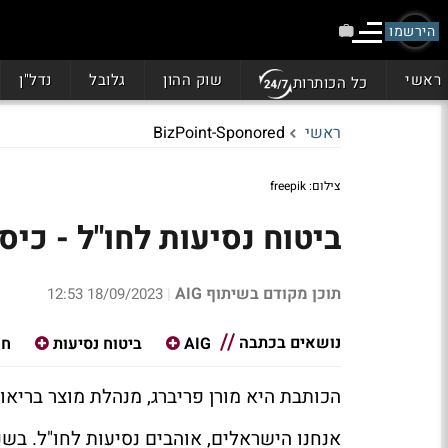
הירשמו
ראשי
שוק ההון
גלובל
נדל"ן
כל הכותרות
ראשי
BizPoint-Sponored
צילום: freepik
ביטוח נסיעות לחו"ל - כיס
תוכן מקודם בשיתוף AIG
18/09/2023 12:53
|
נושאים בכתבה
AIG
ביטוח נסיעות
חו
הכותבת היא מורן פריברג, מנהלת מוצר בריאות 
אנחנו הישראלים, אוהבים נסיעות לחו"ל. בש