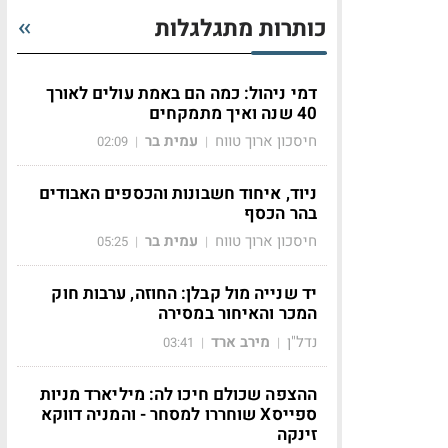
כותרות מתגלגלות
דמי ניהול: כמה הם באמת עולים לאורך
40 שנה ואיך מתמקחים
חיסכון ארוך טווח
עמית בר
02:09
|
|
ניוד, איחוד חשבונות והכספים האבודים
בהר הכסף
חיסכון ארוך טווח
עמית בר
05:25
|
|
יד שנייה מול קבלן: החוזה, ערבות חוק
המכר והאיחור במסירה
נדל"ן
מירב ארד
03:41
|
|
ההצפה שכולם חיכו לה: מיליארד מניות
ספייסX שוחררו למסחר - והמניה דווקא
זינקה