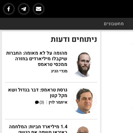
מחשבונים
ניתוחים ודעות
מהומה על לא מאומה: החברות
שיקבלו מיליארדים בחזרה
ממכסי טראמפ
מנדי הניג
גרסת טראמפ: דבר בגדול ושא
מקל קטן
|
איתמר לוין
(3)
1.4 מיליארד חביות: המלחמה
באיראן חשפה את הנשק