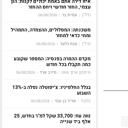
איזו דירה אתם באמת יכולים לקנות: הון
עצמי, החזר חודשי ויחס ההחזר
נדל"ן
עמית בר
06/08/2026
|
|
משכנתה: המסלולים, ההצמדה, התמהיל
ומתי כדאי למחזר
נדל"ן
ענת גלעד
06/08/2026
|
|
מקדם ההמרה בפנסיה: המספר שקובע
כמה תקבלו בכל חודש
חיסכון ארוך טווח
מירב ארד
06/08/2026
|
|
בגלל החלפיניו: צ׳יפוטלה נפלה ב-13%
השבוע
גלובל
אדיר בן עמי
06/08/2026
|
|
נווה עוז: 33,700 שקל למ"ר בחדש, 25
אלף ביד שנייה