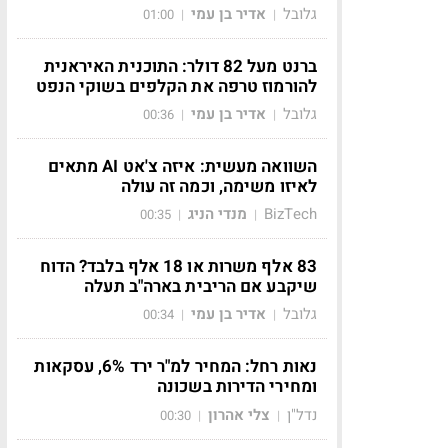
גלובל
אדיר בן עמי
01:00
|
|
ברנט מעל 82 דולר: התוכנית האיראנית
להורמוז טרפה את הקלפים בשוקי הנפט
גלובל
אדיר בן עמי
00:36
|
|
השוואה מעשית: איזה צ'אט AI מתאים
לאיזו משימה, וכמה זה עולה
BizTech
מנדי הניג
00:35
|
|
83 אלף משרות או 18 אלף בלבד? הדוח
שיקבע אם הריבית בארה"ב תעלה
גלובל
אדיר בן עמי
00:34
|
|
נאות רחל: המחיר למ"ר ירד 6%, עסקאות
ומחירי הדירות בשכונה
נדל"ן
צלי אהרון
00:30
|
|