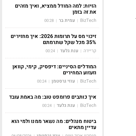
הזיות: למה המודל ממציא, ואיך מזהים
את זה בזמן
BizTech
עמית בר
00:28
|
|
זיכוי מס על תרומות 2026: איך מחזירים
35% מכל שקל שתרמתם
קריירה
ענת גלעד
00:24
|
|
המודלים הסיניים: דיפסיק, קימי, קוואן
וזעזוע המחירים
BizTech
עוזי גרסטמן
00:24
|
|
איך כותבים פרומפט טוב: מה באמת עובד
BizTech
ענת גלעד
00:24
|
|
ביטוח מנהלים: מה נשאר ממנו ולמי הוא
עדיין מתאים
חיסכון ארוך טווח
עוזי גרסטמן
06/08/2026
|
|