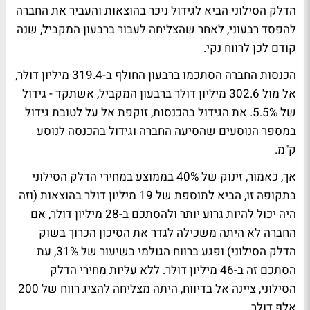
הדלק הסילוני הביא לגידול ניכר בהוצאות והעביר את החברה
להפסד רבעוני, לאחר שהצליחה לעבור ברבעון המקביל, שנה
קודם לכן לרווח נקי.
הכנסות החברה הסתכמו ברבעון החולף ב-319.4 מיליון דולר,
אל מול 302.6 מיליון דולר ברבעון המקביל, אשתקד - גידול
של 5.5%. את הגידול בהכנסות, זוקפת אל על לטובת גידול
במספר הנוסעים שהסיעה החברה וגידול בהכנסה לנוסע
ק"מ.
אך, כאמור, זינוק של 40% בממוצע במחירי הדלק הסילוני
בתקופה זו, הביא לתוספת של 19 מיליון דולר בהוצאות (וזה
היה יכול להיות גרוע יותר ולהסתכם ב-28 מיליון דולר, אם
החברה לא היתה משכילה לגדר את הסיכון הכרוך בשוק
הדלק הסילוני) ופגע ברווח הגולמי בשיעור של 31%, עת
הסתכם זה ב-46 מיליון דולר. ללא עליות מחירי הדלק
הסילוני, ציינה אל בדיווח, היתה מצליחה להציג רווח של 200
אלף דולר.