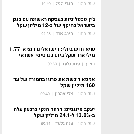
שוק ההון
מנדי הניג
10:40
|
|
ג'ין טכנולוגיות בעסקה ראשונה עם בנק
בישראל בהיקף של כ-12 מיליון שקל
שוק ההון
מירב ארד
09:58
|
|
שיא חדש ביולי: הישראלים הוציאו 1.77
מיליארד שקל ביום בכרטיסי אשראי
בארץ
ענת גלעד
09:30
|
|
אמפא רוכשת את סרוגו בתמורה של עד
160 מיליון שקל
שוק ההון
צלי אהרון
09:40
|
|
יעקב פיננסים: הרווח הנקי ברבעון עלה
ב-13.8% ל-24.1 מיליון שקל
שוק ההון
ענת גלעד
09:14
|
|