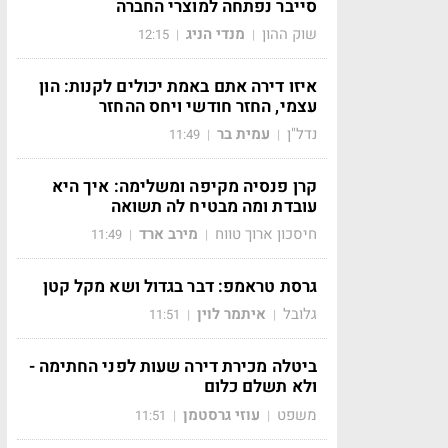
סייבר נפתחה למוצרי החברה
שוק ההון
מנדי הניג
12:15
|
|
איזו דירה אתם באמת יכולים לקנות: הון
עצמי, החזר חודשי ויחס ההחזר
נדל"ן
עמית בר
11:49
|
|
קרן פנסיה מקיפה ומשלימה: איך היא
עובדת ומה מבטיח לה תשואה
חיסכון ארוך טווח
מירב ארד
11:49
|
|
גרסת טראמפ: דבר בגדול ושא מקל קטן
גלובל
איתמר לוין
11:51
|
|
ביטלה מכירת דירה שעות לפני החתימה -
ולא תשלם כלום
משפט
עוזי גרסטמן
11:51
|
|