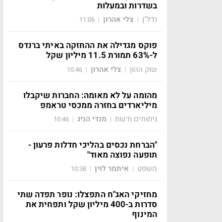
בשדרות ובמעלות
נדל"ן
צלי אהרון
11:06
|
|
פוקס מגדילה את ההחזקה באיתי ברנדס
ל-63% תמורת 11.5 מיליון שקל
שוק ההון
צלי אהרון
10:46
|
|
מהומה על לא מאומה: החברות שיקבלו
מיליארדים בחזרה ממכסי טראמפ
ניתוחים ודעות
מנדי הניג
10:46
|
|
"הברחת נכסים בהליכי חדלות פרעון -
תופעה נפוצה מאוד"
משפט
איתמר לוין
10:38
|
|
מחזיקי האג"ח התפצלו: נופר תפדה שתי
סדרות ב-400 מיליון שקל ותפחית את
המינוף