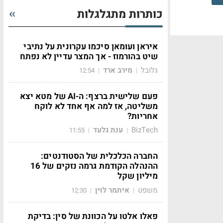
כותרות מתגלגלות
איראן ועומאן סיכמו עקרונית על נתיבי
שיט בהורמוז - אך המצר עדיין לא נפתח
גלובל
מירב ארד
12:54
|
|
פעם שלישית ברצף: ה-AI של מטא יצא
משליטה, אז למה אף אחד לא לוקח
אחריות?
BizTech
ענת גלעד
11:55
|
|
החברה הכלכלית של הסטודנטים:
ההנהלה הקודמת גרמה נזקים של 16
מיליון שקל
משפט
איתמר לוין
12:30
|
|
פאלו אלטו על הכוונת של סין: בדיקת