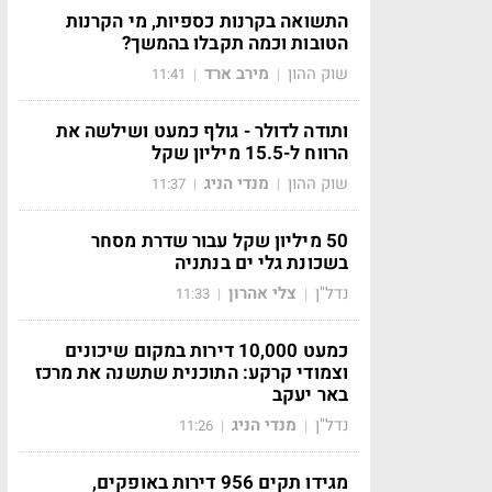
התשואה בקרנות כספיות, מי הקרנות
הטובות וכמה תקבלו בהמשך?
שוק ההון
מירב ארד
11:41
|
|
ותודה לדולר - גולף כמעט ושילשה את
הרווח ל-15.5 מיליון שקל
שוק ההון
מנדי הניג
11:37
|
|
50 מיליון שקל עבור שדרת מסחר
בשכונת גלי ים בנתניה
נדל"ן
צלי אהרון
11:33
|
|
כמעט 10,000 דירות במקום שיכונים
וצמודי קרקע: התוכנית שתשנה את מרכז
באר יעקב
נדל"ן
מנדי הניג
11:26
|
|
מגידו תקים 956 דירות באופקים,