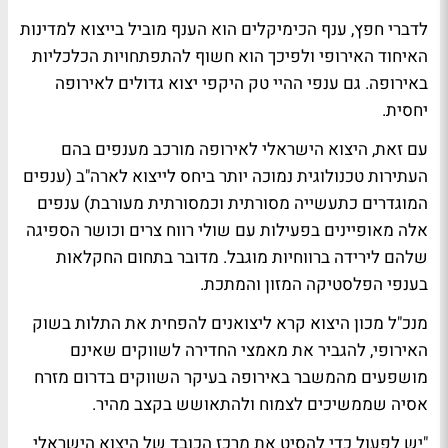
לדברי חפץ, ענף הכימיקלים הוא הענף מוביל בייצוא למדינות
האיחוד האירופי ולפיכך הוא חשוף להתפתחויות הכלכליות
באירופה. גם ענפי ההיי טק היקפי יצוא גדולים לאירופה
יחסית.
עם זאת, היצוא הישראלי לאירופה מורכב מענפים בהם
העתירות טכנולוגית נמוכה יותר ביחס לייצוא לארה"ב (ענפים
המוגדרים כתעשייה מסורתית וכמסורתית מעורבת) ענפים
אלה מאופיינים בפעילות עם שולי רווח צרים וכושר הספיגה
שלהם לירידה ברווחיות מוגבל. מדובר בתחום החקלאות
בענפי הפלסטיקה המזון והמתכת.
מנכ"ל מכון היצוא קרא ליצואנים להפחית את התלות בשוק
האירופי, להגביר את מאמצי החדירה לשווקים שאינם
מושפעים מהמשבר באירופה בעיקר השווקים בדרום מזרח
אסיה שממשיכים לצמוח ולהתאושש בקצב מהיר.
"יש לפעול כדי להסיט את מרכז הכובד של היצוא הישראלי