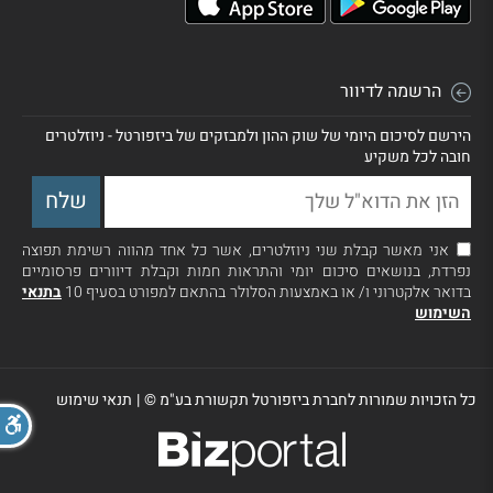
הרשמה לדיוור
הירשם לסיכום היומי של שוק ההון ולמבזקים של ביזפורטל - ניוזלטרים
חובה לכל משקיע
אני מאשר קבלת שני ניוזלטרים, אשר כל אחד מהווה רשימת תפוצה
נפרדת, בנושאים סיכום יומי והתראות חמות וקבלת דיוורים פרסומיים
בדואר אלקטרוני ו/ או באמצעות הסלולר בהתאם למפורט בסעיף 10
בתנאי
השימוש
כל הזכויות שמורות לחברת ביזפורטל תקשורת בע"מ ©
|
תנאי שימוש