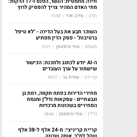
חידה מתמטית: הגשר, הפנס ו-17 הדקות:
מתי האדם המהיר צריך להפסיק לרוץ
מדע
מירב ארד
10:58
|
|
השוכר תבע את בעל הדירה - "לא טיפל
ברטיבות" - פסק הדין מפתיע
משפט
עוזי גרסטמן
10:21
|
|
ה-AI יודע לכתוב ולתכנת: הכישור
שישמור על ערך העובדים
קריירה
עמית בר
09:51
|
|
מחירי הדירות בפתח תקווה, רמת גן
וגבעתיים - עסקאות נדל"ן ומגמת
המחירים בשכונות מרכזיות
נדל"ן
עוזי גרסטמן
08:46
|
|
קריית קריניצי: מ-24 אלף ל-38 אלף
שקל למ״ר, אותה שכונה