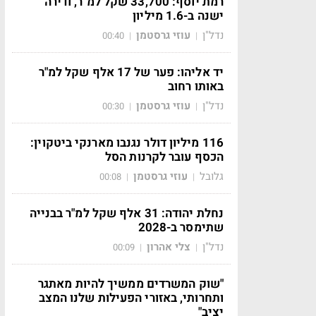
רמת יוסף: 33,700 שקל למ"ר, ודירה
ישנה ב-1.6 מיליון
נדל"ן
עוזי גרסטמן
00:40
|
|
יד אליהו: פער של 17 אלף שקל למ"ר
באותו רחוב
נדל"ן
עוזי גרסטמן
00:30
|
|
116 מיליון דולר נגנבו מארנקי ביטקוין:
הכסף עובר לקרנות הסל
גלובל
עוזי גרסטמן
00:08
|
|
נחלת יהודה: 31 אלף שקל למ"ר בבנייה
שתימסר ב-2028
נדל"ן
צלי אהרון
00:09
|
|
"שוק המשרדים ממשיך להיות מאתגר
ותחרותי, באזורי הפעילות שלנו המצב
יציב"