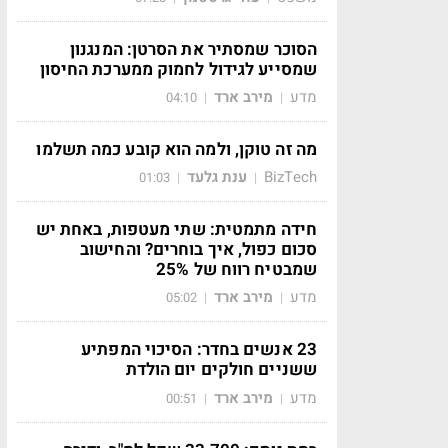
הסוכר שמסתיר את הסרטן: המנגנון
שמסייע לגידול לחמוק ממערכת החיסון
מדע
מירב ארד
04:10
|
|
מה זה טוקן, ולמה הוא קובע כמה תשלמו
BizTech
ענת גלעד
01:03
|
|
חידה מתמטית: שתי מעטפות, באחת יש
סכום כפול, איך בוחרים? והחישוב
שמבטיח רווח של 25%
מדע
מירב ארד
05:02
|
|
23 אנשים בחדר: הסיכוי המפתיע
ששניים חולקים יום הולדת
מדע
מירב ארד
00:51
|
|