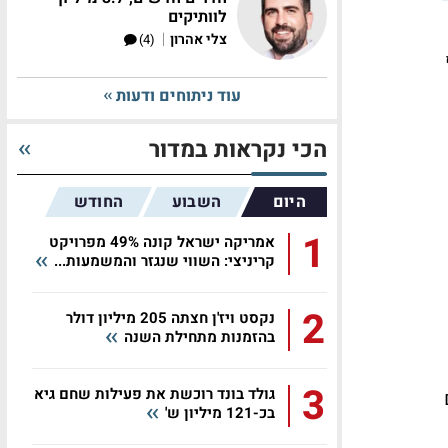
לוותיקים
|
צלי אהרון
(4)
עוד ניתוחים ודעות
הכי נקראות במדור
היום
השבוע
החודש
1
אמריקה ישראל קונה 49% מפרויקט
קריניצי: השווי שנגזר והמשמעות...
2
נקסט ויז'ן חצתה 205 מיליון דולר
בהזמנות מתחילת השנה
3
גולד בונד רוכשת את פעילות שחם גיא
בכ-121 מיליון ש'