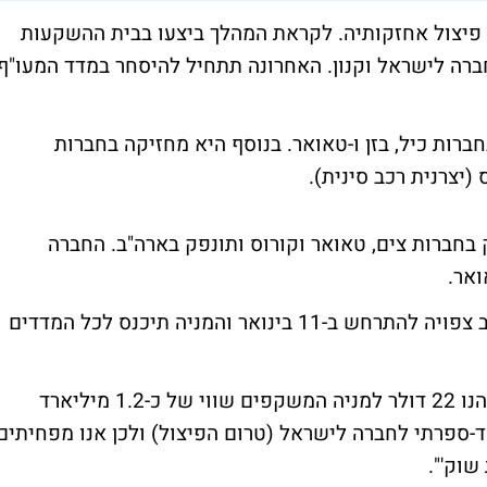
פיצול אחזקותיה. לקראת המהלך ביצעו בבית ההשקעות
רה לישראל וקנון. האחרונה תתחיל להיסחר במדד המעו"ף
ות כיל, בזן ו-טאואר. בנוסף היא מחזיקה בחברות
ק בחברות צים, טאואר וקורוס ותונפק בארה"ב. החברה
ואר.
תחילת המסחר במניית קנון בבורסה בתל-אביב צפויה להתרחש ב-11 בינואר והמניה תיכנס לכל המדדים
האנליסט אמיר אדר: "מחיר היעד שלנו לקנון הנו 22 דולר למניה המשקפים שווי של כ-1.2 מיליארד
חד-ספרתי לחברה לישראל (טרום הפיצול) ולכן אנו מפחיתים
שוק'".