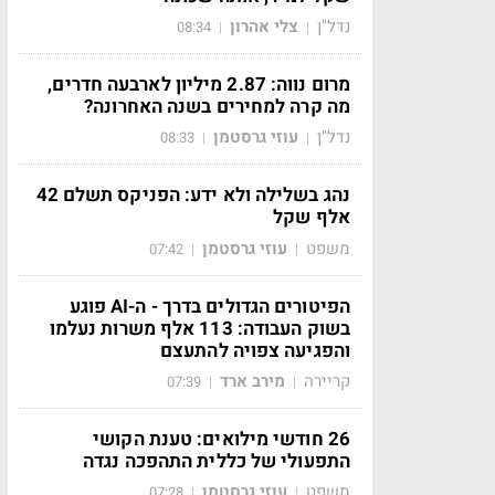
נדל"ן
צלי אהרון
08:34
|
|
מרום נווה: 2.87 מיליון לארבעה חדרים,
מה קרה למחירים בשנה האחרונה?
נדל"ן
עוזי גרסטמן
08:33
|
|
נהג בשלילה ולא ידע: הפניקס תשלם 42
אלף שקל
משפט
עוזי גרסטמן
07:42
|
|
הפיטורים הגדולים בדרך - ה-AI פוגע
בשוק העבודה: 113 אלף משרות נעלמו
והפגיעה צפויה להתעצם
קריירה
מירב ארד
07:39
|
|
26 חודשי מילואים: טענת הקושי
התפעולי של כללית התהפכה נגדה
משפט
עוזי גרסטמן
07:28
|
|