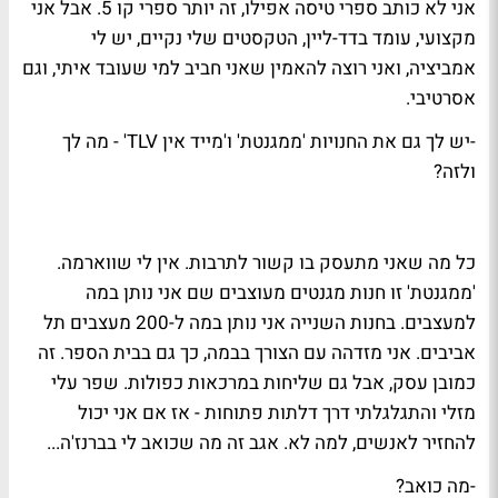
אני לא כותב ספרי טיסה אפילו, זה יותר ספרי קו 5. אבל אני
מקצועי, עומד בדד-ליין, הטקסטים שלי נקיים, יש לי
אמביציה, ואני רוצה להאמין שאני חביב למי שעובד איתי, וגם
אסרטיבי.
-יש לך גם את החנויות 'ממגנטת' ו'מייד אין TLV' - מה לך
ולזה?
כל מה שאני מתעסק בו קשור לתרבות. אין לי שווארמה.
'ממגנטת' זו חנות מגנטים מעוצבים שם אני נותן במה
למעצבים. בחנות השנייה אני נותן במה ל-200 מעצבים תל
אביבים. אני מזדהה עם הצורך בבמה, כך גם בבית הספר. זה
כמובן עסק, אבל גם שליחות במרכאות כפולות. שפר עלי
מזלי והתגלגלתי דרך דלתות פתוחות - אז אם אני יכול
להחזיר לאנשים, למה לא. אגב זה מה שכואב לי בברנז'ה...
-מה כואב?