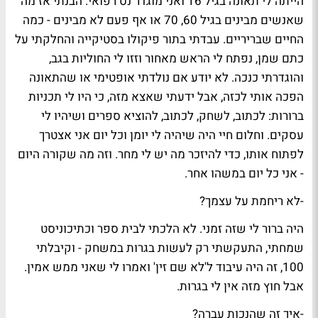
הייתה לי תאונה בגיל 16 ואני מוגדר נס רפואי. הבנתי אז מה
שאנשים מבינים בגיל 60, 70 או אף פעם לא מבינים - כמה
החיים שבריריים. עבדתי בתור פיקולו בסטיקייה והחלקתי על
כתם שמן, נפתח לי הראש מאחור וזזו לי החוליות בגב,
והוגדרתי כנכה. לא יודע אם נולדתי אופטימי או שהתאונה
הפכה אותי לכזה, אבל ידעתי שאצא מזה, כי היו לי תכניות
ברורות: לכתוב, לשחק, לכתוב, להוציא ספרים ושיהיו לי
עסקים. וחלום חיי היה שיהיה לי יומן וכל יום אני אצטרך
לפתוח אותו, כדי להיזכר מה יש לי מחר. וזה מה שקורה היום
- אני כל יום במשהו אחר.
-לא ריחמת על עצמך?
היה ברור לי שזה זמני. לא הלכתי לבית ספר וכתיכוניסט
שמחתי, התעקשתי רק לעשות בגרות במשחק - וקיבלתי
100, זה היה עיבוד ל'לא שם זין' ואמרו לי שאני ממש אמין.
אבל חוץ מזה אין לי בגרות.
-איך זה שהנכות עברה?