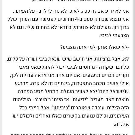
אני לא יודע אם זה ככה, לא כי לא נוח לי לדבר על העיתון.
אני נמצא שם רק פעם ב-4 חודשים לפגישה עם העורך שלי,
ברוך רון. מעולם לא צונזרתי, בוודאי לא בתחום שלי. וגם לא
הצבעתי לביבי.
-לא שאלו אותך למי אתה מצביע?
לא. אבל ברצינות, אני חושב שיש שנאת ביבי ושרה על כלום,
כל דבר שקורה - מיחסים לביבי. יכול להיות שאני נאיבי
וקורים דברים מזעזעים. אם יום אחד אני אראה עדויות לכך,
אולי אשים מכתב התפטרות, בינתיים זה לא קרה. מהרגע
ש'ישראל היום' יצא לאוויר העולם, התחיל מסע הפחדה
מוצלח מצד 'מעריב' ו'ידיעות'. אז הייתי ב'מעריב'. העליהום
הזה הצליח. עובדה שאומרים "ביביתון". אבל הייתי בכל
העיתונים, וכולם נגועים בקשרים כאלו ואחרים ולכולם יש
אג'נדה.