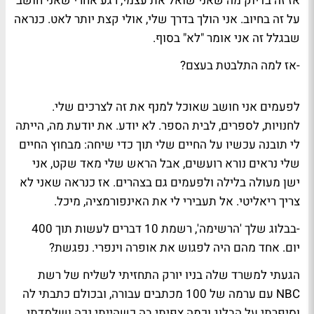
אז זה בדיוק מה שאני שואל את עצמי, רגע אחרי שאני חושב
על זה בחיוב. אני הולך בדרך שלי, אולי קצת יותר לאט. כנראה
שבגלל זה אני אומר "לא" בסוף.
-אז למה התלבטת בעצם?
לפעמים אני חושב שאוכל למנף את זה לצרכים שלי.
לחנויות, לספרים, לבית הספר. לא יודע. את יודעת מה, הייתה
לי תובנה עכשיו על החיים שלי תוך כדי שיחה: מבחוץ החיים
שלי נראים נורא רועשים, אבל הראש שלי מאד שקט, אני
ישן מעולה בלילה ולפעמים גם בצהרים. אז כנראה שאני לא
צריך ריאליטי. אל תעבירי לי את האינפורמציה, מיכל.
-בבלוג שלך 'הרשימה', רשמת 10 דברים לעשות תוך 400
יום. אחד מהם היה לפגוש את אופרה וינפרי. נפגשת?
הגעתי למשרד שלה בניו יורק התחזיתי לשליח של רשת
NBC עם ערמה של 100 מכתבים עבורה, ובכולם כתבתי לה
וסיפרתי על הבלוג וכמה צפיתי בה כשהייתי נכה ושלמדתי