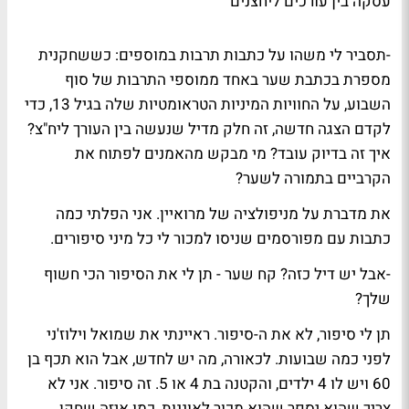
עסקה בין עורכים ליחצנים
-תסביר לי משהו על כתבות תרבות במוספים: כששחקנית
מספרת בכתבת שער באחד ממוספי התרבות של סוף
השבוע, על החוויות המיניות הטראומטיות שלה בגיל 13, כדי
לקדם הצגה חדשה, זה חלק מדיל שנעשה בין העורך ליח"צ?
איך זה בדיוק עובד? מי מבקש מהאמנים לפתוח את
הקרביים בתמורה לשער?
את מדברת על מניפולציה של מרואיין. אני הפלתי כמה
כתבות עם מפורסמים שניסו למכור לי כל מיני סיפורים.
-אבל יש דיל כזה? קח שער - תן לי את הסיפור הכי חשוף
שלך?
תן לי סיפור, לא את ה-סיפור. ראיינתי את שמואל וילוז'ני
לפני כמה שבועות. לכאורה, מה יש לחדש, אבל הוא תכף בן
60 ויש לו 4 ילדים, והקטנה בת 4 או 5. זה סיפור. אני לא
צריך שהוא יספר שהוא מכור לאוננות, כמו איזה שחקן