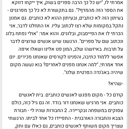
אמרתי לו, "יש כל כך הרבה ספרים בשוק, איך ייקחו דווקא
את הספר הזה מהמדף?". גם בתקשורת לא כל כך מפרגנים -
בעיתון הזה לא כותבים, ובעיתון ההוא לא כותבים. גם אמנון
נתקל במקומות שלא רצו לכתוב עליו. אז התחלנו לדבר, אני
הכרתי לו את הפייסבוק, ובלוגים. והוא אמר: "אולי נפתח בלוג
ונכתוב שם על ספרים". הרגשנו שיש אנשים שרוצים לדבר
על תרבות. באיזשהו שלב, המון פנו אלינו ושאלו איפה
אפשר ללמוד כתיבה, והפנינו לקורסים שאנחנו מכירים. יום
אחד אמרתי, "למה אנחנו מפנים לאחרים? בוא נעשה מקום
שיהיה באג'נדה הפרטית שלנו".
-שהיא?
קודם כל - מקום מפגש לאנשים כותבים. בית לאנשים
כותבים. אני מרגיש שאנחנו דור בודד. זה גם גיל כזה, כולם
עסוקים במשפחה ובקריירה. 2 החבורות שהיו לי - חבורת
הצבא והחבורה האורבנית - התפיידו כל אחד לביתו. הרגשתי
שצריך מקום משותף לאנשים כותבים, גם כאלו עם ותק,