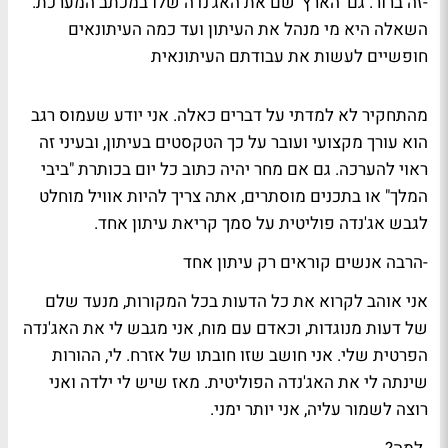
-זה ברור. גם 'הארץ' שם את האג'נדה שלו במכתב המערכת.
השאלה היא מי מנהל את העיתון ועד כמה העיתונאים
חופשיים לעשות את עבודתם העיתונאית
מהתחקיר לא למדתי על דברים כאלה. אני יודע שעמוס רגב
הוא עורך מקצועי ועובר על כך הטקסטים בעיתון, ובעיני זה
ראוי להערכה. גם אם מחר יהיה כתוב כל יום בכותרת "ביבי
המלך" או בתכנים מוסתרים, אתה צריך להיות אוויל מוחלט
לגבש אג'נדה פוליטית על סמך קריאת עיתון אחד.
-הרבה אנשים קוראים רק עיתון אחד
אני אוהב לקרוא את כל הדעות בכל המקורות, מנעד שלם
של דעות מנוגדות, וכאדם עם מוח, אני מגבש לי את האג'נדה
הפרטית שלי. אני חושב שזו חובתו של אזרח. לי, ההורות
שינתה לי את האג'נדה הפוליטית. מאז שיש לי ילדה ואני
רוצה לשמור עליה, אני יותר ימני.