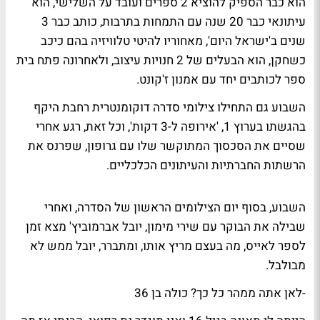
הוא כבר הספיק להוציא 2 ספרים ועובד על השלישי, הוא
עיתונאי כבר 20 שנה עם התמחות בתרבות, כותב כבר 3
שנים ב'ישראל היום', מאחוריו להיטי טלוויזיה בהם כיכב
כשחקן, הוא הבעלים של 2 חנויות עיצוב, ולאחרונה פתח בית
ספר לכותבים יחד עם אמנון ז'קונט.
השבוע גם התחילו צילומי סדרה דוקומנטרית רחבת היקף
בהגשתו בערוץ 1, 'אירופה ל-3 דקות', וכל זאת, רגע אחרי
שסיים את הסכסוך המתוקשר שלו עם גרופון, שפרנס את
הרשתות החברתיות והעיתונים הכלכליים.
השבוע, בסוף יום הצילומים הראשון של הסדרה, ואחרי
שבילה את הבוקר עם שירי מימון, יובל אברמוביץ' מצא זמן
לספר לאייס, מה בעצם מריץ אותו, ומתברר, יובל ממש לא
מבולבל.
-לאן אתה ממהר כל כך? כולה בן 36