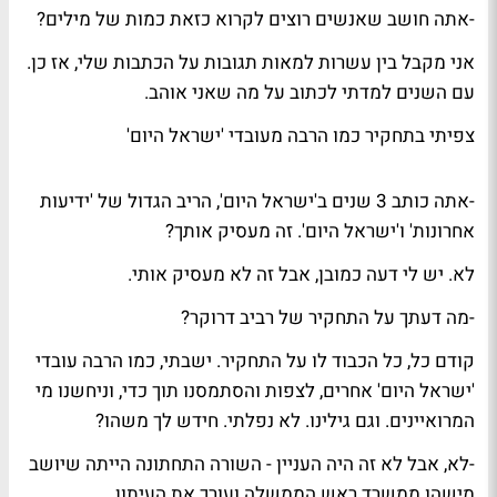
-אתה חושב שאנשים רוצים לקרוא כזאת כמות של מילים?
אני מקבל בין עשרות למאות תגובות על הכתבות שלי, אז כן.
עם השנים למדתי לכתוב על מה שאני אוהב.
צפיתי בתחקיר כמו הרבה מעובדי 'ישראל היום'
-אתה כותב 3 שנים ב'ישראל היום', הריב הגדול של 'ידיעות
אחרונות' ו'ישראל היום'. זה מעסיק אותך?
לא. יש לי דעה כמובן, אבל זה לא מעסיק אותי.
-מה דעתך על התחקיר של רביב דרוקר?
קודם כל, כל הכבוד לו על התחקיר. ישבתי, כמו הרבה עובדי
'ישראל היום' אחרים, לצפות והסתמסנו תוך כדי, וניחשנו מי
המרואיינים. וגם גילינו. לא נפלתי. חידש לך משהו?
-לא, אבל לא זה היה העניין - השורה התחתונה הייתה שיושב
מישהו ממשרד ראש הממשלה ועורך את העיתון