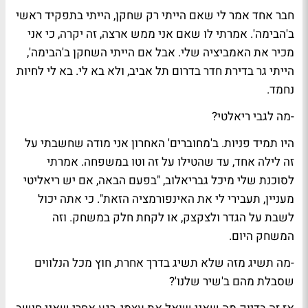
חבר אחד אמר לי שאם הייתי רק שחקן, הייתי בתפקיד ראשי
ב'הבימה'. אמרתי לו שאם אני ממש ארצה, זה יקרה, כי אני
מכיר את האמביציה שלי. אבל אם הייתי השחקן ב'הבימה',
הייתי גר בדירת חדר בדרום תל אביב, ולא בא לי. בא לי לחיות
נחמד.
-מה לגבי ריאלטי?
היו תמיד פניות. ב'מחוברים' האחרון אני מודה שחשבתי על
זה לילה אחד, עד שהטילו על זה וטו במשפחה. אמרתי
לסוכנת שלי מיכל גבריאלוב, "בפעם הבאה, אם יש ריאליטי
מעניין, תעבירי לי את האינפורמציה הזאת". כי אתה יכול
לשבת על הגדר ולצקצק, או לקחת חלק במשחק. וזה
המשחק היום.
-מה תשיג מזה שלא תשיג בדרך אחרת, חוץ מכל הנלווים
שסבלת מהם ב'שיר שלנו'?