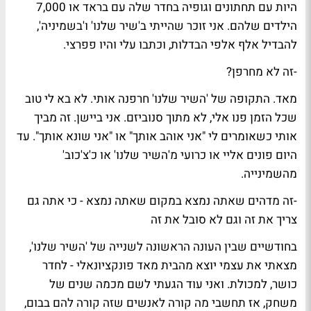
היות עם תחתונים וגופיה בחדר שלה עם בראד או 7,000
הילדים שלהם. אני זוכר שהייתי ב'שיר שלנו' ו'בשמיניה',
להבדיל אלף אלפי הבדלות, וכתבו עלי והיו פפרצי.
-זה לא מחרפן?
מאד. התקופה של 'השיר שלנו' חרפנה אותי. לא בא לי טוב
שכל הזמן פנו אלי, לא מתוך סנוביזם. אני ביישן. זה מביך
אותי כשאומרים לי "אני אוהב אותך" או "אני שונא אותך". עד
היום פונים אליי או כרועי מ'השיר שלנו' או כ'צ'כוב'
מהשמינייה.
-זה מדהים שאתה נמצא במקום שאתה נמצא - כי אתה גם
צריך את זה וגם לא סובל את זה
בחודשיים שבין העונה הראשונה לשנייה של 'השיר שלנו',
מצאתי את עצמי יוצא מהבית מאד פונקציונאלי - לחדר
כושר, למכולת. ואני עוד הגעתי לשם מכמה שנים של
משחק, אז תחשבי מה קורה לאנשים שזה קורה להם בבום,