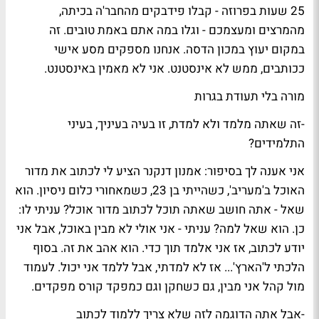
25 שעות בפרוזה - קבלו פידבקים מהחבר'ה בכיתה,
מהמרצים ומעצמכם - וגלו במה אתם באמת טובים. זה
במקום יעוץ במכון הדסה. אנחנו מספקים מסע אישי
ככותבים, ממש לא אינסטנט. אני לא מאמין באינסטנט.
מורה בלי תעודת בגרות
-זה שאתה מלמד ולא למדת, זו בעיה בעיניך, בעיני
התלמידים?
אני אענה לך בסיפור: אמנון דנקנר הציע לי לכתוב את מדור
האוכל ב'מעריב', כשהייתי בן 23, כשמאחורי כלום ניסיון. הוא
שאל - אתה חושב שאתה תוכל לכתוב מדור אוכל? עניתי לו:
כן. הוא שאל למה? עניתי - אני אולי לא מבין באוכל, אבל אני
יודע לכתוב, אז אני אלמד תוך כדי. הוא אהב את זה. בסוף
הלכתי ל'הארץ'... אז לא למדתי, אבל ללמד אני יכול. לעמוד
מול קהל אני מבין, גם כשחקן וגם כמפקד קורס מפקדים.
-אבל אתה הדוגמה לזה שלא צריך ללמוד לכתוב