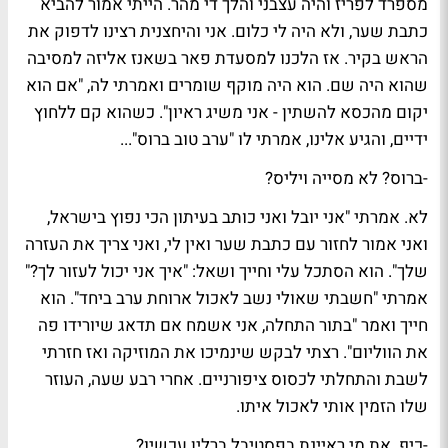
מספרד לפריז והיה עצבני והלך די מהר. הייתי אמור להביא
כתבת שער, ולא היה לי כלום. אני והיחצנית רצינו לדפוק את
הראש בקיר. אז הלכנו למסעדת פאר בשאנז אליזה למסיבה
שהוא היה שם. הוא היה מוקף שומרים ואמרתי לה, "אם הוא
יקום מהכסא להשתין - אני משיג ראיון". כשהוא קם ללחוץ
ידיים, והגיע אלינו, אמרתי לו "ערב טוב ברוס"...
-ברוס? לא מסייה ויליס?
לא. אמרתי "אני יובל ואני כותב בעיתון הכי נפוץ בישראל,
ואני אמור לחזור עם כתבת שער ואין לי, ואני צריך את העזרה
שלך". הוא הסתכל עלי וחייך ושאל: "איך אני יכול לעזור לך?"
אמרתי "חשבתי שאולי נשב לאכול ארוחת ערב ביחד". הוא
חייך ואמר "בתור התחלה, אני אשמח אם תדאג שיורידו פה
את הווליום". רצתי לבקש שינמיכו את המוזיקה ואז חזרתי
לשבת והתחלתי לכסוס ציפורניים. אחרי רבע שעה, העוזר
שלו הזמין אותי לאכול איתו.
-כיף. את מי ראיינת בפסטיבל ברלין עכשיו?