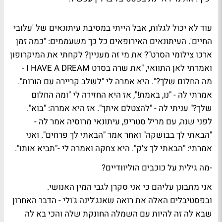
עוד לא יכול לגלות, אבל הייתי במסיבת עיתונאים של 'עלובי
החיים'. העיתונאים האירופאים כל כך משעממים: "כמה זמן
ארכו צילומי הסרט"? את מי זה מעניין? לקחתי את המיקרופון
ואמרתי לאן התוואי, "את שרה בסרט I HAVE A DREAM -
מה החלום שלך?". היא אמרה לי "לשלב קריירה עם הורות".
אמרתי לה - "נו, באמת!", אז היא החזירה לי "ומה החלום
שלך?" עניתי לה - "להצטלם איתך". אז היא אמרה: "בוא".
לפני שנה, עם מריל סטריפ, עיתונאי מרוסיה אמר לה -
"הבאתי לך בבושקה" ואחר אמר "הבאתי לך פרחים". ואני
אמרתי: "הבאתי לך צ'ק". היא צחקה ואמרה לי -"תביא אותו".
-מה גילית על כוכבים הוליוודיים?
אני מתבונן עליהם כי אני סקרן לגבי המין האנושי.
ובפסטיבלים האלה את רואה שאנג'לינה ג'ולי - הדבר האחרון
שבא לה זה להיות עם השמלה החונקת שלה והכי בא לה