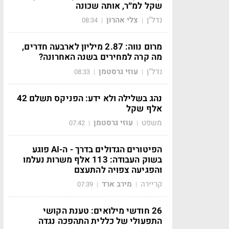
שקל למ״ר, אותה שכונה
נדל"ן
צלי אהרון
08:34
|
|
מרום נווה: 2.87 מיליון לארבעה חדרים,
מה קרה למחירים בשנה האחרונה?
נדל"ן
עוזי גרסטמן
08:33
|
|
נהג בשלילה ולא ידע: הפניקס תשלם 42
אלף שקל
משפט
עוזי גרסטמן
07:42
|
|
הפיטורים הגדולים בדרך - ה-AI פוגע
בשוק העבודה: 113 אלף משרות נעלמו
והפגיעה צפויה להתעצם
קריירה
מירב ארד
07:39
|
|
26 חודשי מילואים: טענת הקושי
התפעולי של כללית התהפכה נגדה