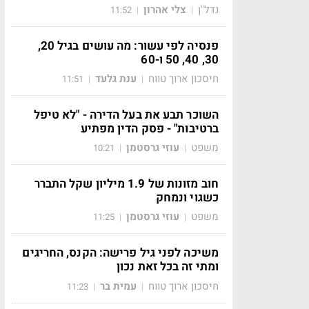
נדל"ן
צלי אהרון
11:52
|
|
פנסיה לפי עשור: מה עושים בגיל 20,
30, 40, 50 ו-60
חיסכון ארוך טווח
ענת גלעד
11:51
|
|
השוכר תבע את בעל הדירה - "לא טיפל
ברטיבות" - פסק הדין מפתיע
משפט
עוזי גרסטמן
10:21
|
|
חוב מזונות של 1.9 מיליון שקל התברר
כשגוי ונמחק
משפט
עוזי גרסטמן
11:25
|
|
משיכה לפני גיל פרישה: הקנס, החריגים
ומתי זה בכל זאת נכון
חיסכון ארוך טווח
עמית בר
11:23
|
|