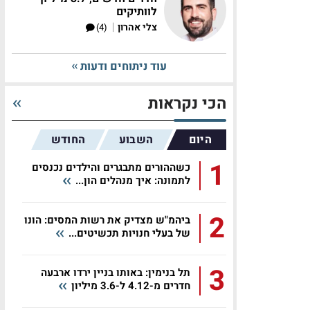
לוותיקים
|
צלי אהרון
(4)
עוד ניתוחים ודעות
הכי נקראות
היום
השבוע
החודש
1
כשההורים מתבגרים והילדים נכנסים
לתמונה: איך מנהלים הון...
2
ביהמ"ש מצדיק את רשות המסים: הונו
של בעלי חנויות תכשיטים...
3
תל בנימין: באותו בניין ירדו ארבעה
חדרים מ-4.12 ל-3.6 מיליון