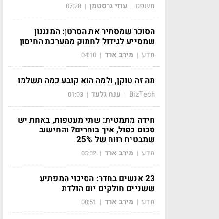
משפט
עוזי גרסטמן
07:28
|
|
הסוכר שמסתיר את הסרטן: המנגנון
שמסייע לגידול לחמוק ממערכת החיסון
מדע
מירב ארד
04:10
|
|
מה זה טוקן, ולמה הוא קובע כמה תשלמו
BizTech
ענת גלעד
01:03
|
|
חידה מתמטית: שתי מעטפות, באחת יש
סכום כפול, איך בוחרים? והחישוב
שמבטיח רווח של 25%
מדע
מירב ארד
05:02
|
|
23 אנשים בחדר: הסיכוי המפתיע
ששניים חולקים יום הולדת
מדע
מירב ארד
00:51
|
|