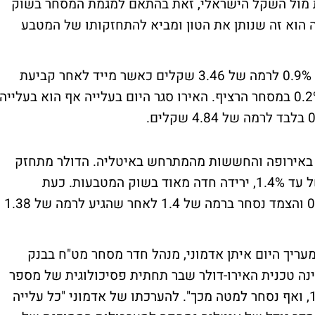
ת מול השקל הישראלי, זאת בהתאם למגמת המסחר בשוק
הוא זה שנותן את הטון ומביא להתחזקותו של המטבע
שערו היציג של הדולר נקבע היום בעלייה של 0.9% לרמה של 3.46 שקלים כאשר מייד לאחר קביעת
השער היציג, נחלש כעת הדולר בשיעור של 0.2% במסחר הרציף. האירו סגר היום בעלייה אף הוא בעלייה
 באירופה והחששות מהמתרחש באיטליה. הדולר מתחזק
מול האירו וצמד אירו דולר הגיע אף לירידה של עד 1.4%, ירידה חדה מאוד בשוק המטבעות. כעת
התמתנה הירידה של האירו מול הדולר ל- 0.4% והצמד נסחר ברמה של 1.4 לאחר שהגיע לרמה של 1.38
מעריך היום איתן אדמוני, מנהל חדר מסחר מט"ח בבנק
Bizporta. לדבריו, "מבחינה טכנית האירו-דולר שבר תחתית פסיכולוגית של מספר
עגול בשער 1.4 ועוד תמיכה חשובה ב-1.3970, ואף נסחר למטה מכך". להערכתו של אדמוני "כל עלייה