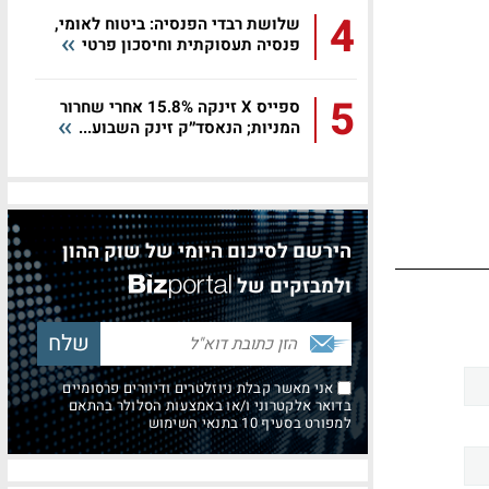
4
שלושת רבדי הפנסיה: ביטוח לאומי,
פנסיה תעסוקתית וחיסכון פרטי
5
ספייס X זינקה 15.8% אחרי שחרור
המניות; הנאסד״ק זינק השבוע...
הירשם לסיכום היומי של שוק ההון
ולמבזקים של
אני מאשר קבלת ניוזלטרים ודיוורים פרסומיים
בדואר אלקטרוני ו/או באמצעות הסלולר בהתאם
למפורט בסעיף 10 בתנאי השימוש