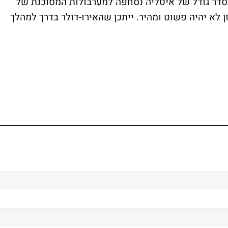
בסדר גודל של איטליה נסחפה למערבולות המסוכנת של
ן לא יהיה פשוט ומהיר. ייתכן שהאירו-דולר בדרך למהלך