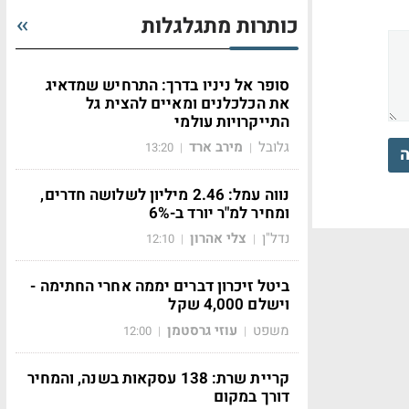
כותרות מתגלגלות
סופר אל ניניו בדרך: התרחיש שמדאיג
את הכלכלנים ומאיים להצית גל
התייקרויות עולמי
גלובל
מירב ארד
13:20
|
|
ה
נווה עמל: 2.46 מיליון לשלושה חדרים,
ומחיר למ"ר יורד ב-6%
נדל"ן
צלי אהרון
12:10
|
|
ביטל זיכרון דברים יממה אחרי החתימה -
וישלם 4,000 שקל
משפט
עוזי גרסטמן
12:00
|
|
קריית שרת: 138 עסקאות בשנה, והמחיר
דורך במקום