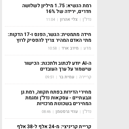
רמת הנשיא: 1.75 מיליון לשלושה
חדרים, ירידה של 16%
נדל"ן
צלי אהרון
11:04
|
|
חידה מתמטית: הגשר, הפנס ו-17 הדקות:
מתי האדם המהיר צריך להפסיק לרוץ
מדע
מירב ארד
10:58
|
|
ה-AI יודע לכתוב ולתכנת: הכישור
שישמור על ערך העובדים
קריירה
עמית בר
09:51
|
|
מחירי הדירות בפתח תקווה, רמת גן
וגבעתיים - עסקאות נדל"ן ומגמת
המחירים בשכונות מרכזיות
נדל"ן
עוזי גרסטמן
08:46
|
|
קריית קריניצי: מ-24 אלף ל-38 אלף