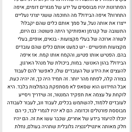
הפתרונות יהיו מבוססים על ידע של מגזרים דומים, איפה
התחרות? איפה הבידול? מה החוכמה ששני יצרני נעליים
ייצרו את אותה נעל, על סמך אותם כלים שהם יקבלו?
התשובה של קגרמן ואפותיקר היתה פשוטה: גם היום,
לשורה ארוכה של בעלי מקצועות - בנאים, אופים, בעלי
מקצועות חופשיים - יש כמעט אותם כלים שהם עובדים
בהם. הפטיש אותו פטיש, והקמח אותו קמח. אז איפה
הבידול? בהון האנושי. במוח, ביכולת של מנהל הארגון,
להעצים את הידע של העובדים שלו, לאפשר להם לעבוד
בצורה קלה, לפתח מהר יותר. זה תמיד היה כך, זה יהיה כעת.
אבל החידוש הוא שסאפ לא מסתפקת בהמלצות בלבד. היא
לוקחת על עצמה את תפקיד המנטור, זה שידריך ויסייע
לעובדים ללמוד, להשתמש בכלים, לעבוד ווב, לעבור לעבודה
מבוססת פורטלים וכדומה. הם לא יהיו לגמרי לבד, כי הם
יוכלו להיעזר בידע של אחרים, שכבר עשו את זה. הם יהיו
חלק מאותה אינטיליגנציה גלובלית שתהיה בעולם, נחלת