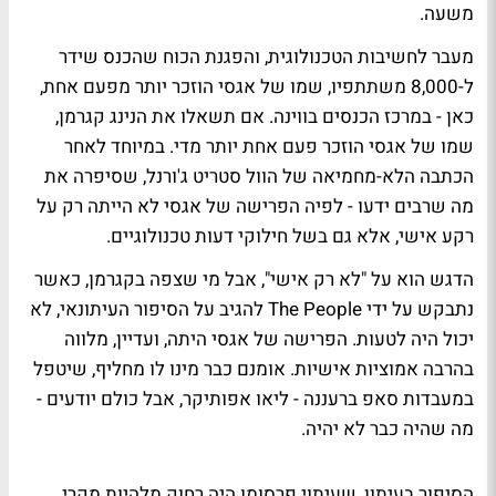
משעה.
מעבר לחשיבות הטכנולוגית, והפגנת הכוח שהכנס שידר
ל-8,000 משתתפיו, שמו של אגסי הוזכר יותר מפעם אחת,
כאן - במרכז הכנסים בווינה. אם תשאלו את הנינג קגרמן,
שמו של אגסי הוזכר פעם אחת יותר מדי. במיוחד לאחר
הכתבה הלא-מחמיאה של הוול סטריט ג'ורנל, שסיפרה את
מה שרבים ידעו - לפיה הפרישה של אגסי לא הייתה רק על
רקע אישי, אלא גם בשל חילוקי דעות טכנולוגיים.
הדגש הוא על "לא רק אישי", אבל מי שצפה בקגרמן, כאשר
נתבקש על ידי The People להגיב על הסיפור העיתונאי, לא
יכול היה לטעות. הפרישה של אגסי היתה, ועדיין, מלווה
בהרבה אמוציות אישיות. אומנם כבר מינו לו מחליף, שיטפל
במעבדות סאפ ברעננה - ליאו אפותיקר, אבל כולם יודעים -
מה שהיה כבר לא יהיה.
הסיפור בעיתון, שעיתוי פרסומו היה רחוק מלהיות מקרי,