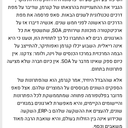
הגביר את ההתעניינות בהרצאתו של קגרמן, שדיבר על מפת
דרכים טכנולוגית לשנים הבאות. סאפ פרסמה את מפת
הדרכים הראשונה לפני חמש שנים. אנשיה דיברו אז על
ארכיטקטורה מוכוונת שירותים, SOA, שתשטוף את כל
הארגונים. רבים לא התחברו כל כך לתחזית הזו, וטענו כי היא
אינה ריאלית. השבוע יכלו קגרמן ואפותיקר, להתייצב על
הבמה המרכזית במרכז הכנסים של וינה, ולומר: צדקנו. אין
כיום ספק שאינו מדבר על SOA. אין כיום חברה שלא מציעה
פתרונות בתחום.
אלא שההבדל היחיד, אמר קגרמן, הוא שהפתרונות של
הספקים השונים מבוססים על המוצרים שלהם. אצל סאפ
מדובר בפלטפורמה פתוחה שמתממשקת לכל הפתרונות
והיישומים הקיימים, והיא מאפשרת לארגונים במגזרים
שונים, להעצים את ההשקעה שלהם ב-ERP, השקעה
שכידוע אינה בין הזולות בעולם, והיא שואבת הרבה מאוד
משאבים וכסף.