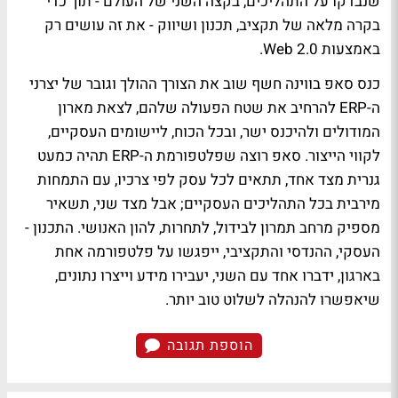
שנבדקו על התהליכים, בקצה השני של העולם - תוך כדי
בקרה מלאה של תקציב, תכנון ושיווק - את זה עושים רק
באמצעות Web 2.0.
כנס סאפ בווינה חשף שוב את הצורך ההולך וגובר של יצרני
ה-ERP להרחיב את שטח הפעולה שלהם, לצאת מארון
המודולים ולהיכנס ישר, ובכל הכוח, ליישומים העסקיים,
לקווי הייצור. סאפ רוצה שפלטפורמת ה-ERP תהיה כמעט
גנרית מצד אחד, תתאים לכל עסק לפי צרכיו, עם התמחות
מירבית בכל התהליכים העסקיים; אבל מצד שני, תשאיר
מספיק מרחב תמרון לבידול, לתחרות, להון האנושי. התכנון -
העסקי, ההנדסי והתקציבי, ייפגשו על פלטפורמה אחת
בארגון, ידברו אחד עם השני, יעבירו מידע וייצרו נתונים,
שיאפשרו להנהלה לשלוט טוב יותר.
הוספת תגובה