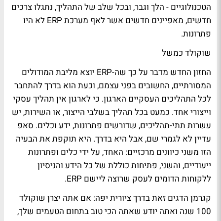
הטכנולוגיים - הלך וגבר, ובכל שלב של התהליך, נתגלו צרכים
חדשים, מאפיינים חדשים אשר לאף מערכת ERP לא היו
פתרונות.
שוקולד כמשל
החזון החדש מדבר על כך שה-ERP יוצא מליבת המודולים
המסורתיים, החשובים בפני עצמם, וכעת הוא בדרך להתחבר
לכל התהליכים העסקיים הארגון. כי לארגון אין תהליך עסקי
וייצורי אחד. כמעט בכל תהליך בשלבי הייצור, או השירות, יש
עשרות תתי-תהליכים, שדורשים פתרונות, ידע וכלים. סאפ
עדיין לא לגמרי שם, אבל היא בדרך. היא תוקפת את הבעיה
הזו משני כיוונים מרכזיים: האחד, על ידי כלים ופתרונות
ייעודיים, והשני, פתיחות כוללת של כל הידע והניסיון
ללקוחות הדומים לעסק שרוצה ליישם ERP.
קגרמן הדגים זאת בדרך ציורית יפה: אם אתה יצרן שוקולד
100 שנה ואתה יודע שאתה הכי טוב בתחום הטעמים שלך,