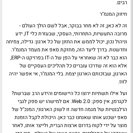
רבים.
חיזוק המנמ"ר
זה לא כאן, זה לא מחר בבוקר, אבל לשם הולך העולם -
מרובה התעשיות, התחרותי, העסקי, שבעזרת כלי IT, ידע
וניהול נכון, יכול לממש את החזון של כל ארגון: גדילה, צמיחה
וחדשנות. בדרך ליעד הזה, מחזקת סאפ את מעמד המנמ"ר.
הוא כבר לא זה שאחראי על הפן של ה-IT בפרויקט ה-ERP,
אלא הוא זה שדרכו עוברים כל תהליכים העסקיים של
הארגון, שבזכותם הארגון יצמח. בלי המנמ"ר, אי אפשר יהיה
לזוז.
ועל אילו תשתיות ירוצו כל היישומים והידע הרב שברשת?
לקגרמן, אין ספק: Web 2.0. אם למישהו יש ספק לגבי
הרלבנטיות של מגמה חדשה זו לשוק הארגוני, המנכ"ל של
סאפ ישכנע אותו שאנחנו כבר כאן. היכולת לקבל הזמנת
מוצר על ידי לקוח בדרום ארצות הברית, ולייצר אותו, לאחר