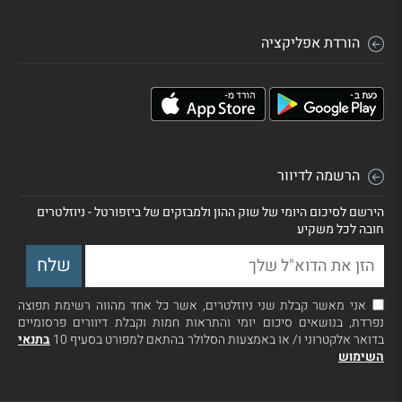
הורדת אפליקציה
הרשמה לדיוור
הירשם לסיכום היומי של שוק ההון ולמבזקים של ביזפורטל - ניוזלטרים
חובה לכל משקיע
אני מאשר קבלת שני ניוזלטרים, אשר כל אחד מהווה רשימת תפוצה
נפרדת, בנושאים סיכום יומי והתראות חמות וקבלת דיוורים פרסומיים
בדואר אלקטרוני ו/ או באמצעות הסלולר בהתאם למפורט בסעיף 10
בתנאי
השימוש