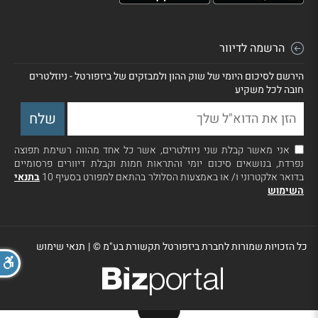
הרשמה לדיוור
הירשם לסיכום היומי של שוק ההון ולמבזקים של ביזפורטל - ניוזלטרים
חובה לכל משקיע
אני מאשר קבלת שני ניוזלטרים, אשר כל אחד מהווה רשימת תפוצה
נפרדת, בנושאים סיכום יומי והתראות חמות וקבלת דיוורים פרסומיים
בדואר אלקטרוני ו/ או באמצעות הסלולר בהתאם למפורט בסעיף 10
בתנאי
השימוש
כל הזכויות שמורות לחברת ביזפורטל תקשורת בע"מ ©
|
תנאי שימוש