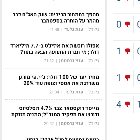
מהפך בתמחור הריבית: שוק האג״ח כבר
מהמר על הותרה בספטמבר
0
גלובל
ענת גלעד
21:48
|
|
אפולו רוכשת את איזיג'ט ב-7.7 מיליארד
1
דולר; מי חברת התעופה הבאה בתור?
גלובל
עוזי גרסטמן
21:32
|
|
1
מחיר יעד של 100 דולר: ג'יי.פי מורגן
משדרגת את אטסי וצופה עוד 20%
גלובל
ענת גלעד
21:04
|
|
4
מייסד רוקסטאר צבר 4.7% מסלסיוס
ודורש את תפקיד המנכ״ל; המניה מזנקת
גלובל
עוזי גרסטמן
20:52
|
|
ביטוח נסיעות לחו"ל 2026: כיסוי,