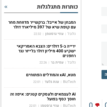
כותרות מתגלגלות
המבחן של אייבל: ברקשייר מדווחת מחר
עם קופת שיא של 397 מיליארד דולר
גלובל
עוזי גרסטמן
22:32
|
|
ירייה ב-5 דולרים: הצבא האמריקאי
ישקיע 400 מיליון דולר בלייזר נגד
רחפנים
גלובל
עמית בר
22:26
|
|
ה
מטא, xAI והמודלים הפתוחים
BizTech
ענת גלעד
22:01
|
|
AI לעצמאים ולעסקים קטנים: איפה זה
חוסך כסף בפועל
0
BizTech
עוזי גרסטמן
22:01
|
|