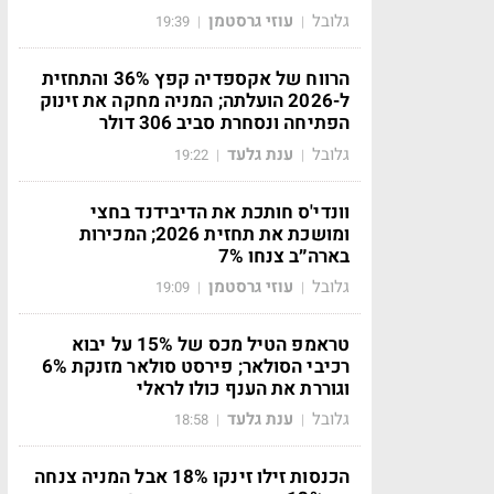
גלובל
עוזי גרסטמן
19:39
|
|
הרווח של אקספדיה קפץ 36% והתחזית
ל-2026 הועלתה; המניה מחקה את זינוק
הפתיחה ונסחרת סביב 306 דולר
גלובל
ענת גלעד
19:22
|
|
וונדי'ס חותכת את הדיבידנד בחצי
ומושכת את תחזית 2026; המכירות
בארה״ב צנחו 7%
גלובל
עוזי גרסטמן
19:09
|
|
טראמפ הטיל מכס של 15% על יבוא
רכיבי הסולאר; פירסט סולאר מזנקת 6%
וגוררת את הענף כולו לראלי
גלובל
ענת גלעד
18:58
|
|
הכנסות זילו זינקו 18% אבל המניה צנחה