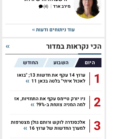
|
מירב ארד
(4)
עוד ניתוחים ודעות
הכי נקראות במדור
היום
השבוע
החודש
1
ערוץ 14 עקף את חדשות 13; "בואו
לאכול איתי" בלטה בכאן 11
2
ניו יורק טיימס עקף את התחזיות, אז
למה המניה צונחת ב-9%?
3
אלכסנדרה לוקש ורותם גולן מצטרפות
למערך החדשות של ערוץ 16