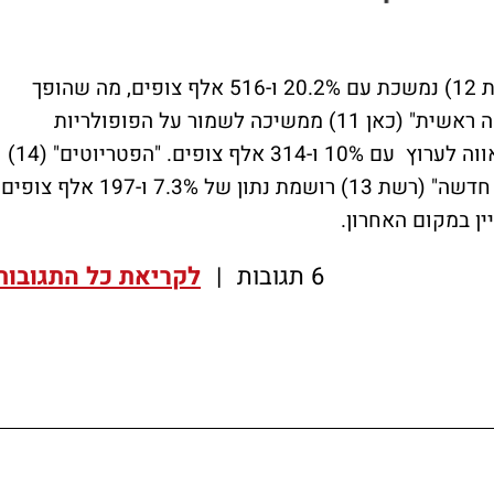
בפריים טיים - הדומיננטיות של "עובדה" (קשת 12) נמשכת עם 20.2% ו-516 אלף צופים, מה שהופך
אותה לתוכנית הנצפית ביותר של הערב. "קופה ראשית" (כאן 11) ממשיכה לשמור על הפופולריות
ותופסת את המקום השני, מה שיכול להסב גאווה לערוץ עם 10% ו-314 אלף צופים. "הפטריוטים" (14)
רושמת 7.7% ו-213 אלף צופים, בעוד "אהבה חדשה" (רשת 13) רושמת נתון של 7.3% ו-197 אלף צופי
6 תגובות
|
לקריאת כל התגובות