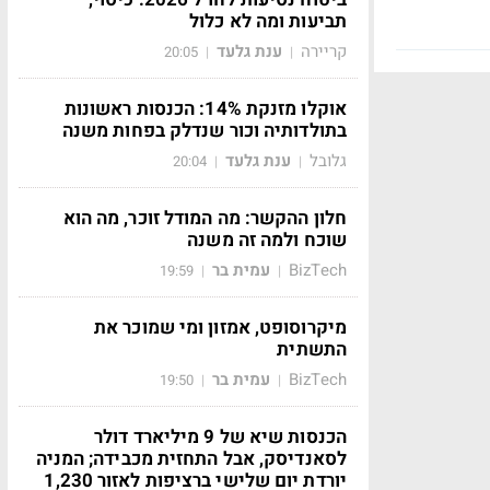
תביעות ומה לא כלול
קריירה
ענת גלעד
20:05
|
|
אוקלו מזנקת 14%: הכנסות ראשונות
בתולדותיה וכור שנדלק בפחות משנה
גלובל
ענת גלעד
20:04
|
|
חלון ההקשר: מה המודל זוכר, מה הוא
שוכח ולמה זה משנה
BizTech
עמית בר
19:59
|
|
מיקרוסופט, אמזון ומי שמוכר את
התשתית
BizTech
עמית בר
19:50
|
|
הכנסות שיא של 9 מיליארד דולר
לסאנדיסק, אבל התחזית מכבידה; המניה
יורדת יום שלישי ברציפות לאזור 1,230