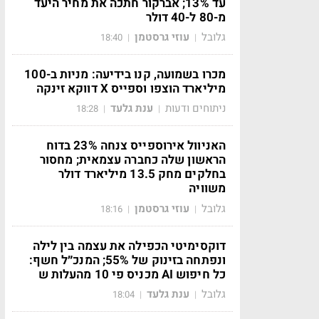
עד 13%; אברקור חתכה את מחיר היעד
מ-80 ל-40 דולר
גלובל
עוזי גרסטמן
18:40
|
|
מכרו בשמועה, קנו בידיעה: מניות ב-100
מיליארד הוצפו וספייס X דווקא זינקה
ניתוחים ודעות
ענת גלעד
18:28
|
|
האניוול אירוספייס צנחה 23% בדוח
הראשון שלה כחברה עצמאית; מחסור
בחלקים מחק 13.5 מיליארד דולר
משוויה
גלובל
עוזי גרסטמן
18:16
|
|
דוקסימיטי הכפילה את עצמה בין לילה
ונפתחה בזינוק של 55%; המנכ״ל חשף:
כל חיפוש AI מכניס פי 10 מהעלות ש
גלובל
ענת גלעד
18:04
|
|