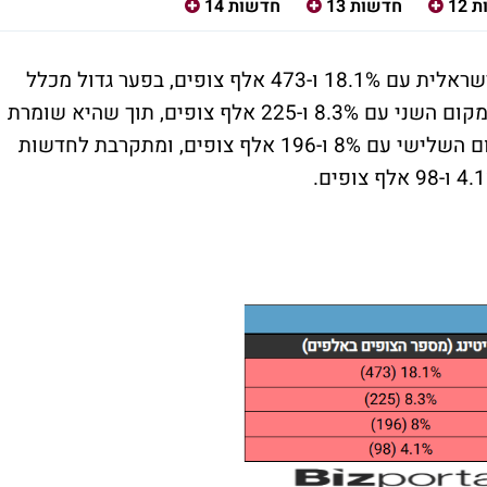
12
חדשות 13
חדשות 14
חדשות 12 ממשיכה להוביל את הטלוויזיה הישראלית עם 18.1% ו-473 אלף צופים, בפער גדול מכלל
המהדורות האחרות. חדשות 14 תופסת את המקום השני עם 8.3% ו-225 אלף צופים, תוך שהיא שומרת
על קהל נאמן. חדשות 13 (רשת) מגיעה למקום השלישי עם 8% ו-196 אלף צופים, ומתקרבת לחדשות