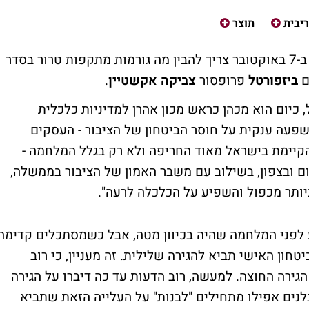
ריבית
תוצר
"כדי להבין את ההשפעה הכלכלית של האסון ב-7 באוקטובר צריך להבין מה גורמות מתקפות טרור בסדר
ם
ביזפורטל
פרופסור
צביקה אקשטיין
.
 כיום הוא מכהן כראש מכון אהרן למדיניות כלכלית
שפעה ענקית על חוסר הביטחון של הציבור - העסקים
 הקיימת בישראל מאוד החריפה ולא רק בגלל המלחמה -
ם ובצפון, בשילוב עם משבר האמון של הציבור בממשלה,
יותר מכפול והשפיע על הכלכלה לרעה".
 לפני המלחמה שהיה בכיוון מטה, אבל כשמסתכלים קדימה
ון האישי תביא להגירה שלילית. זה מעניין, כי רוב
גירה החוצה. למעשה, רוב הדעות עד כה דיברו על הגירה
נים אפילו מתחילים "לבנות" על העלייה הזאת שתביא