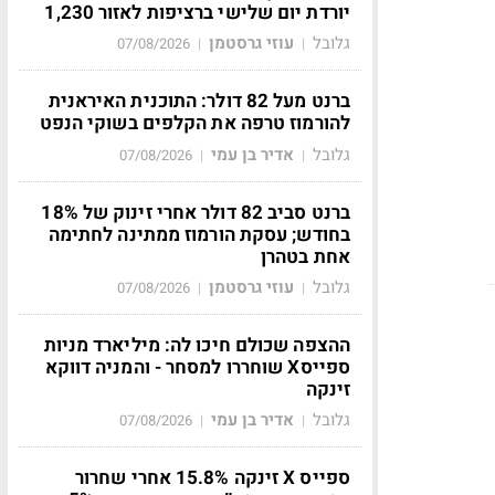
יורדת יום שלישי ברציפות לאזור 1,230
גלובל
עוזי גרסטמן
07/08/2026
|
|
ברנט מעל 82 דולר: התוכנית האיראנית
להורמוז טרפה את הקלפים בשוקי הנפט
גלובל
אדיר בן עמי
07/08/2026
|
|
ברנט סביב 82 דולר אחרי זינוק של 18%
בחודש; עסקת הורמוז ממתינה לחתימה
אחת בטהרן
גלובל
עוזי גרסטמן
07/08/2026
|
|
ההצפה שכולם חיכו לה: מיליארד מניות
ספייסX שוחררו למסחר - והמניה דווקא
זינקה
גלובל
אדיר בן עמי
07/08/2026
|
|
ספייס X זינקה 15.8% אחרי שחרור