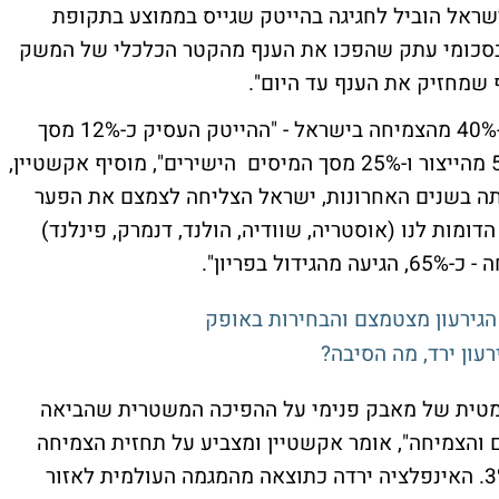
ישראל הוביל לחגיגה בהייטק שגייס בממוצע בתקופת
- "מדובר בסכומי עתק שהפכו את הענף מהקטר הכלכלי של המשק
שמחזיק את הענף עד היום".
אקשטיין מסביר שענף ההייטק היה אחראי ל-40% מהצמיחה בישראל - "ההייטק העסיק כ-12% מסך
העובדים בישראל, היווה כ-17% מהתוצר, 50% מהייצור ו-25% מסך המיסים הישירים", מוסיף אקשטיין,
תה בשנים האחרונות, ישראל הצליחה לצמצם את הפער
ומות לנו (אוסטריה, שוודיה, הולנד, דנמרק, פינלנד)
עון ירד, מה הסיבה?
את הייתה שנה דרמטית של מאבק פנימי על ההפיכה המשטרית שהביאה
 והצמיחה", אומר אקשטיין ומצביע על תחזית הצמיחה
ל-2023-2024 שירדה עוד לפני המלחמה ל-3%. האינפלציה ירדה כתוצאה מהמגמה העולמית לאזור