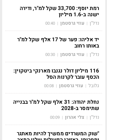
רמת יוסף: 33,700 שקל למ"ר, ודירה
ישנה ב-1.6 מיליון
נדל"ן
עוזי גרסטמן
00:40
|
|
יד אליהו: פער של 17 אלף שקל למ"ר
באותו רחוב
נדל"ן
עוזי גרסטמן
00:30
|
|
116 מיליון דולר נגנבו מארנקי ביטקוין:
הכסף עובר לקרנות הסל
גלובל
עוזי גרסטמן
00:08
|
|
נחלת יהודה: 31 אלף שקל למ"ר בבנייה
שתימסר ב-2028
נדל"ן
צלי אהרון
00:09
|
|
"שוק המשרדים ממשיך להיות מאתגר
ותחרותי, באזורי הפעילות שלנו המצב