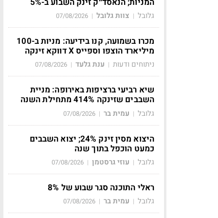
המניות; הנאסד״ק זינק השבוע ב-5%
גלובל
צוות גלובל
07/08/2026
|
|
מכרו בשמועה, קנו בידיעה: מניות ב-100
מיליארד הוצפו וספייס X דווקא זינקה
ניתוחים ודעות
ענת גלעד
07/08/2026
|
|
שיא רביעי ברציפות באירופה: מניית
השבבים שזינקה 414% מתחילת השנה
גלובל
עמית בר
07/08/2026
|
|
היצוא מסין זינק 24%; יצוא השבבים
כמעט הוכפל בתוך שנה
גלובל
עוזי גרסטמן
07/08/2026
|
|
ראלי התוכנה סגר שבוע של 8%
גלובל
עמית בר
07/08/2026
|
|