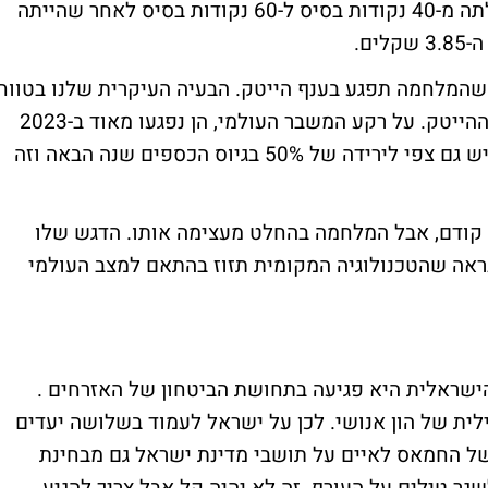
ה-3.8%. פרמיית הסיכון של מדינת ישראל עלתה מ-40 נקודות בסיס ל-60 נקודות בסיס לאחר שהייתה
ם.
המלחמה תפגע בענף הייטק. הבעיה העיקרית שלנו בטווח
הבינוני הן חברות ההזנק שמהוות 10% מענף ההייטק. על רקע המשבר העולמי, הן נפגעו מאוד ב-2023
הם גייסו השנה סדר גודל 6.5 מיליארד דולר. יש גם צפי לירידה של 50% בגיוס הכספים שנה הבאה וזה
ודם, אבל המלחמה בהחלט מעצימה אותו. הדגש שלו
 נראה שהטכנולוגיה המקומית תזוז בהתאם למצב העולמי
ישראלית היא פגיעה בתחושת הביטחון של האזרחים .
ית של הון אנושי. לכן על ישראל לעמוד בשלושה יעדים
של החמאס לאיים על תושבי מדינת ישראל גם מבחינת