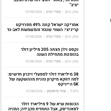
יציב"
שוק ההון
מנדי הניג
07/08/2026
|
|
אמריקה ישראל קונה 49% מפרויקט
קריניצי: השווי שנגזר והמשמעות לאב-גד
שוק ההון
מנדי הניג
07/08/2026
|
|
נקסט ויז'ן חצתה 205 מיליון דולר
בהזמנות מתחילת השנה
שוק ההון
מנדי הניג
07/08/2026
|
|
38 מיליארד דולר למפעלי זיכרון חדשים:
למה דווקא מיקרון נהנית מההשקעה של
SK הייניקס
גלובל
עוזי גרסטמן
07/08/2026
|
|
הכנסות שיא של 9 מיליארד דולר
לסאנדיסק, אבל התחזית מכבידה; המניה