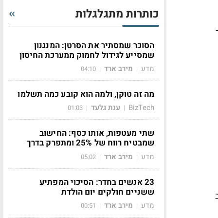
כותרות מתגלגלות
הסוכר שמסתיר את הסרטן: המנגנון
שמסייע לגידול לחמוק ממערכת החיסון
מדע
מירב ארד
04:10
|
|
מה זה טוקן, ולמה הוא קובע כמה תשלמו
BizTech
ענת גלעד
01:03
|
|
שתי מעטפות, אותו כסף: החישוב
שמבטיח רווח של 25% ומתפרק בדרך
מדע
מירב ארד
05:02
|
|
23 אנשים בחדר: הסיכוי המפתיע
ששניים חולקים יום הולדת
ס החוב
מדע
מירב ארד
00:51
|
|