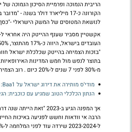
הריבית הנמוכה ופרמיית הסיכון הנמוכה של 
הקורונה כ-17 מיליארד דולר בשנה 
לנושאת המטוסים של המשק הישראלי -"כסף 
"בזכות הצמיחה בהייטק שכלכלת ישראל חוו
בתוצר לנפש מול חמש המדינות האירופאיות הד
מ-30% לפני 7 שנים ל-20% כיום . רוב הצמיחה - כ-65%, הגיעה מהגידול בפריון".
מודי'ס מותירה את דירוג ישראל על Baa1: הגירעון מצטמצם והבחירות באופק
הנתון הכלכלי הטוב שמגיע עם כוכבית: הגיר
אך המפנה הגיע ב-2023 "ז
הרבה אי וודאות וחשש לפגיעה באיכות החיים