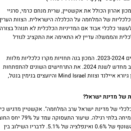
כון אהרון הכולל את אקשטיין, שרית מנחם כרמי, סרגיי
 כלכליות של המלחמה על הכלכלה הישראלית. הצוות העריך
שור כלכלי אבוד אם המדיניות הכלכלית לא תנוהל בצורה
כלית והממשלה עדיין לא התאימה את התקציב לגודל
במכון אהרון החלו לגבש תוכנית כלכלית לשנים 2023-2024. המכון בנה תחזיות מקרו כלכליות מלוות
בצעדי מדיניות מיידים והמלצות לבניית תקציב מחדש לשנת 2024. את התרחישים השונים להתפתחות
המלחמה בנו עם מומחים בתחום - עמוס ידלין גיורא איילנד וצוות Mind Israel והיועצים בנימין בנטל,
 של מדינת ישראל?
כלכלי של מדינת ישראל ערב המלחמה". אקשטיין מדגיש כי
עד סוף 2022 המשק הישראלי חווה תנופת צמיחה בלתי רגילה. שיעור התעסוקה עמד על 79% יח
תוצר עמד על 60.8%, היה לנו עודף בחשבון השוטף של 0.6% ואינפלציה של 5.1%. לדבריו השילוב בין