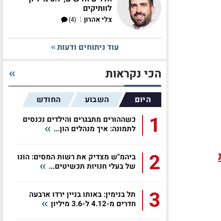
לוותיקים
|
צלי אהרון
(4)
עוד ניתוחים ודעות
הכי נקראות
היום
השבוע
החודש
1
כשההורים מתבגרים והילדים נכנסים
לתמונה: איך מנהלים הון...
2
ביהמ"ש מצדיק את רשות המסים: הונו
של בעלי חנויות תכשיטים...
3
תל בנימין: באותו בניין ירדו ארבעה
חדרים מ-4.12 ל-3.6 מיליון