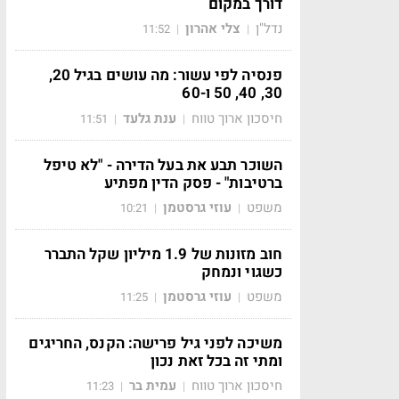
דורך במקום
נדל"ן
צלי אהרון
11:52
|
|
פנסיה לפי עשור: מה עושים בגיל 20,
30, 40, 50 ו-60
חיסכון ארוך טווח
ענת גלעד
11:51
|
|
השוכר תבע את בעל הדירה - "לא טיפל
ברטיבות" - פסק הדין מפתיע
משפט
עוזי גרסטמן
10:21
|
|
חוב מזונות של 1.9 מיליון שקל התברר
כשגוי ונמחק
משפט
עוזי גרסטמן
11:25
|
|
משיכה לפני גיל פרישה: הקנס, החריגים
ומתי זה בכל זאת נכון
חיסכון ארוך טווח
עמית בר
11:23
|
|