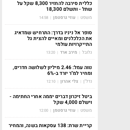
כללית סירבה להחזיר 8,300 שקל על
שתל - ותשלם 18,300
משפט
עוזי גרסטמן
14:58
|
|
סופר אל ניניו בדרך: התרחיש שמדאיג
את הכלכלנים ומאיים להצית גל
התייקרויות עולמי
גלובל
מירב ארד
13:20
|
|
נווה עמל: 2.46 מיליון לשלושה חדרים,
ומחיר למ"ר יורד ב-6%
נדל"ן
צלי אהרון
12:10
|
|
ביטל זיכרון דברים יממה אחרי החתימה -
וישלם 4,000 שקל
משפט
עוזי גרסטמן
12:00
|
|
קריית שרת: 138 עסקאות בשנה, והמחיר