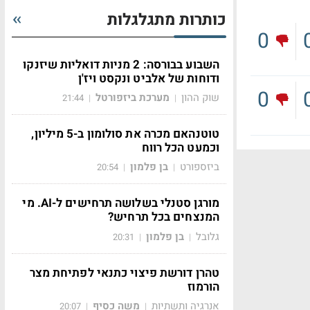
כותרות מתגלגלות
0
השבוע בבורסה: 2 מניות דואליות שיזנקו
ודוחות של אלביט ונקסט ויז'ן
0
שוק ההון
מערכת ביזפורטל
21:44
|
|
טוטנהאם מכרה את סולומון ב-5 מיליון,
וכמעט הכל רווח
ביזספורט
בן פלמון
20:54
|
|
מורגן סטנלי בשלושה תרחישים ל-AI. מי
המנצחים בכל תרחיש?
גלובל
בן פלמון
20:31
|
|
טהרן דורשת פיצוי כתנאי לפתיחת מצר
הורמוז
אנרגיה ותשתיות
משה כסיף
20:07
|
|