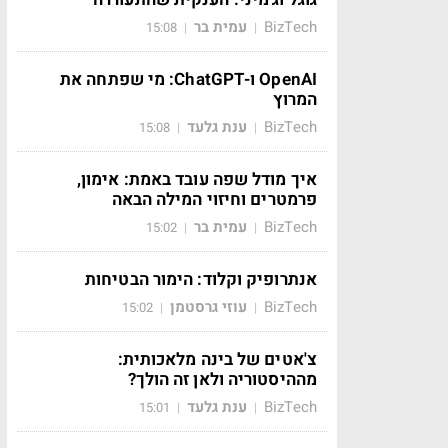
BizTech
עמית בר
15:08
|
|
OpenAI ו-ChatGPT: מי שפתחה את
המרוץ
BizTech
ענת גלעד
15:08
|
|
איך מודל שפה עובד באמת: אימון,
פרמטרים וחיזוי המילה הבאה
BizTech
עמית בר
15:02
|
|
אנתרופיק וקלוד: הימור הבטיחות
BizTech
עוזי גרסטמן
15:02
|
|
צ'אטים של בינה מלאכותית:
מההיסטוריה ולאן זה הולך?
BizTech
ענת גלעד
15:01
|
|