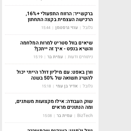
ברקשייר: הרווח התפעולי +16%,
הרכישה העצמית בקצה התחתון
גלובל
עוזי גרסטמן
15:44
|
|
שיאים בוול סטריט למרות המלחמה
והשיא בנפט - איך זה ייתכן?
ניתוחים ודעות
עמית בר
15:19
|
|
וורן באפט: עם מיליון דולר הייתי יכול
להשיג תשואה של 50% בשנה
גלובל
אדיר בן עמי
15:18
|
|
שוק העבודה: אילו מקצועות משתנים,
ומה הנתונים מראים
BizTech
עמית בר
15:08
|
|
גוגל וג'מיני: הענקית שהתעוררה