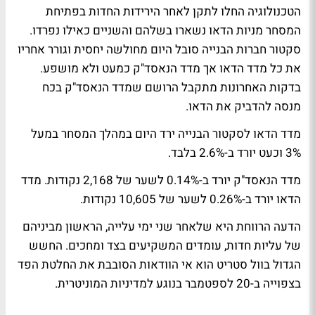
הטכנולוגיה החלו לתקן לאחר הירידות החדות בפתיחת
המסחר מניות הדאו נשארו בשלהם והשניים כאילו נפרדו.
סקטור חברות הבנייה סובל היום מחולשה יחסית וגורר אחריו
את כל מדד הדאו אך מדד הנאסד"ק כמעט ולא מושפע.
בדקות האחרונות מתקבל הרושם שמדד הנאסד"ק בכח
מנסה להדביק את הדאו.
מדד הדאו לסקטור הבנייה ירד היום במהלך המסחר במעל
3% וכעט יורד ב-2.6% בלבד.
מדד הנאסד"ק יורד ב-0.14% לשער של 2,168 נקודות. מדד
הדאו יורד ב-0.26% לשער של 10,605 נקודות.
הדעה הרווחת היא שלאחר שני ימי עלייה, הראשון מביניהם
של עליות חדות, עומדים המשקיעים בצד ומחכים. החשש
הגדול בוול סטריט הוא אי הוודאות הסובבת את החלטת הפד
בצפוייה ב-20 לספטמבר בנוגע למדיניות המוניטרית.