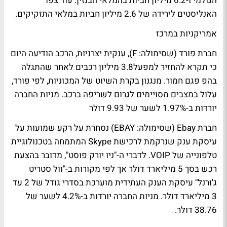
הגולמי ו-6.2 מיליון חביות בהמלאי הבנזין. עוד צפו
האנליסטים לירידה של 2.6 מיליון חביות במלאי התזקיקים.
אמריקניות במרכז
חברת פורד (שסימולה: F), ענקית יצרניות, הרכב הודיעה היום
כי תקרא להחזיר למפעל3.8 מיליון רכבים לאחר שהתגלה
בהפ פגם חמור. מנגנון בקרת השיוט של המכוניות, לפי פורד,
עלול במצבים מסויימים לגרום לשריפה ברכב. מניות החברה
יורדות ב-1.97% לשער של 9.93 דולר
חברת Ebay (שסימולה: EBAY) נסחרת על רקע שמועות על
עיסקת ענק שנרקמת לרכישת Skype המתמחה בטכנולוגיית
טלפונייה של VOIP. לדברי ה-"ניו יורק פוסט", מדובר בהצעת
רכש בסך 5 מיליארד דולר אך לפי מקורות ב-"וול סטריט
ג'ורנל" עיסקת הענק העתידית מוערכת בסדרי גודל של 2 עד
3 מיליארד דולר. מניות החברה יורדות ב-4.2% לשער של
38.76 דולר.