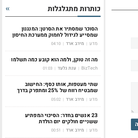
כותרות מתגלגלות
הסוכר שמסתיר את הסרטן: המנגנון
שמסייע לגידול לחמוק ממערכת החיסון
מדע
מירב ארד
04:10
|
|
מה זה טוקן, ולמה הוא קובע כמה תשלמו
BizTech
ענת גלעד
01:03
|
|
שתי מעטפות, אותו כסף: החישוב
שמבטיח רווח של 25% ומתפרק בדרך
מדע
מירב ארד
05:02
|
|
23 אנשים בחדר: הסיכוי המפתיע
ששניים חולקים יום הולדת
ה
מדע
מירב ארד
00:51
|
|