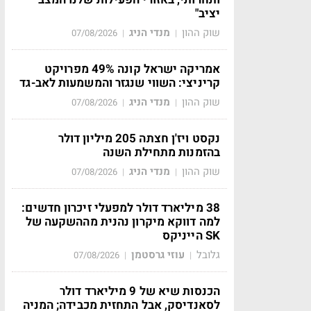
יציב"
שוק ההון
מנדי הניג
07/08/2026
|
|
אמריקה ישראל קונה 49% מפרויקט
קריניצי: השווי שנגזר והמשמעות לאב-גד
שוק ההון
מנדי הניג
07/08/2026
|
|
נקסט ויז'ן חצתה 205 מיליון דולר
בהזמנות מתחילת השנה
שוק ההון
מנדי הניג
07/08/2026
|
|
38 מיליארד דולר למפעלי זיכרון חדשים:
למה דווקא מיקרון נהנית מההשקעה של
SK הייניקס
גלובל
עוזי גרסטמן
07/08/2026
|
|
הכנסות שיא של 9 מיליארד דולר
לסאנדיסק, אבל התחזית מכבידה; המניה