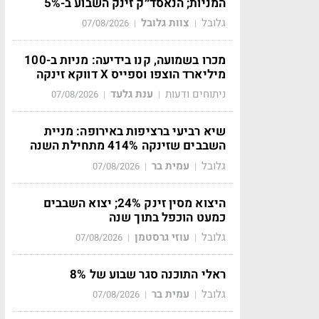
המניות; הנאסד״ק זינק השבוע ב-5%
גלובל
צוות גלובל
07/08/2026
|
|
מכרו בשמועה, קנו בידיעה: מניות ב-100
מיליארד הוצפו וספייס X דווקא זינקה
ניתוחים ודעות
ענת גלעד
07/08/2026
|
|
שיא רביעי ברציפות באירופה: מניית
השבבים שזינקה 414% מתחילת השנה
גלובל
עמית בר
07/08/2026
|
|
היצוא מסין זינק 24%; יצוא השבבים
כמעט הוכפל בתוך שנה
גלובל
עוזי גרסטמן
07/08/2026
|
|
ראלי התוכנה סגר שבוע של 8%
גלובל
עמית בר
07/08/2026
|
|