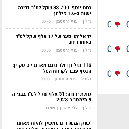
רמת יוסף: 33,700 שקל למ"ר, ודירה
ישנה ב-1.6 מיליון
נדל"ן
עוזי גרסטמן
0
00:40
|
|
יד אליהו: פער של 17 אלף שקל למ"ר
באותו רחוב
0
נדל"ן
עוזי גרסטמן
00:30
|
|
116 מיליון דולר נגנבו מארנקי ביטקוין:
הכסף עובר לקרנות הסל
0
גלובל
עוזי גרסטמן
00:08
|
|
נחלת יהודה: 31 אלף שקל למ"ר בבנייה
שתימסר ב-2028
נדל"ן
צלי אהרון
00:09
|
|
"שוק המשרדים ממשיך להיות מאתגר
ותחרותי, באזורי הפעילות שלנו המצב