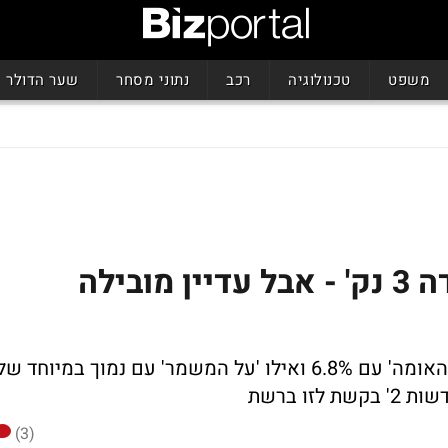
משפט
טכנולוגיה
רכב
נתוני מסחר
שער הדולר
'חתונה ממבט ראשון' איבדה 3 נק' - אבל עדיין מובילה
המתחרה X פקטור ירדה בנק' ל-15.4%. 'גב האומה' עם 6.8% ואילו 'על המשמר' עם נמוך במיוחד ש
(3)