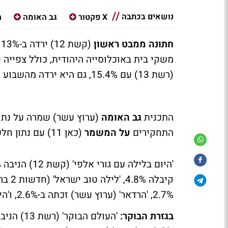
נושאים בכתבה
X פקטור
גב האומה
ח
חתונה ממבט ראשון
משקי בית באוכלוסייה היהודית, כולל צפייה נדחית עד 2:00 בלילה. התכנית 
(רשת 13) עם 15.4%, גם היא ירדה מהשבוע שעבר, בקצת יותר מנקודה.
התכנית
גב האומה
התחקירים
על המשמר
(כאן 11) עם נתון חלש מאד של 1.3%.
2.7%, 'הרדאר' (ערוץ עשר) זכתה ב-2.6%, ו'היום שהיה' (ערוץ עשר) עם 2.9%.
בגזרת הבוקר: