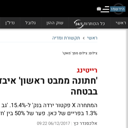
הירשמו
ראשי
שוק ההון
גלובל
נדל"ן
כל הכותרות
ראשי
תקשורת ומדיה
צילום: צילום מסך 'מאקו'
רייטינג
בבטחה
1.3% בפריים של כאן. פער של 50% בין 'חדשות 2' בקשת לזו ברשת
אלכסנדר כץ
06/12/2017 09:22
|