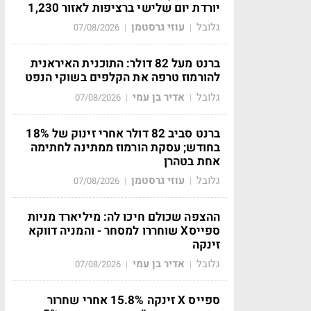
יורדת יום שלישי ברציפות לאזור 1,230
גלובל
עוזי גרסטמן
07/08/2026
|
|
ברנט מעל 82 דולר: התוכנית האיראנית
להורמוז טרפה את הקלפים בשוקי הנפט
גלובל
אדיר בן עמי
07/08/2026
|
|
ברנט סביב 82 דולר אחרי זינוק של 18%
בחודש; עסקת הורמוז ממתינה לחתימה
אחת בטהרן
גלובל
עוזי גרסטמן
07/08/2026
|
|
ההצפה שכולם חיכו לה: מיליארד מניות
ספייסX שוחררו למסחר - והמניה דווקא
זינקה
גלובל
אדיר בן עמי
07/08/2026
|
|
ספייס X זינקה 15.8% אחרי שחרור