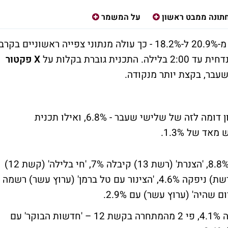
תונה ממבט ראשון
על המשמר
(קשת 12) ירדה ב-13% מ-20.9% ל-18.2% - כך עולה מנתוני צפייה ראשוניים בקרב
גוברת בקלות על
X
פקטור
(ערוץ עשר) שמרה על נתון דומה לזה של שלישי שעבר - 6.8%, ואילו תכנית
'היום בלילה עם גורי אלפי' (קשת 12) הניבה 8.8%, 'הצנרת' (רשת 13) קיבלה 7%, 'חי בלילה' (קשת 12)
קיבלה 4.8%, 'לילה טוב ישראל' (חדשות 2 ברשת) ניפקה 4.6%, 'הצינור עם טל ברמן' (ערוץ עשר) רשמה
'העולם הבוקר' (רשת 13) הניבה 4.1%, פי 2 מהמתחרה בקשת 12 – 'חדשות הבוקר' עם