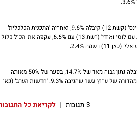
'ערב טוב עם גיא פינס' (קשת 12) קיבלה 9.6%, ואחריה 'התכנית הכלכלית'
(חדשות 2 בקשת) עם 11.7%. 'לפני החדשות עם לוסי ואודי' (רשת 13) עם 6.6%, עקפה את 'הכול כלול
מהדורת חדשות 2 בקשת קיבלה נתון גבוה מאד של 14.7%, בפער של 50% מאותה
מהדורה ברשת - 9.8%. אגב רשת ניצחה את המהדורה של ערוץ עשר שהניבה 9.3%. 'חדשות הערב' (כאן
3 תגובות
|
לקריאת כל התגובות