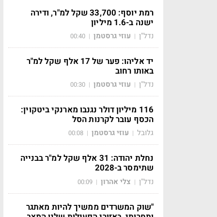
רמת יוסף: 33,700 שקל למ"ר, ודירה
ישנה ב-1.6 מיליון
נדל"ן
עוזי גרסטמן
00:40
|
|
יד אליהו: פער של 17 אלף שקל למ"ר
באותו רחוב
נדל"ן
עוזי גרסטמן
00:30
|
|
116 מיליון דולר נגנבו מארנקי ביטקוין:
הכסף עובר לקרנות הסל
גלובל
עוזי גרסטמן
00:08
|
|
נחלת יהודה: 31 אלף שקל למ"ר בבנייה
שתימסר ב-2028
נדל"ן
צלי אהרון
00:09
|
|
"שוק המשרדים ממשיך להיות מאתגר
ותחרותי, באזורי הפעילות שלנו המצב