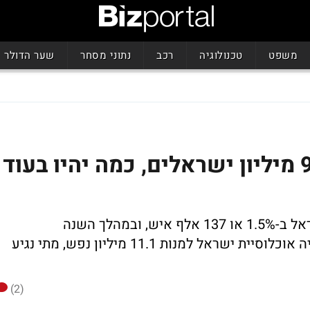
משפט
טכנולוגיה
רכב
נתוני מסחר
שער הדולר
יום העצמאות תשפ"א: 9.3 מיליון ישראלים, כמה יהיו בעוד
מיום העצמאות שעבר גדלה אוכלוסיית ישראל ב-1.5% או 137 אלף איש, ובמהלך השנה
נולדו כ-167 אלף תינוקות; בשנת 2030 צפויה אוכלוסיית ישראל למנות 11.1 מיליון נפש, מתי נגיע
(2)