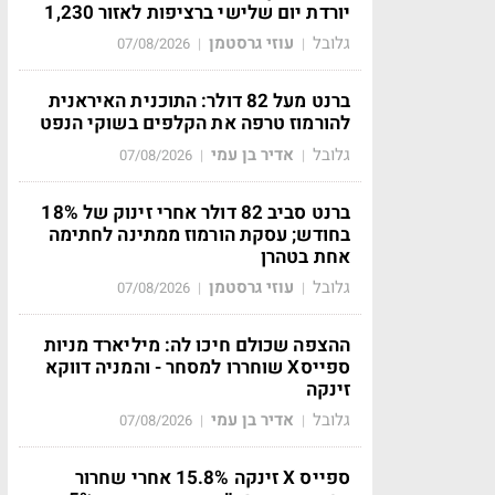
יורדת יום שלישי ברציפות לאזור 1,230
גלובל
עוזי גרסטמן
07/08/2026
|
|
ברנט מעל 82 דולר: התוכנית האיראנית
להורמוז טרפה את הקלפים בשוקי הנפט
גלובל
אדיר בן עמי
07/08/2026
|
|
ברנט סביב 82 דולר אחרי זינוק של 18%
בחודש; עסקת הורמוז ממתינה לחתימה
אחת בטהרן
גלובל
עוזי גרסטמן
07/08/2026
|
|
ההצפה שכולם חיכו לה: מיליארד מניות
ספייסX שוחררו למסחר - והמניה דווקא
זינקה
גלובל
אדיר בן עמי
07/08/2026
|
|
ספייס X זינקה 15.8% אחרי שחרור