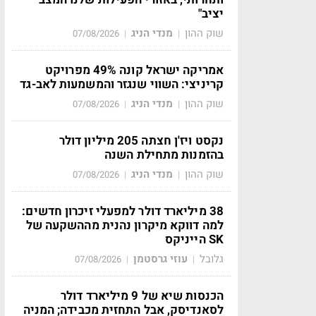
יציב"
שוק ההון
מנדי הניג
07/08/2026
|
|
אמריקה ישראל קונה 49% מפרויקט
קריניצי: השווי שנגזר והמשמעות לאב-גד
שוק ההון
מנדי הניג
07/08/2026
|
|
נקסט ויז'ן חצתה 205 מיליון דולר
בהזמנות מתחילת השנה
שוק ההון
מנדי הניג
07/08/2026
|
|
38 מיליארד דולר למפעלי זיכרון חדשים:
למה דווקא מיקרון נהנית מההשקעה של
SK הייניקס
גלובל
עוזי גרסטמן
07/08/2026
|
|
הכנסות שיא של 9 מיליארד דולר
לסאנדיסק, אבל התחזית מכבידה; המניה