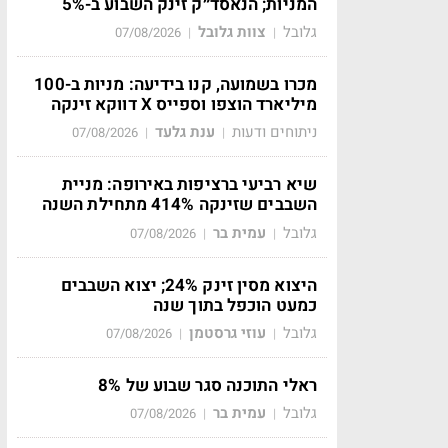
המניות; הנאסד״ק זינק השבוע ב-5%
גלובל
צוות גלובל
07/08/2026
|
|
מכרו בשמועה, קנו בידיעה: מניות ב-100
מיליארד הוצפו וספייס X דווקא זינקה
ניתוחים ודעות
ענת גלעד
07/08/2026
|
|
שיא רביעי ברציפות באירופה: מניית
השבבים שזינקה 414% מתחילת השנה
גלובל
עמית בר
07/08/2026
|
|
היצוא מסין זינק 24%; יצוא השבבים
כמעט הוכפל בתוך שנה
גלובל
עוזי גרסטמן
07/08/2026
|
|
ראלי התוכנה סגר שבוע של 8%
גלובל
עמית בר
07/08/2026
|
|