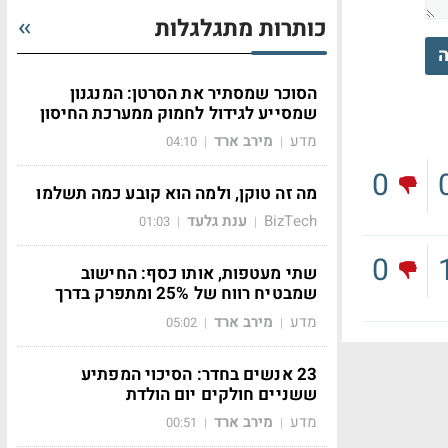
כותרות מתגלגלות
ה
הסוכר שמסתיר את הסרטן: המנגנון
שמסייע לגידול לחמוק ממערכת החיסון
מדע
מירב ארד
04:10
|
|
0
מה זה טוקן, ולמה הוא קובע כמה תשלמו
BizTech
ענת גלעד
01:03
|
|
0
שתי מעטפות, אותו כסף: החישוב
שמבטיח רווח של 25% ומתפרק בדרך
מדע
מירב ארד
05:02
|
|
23 אנשים בחדר: הסיכוי המפתיע
ששניים חולקים יום הולדת
מדע
מירב ארד
00:51
|
|