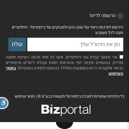
הרשמה לדיוור
הירשם לסיכום היומי של שוק ההון ולמבזקים של ביזפורטל - ניוזלטרים
חובה לכל משקיע
אני מאשר קבלת שני ניוזלטרים, אשר כל אחד מהווה רשימת תפוצה
נפרדת, בנושאים סיכום יומי והתראות חמות וקבלת דיוורים פרסומיים
בדואר אלקטרוני ו/ או באמצעות הסלולר בהתאם למפורט בסעיף 10
בתנאי
השימוש
כל הזכויות שמורות לחברת ביזפורטל תקשורת בע"מ ©
|
תנאי שימוש