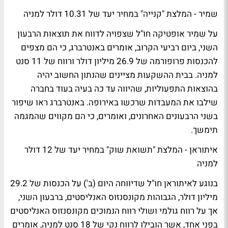
שמיר - המלצת "קנייה" במחיר יעד של 10.31 דולר למניה
על שמיר אופטיקה חו"ל שצפויה לדווח את תוצאות הרבעון
השני, ביום רביעי הקרוב, אומרים באנטרברג, כי הם מצפים
להכנסות פרופורמה של 26.9 מיליון דולר ורווח של 11 סנט
למניה. בבית ההשקעות מציינים שהנתון החשוב יהיה
בהוצאות התפעוליות, שהיווה עד כה בעיה בעוד בחברה
שילבו את המעבדות שרכשו באירופה. באנטרברג ראו שיפור
בשני הרבעונים האחרונים, ואומרים, כי הם מקווים שהמגמה
תימשך.
איתוראן - המלצת "תשואת שוק" במחיר יעד של 12 דולר
למניה
בנוגע לאיתוראן חו"ל שדיווחה היום (ב') על הכנסות של 29.2
מיליון דולר, הגבוהות מקונסנזוס האנליסטים, ברבעון השני,
אך על רווח גולמי ושולי רווח הנמוכים מקונסנזוס האנליסטים
בפני אחד, אשר הובילו לרווח נקי של 18 סנט למניה, אומרים