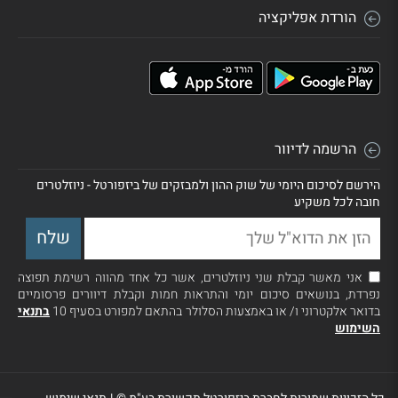
הורדת אפליקציה
הרשמה לדיוור
הירשם לסיכום היומי של שוק ההון ולמבזקים של ביזפורטל - ניוזלטרים
חובה לכל משקיע
אני מאשר קבלת שני ניוזלטרים, אשר כל אחד מהווה רשימת תפוצה
נפרדת, בנושאים סיכום יומי והתראות חמות וקבלת דיוורים פרסומיים
בדואר אלקטרוני ו/ או באמצעות הסלולר בהתאם למפורט בסעיף 10
בתנאי
השימוש