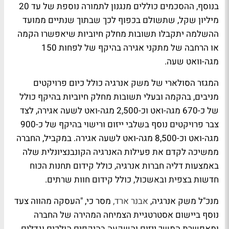
בנוסף, ההסכמים כוללים מנגנון לתמורה נוספת של עד 20
מיליון שקל, שתשולם בכפוף לכך שבתוך שנתיים ממועד
ההשלמה יתקבלו תשובות מחלק חיוביות שיאפשרו הקמה
או הרחבה של מתקני אגירה בהיקף של לפחות 150
מגה-וואט שעה
.
המגזר הסולארי של משק אנרגיה כולל כיום פרויקטים
מניבים, בהקמה ובעלי תשובות מחלק חיוביות בהיקף כולל
של כ-670 מגה-ואט וכ-2,500 מגה-ואט לשעה אגירה, לצד
צבר פרויקטים נוסף בשלבי ייזום ורישוי בהיקף של כ-900
מגה-ואט וכ-8,500 מגה-ואט לשעה אגירה. במקביל, החברה
ממשיכה לקדם את פעילות האנרגיה הקונבנציונלית שלה
באמצעות דליה חברות אנרגיה, כולל קידום תחנות הכוח
חדשות בצפית ובאשכול, כולל קידום חוות שרתים.
מנכ"ל משק אנרגיה,
אבנר ארד,
מסר כי,
"
העסקה מהווה צעד
נוסף ביישום אסטרטגיית הצמיחה המהירה של החברה
ומאפשרת המשך ייזום והשקעה בהיקפים הולכים וגדלים.