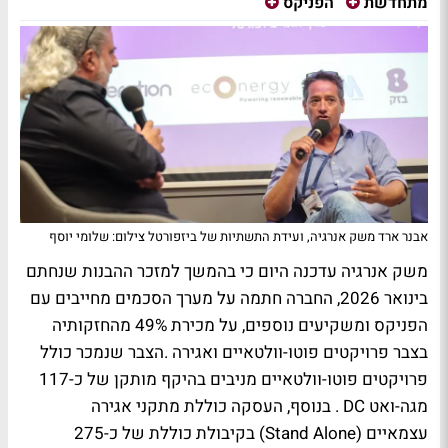
מתחדשת
הפניקס
אבנר ארד משק אנרגיה, ועידת התשתיות של ביזפורטל צילום: שלומי יוסף
משק אנרגיה עדכנה היום כי בהמשך למזכר ההבנות שנחתם
בינואר 2026, החברה חתמה על מערך הסכמים מחייבים עם
הפניקס ומשקיעים נוספים, על מכירת 49% מהחזקותיה
בצבר פרויקטים פוטו-וולטאיים ואגירה
.
הצבר שנמכר כולל
פרויקטים פוטו-וולטאיים מניבים בהיקף מותקן של כ-117
מגה-ואט DC . בנוסף, העסקה כוללת מתקני אגירה
עצמאיים
(Stand Alone)
בקיבולת כוללת של כ-275