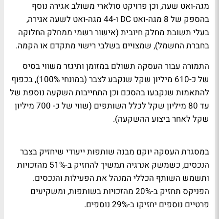
מגה-ואט שעה, וכן פרויקט סולארי משולב אגירה נוסף
בהספק של 8 מגה-ואט
DC
ו-44 מגה-ואט לשעה אגירה,
בעלי תשובת מחלק חיובית (אישור רשמי ממחלק החלוקה
בחברת החשמל), שמצויים בשלבי רישוי מתקדם או הקמה
.
התמורה עבור העסקה תשולם במזומן ותיגזר משווי בסיס
של כ-610 מיליון שקל שנקבע לצבר (במונחי 100%), בכפוף
להתאמות שנקבעו בהסכם וכן התחייבות השקעה נוספת של
עד 80 מיליון שקל לכלל השותפים (שווי של כ- 700 מיליון
שקל לאחר ביצוע ההשקעה)
.
במסגרת העסקה יוקם מבנה שותפות ייעודי שיחזיק בצבר
הנכסים, כשמשק אנרגיה תמשיך להחזיק ב-51% מהזכויות
ותשמש השותף הכללי המנהל את הפעילות והנכסים.
הפניקס תחזיק ב-20% מהזכויות בשותפות, ומשקיעים
פרטיים נוספים יחזיקו ב-29% נוספים
.