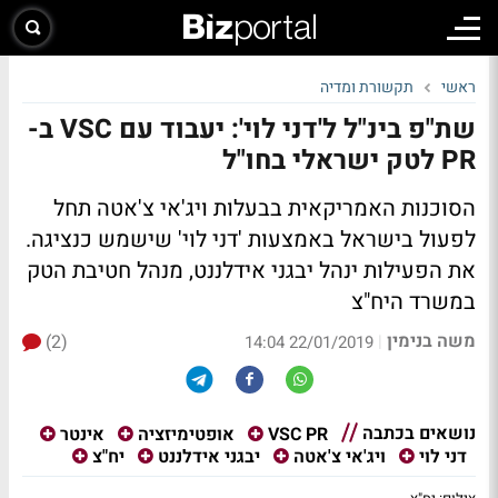
ראשי
תקשורת ומדיה
שת"פ בינ"ל ל'דני לוי': יעבוד עם VSC ב-
PR לטק ישראלי בחו"ל
הסוכנות האמריקאית בבעלות ויג'אי צ'אטה תחל
לפעול בישראל באמצעות 'דני לוי' שישמש כנציגה.
את הפעילות ינהל יבגני אידלננט, מנהל חטיבת הטק
במשרד היח"צ
משה בנימין
(2)
|
22/01/2019 14:04
נושאים בכתבה
VSC PR
אופטימיזציה
אינטר
דני לוי
ויג'אי צ'אטה
יבגני אידלננט
יח"צ