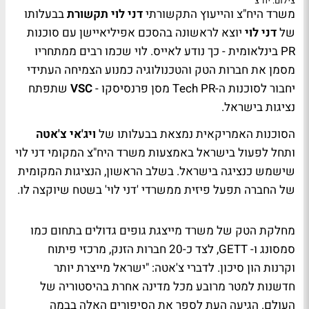
צילום: יח"צ
משרד היח"צ והייעוץ התקשורתי
דני לוי תקשורת
בבעלותו
של
דני לוי
יוצא לראשונה בהסכם אפיליאיישן עם סוכנות
PR בינלאומית - כך נודע לאייס. לוי שכמו רבים ממתחריו
מסמן את חברות הטק והטכנולוגיה כמנוע הצמיחה העתידי
יחבור לסוכנות ה-Tech PR מסן פרנסיסקו -
VSC
שתפתח
נציגות בישראל.
הסוכנות האמריקאית נמצאת בבעלותו של
ויג'אי צ'אטה
ותחל לפעול בישראל באמצעות משרד היח"צ המקומי דני לוי
שישמש כנציגה בישראל. בשלב הראשון, הנציגות המקומית
של החברה תפעל פיזית ממשרדי 'דני לוי' בשטח שיוקצה לו.
מחלקת הטק של משרד מייצגת גופים גדולים בתחום כמו
סמסונג ו- GETT, לצד כ-20 חברות הזנק, מרכזי פיתוח
וקרנות הון סיכון. לדברי צ'אטה: "ישראל מייצרת יותר
חדשנות למטר מרובע מכל מדינה אחרת בהיסטוריה של
העולם. הגיעה העת לספר את הסיפורים האלה בבמה