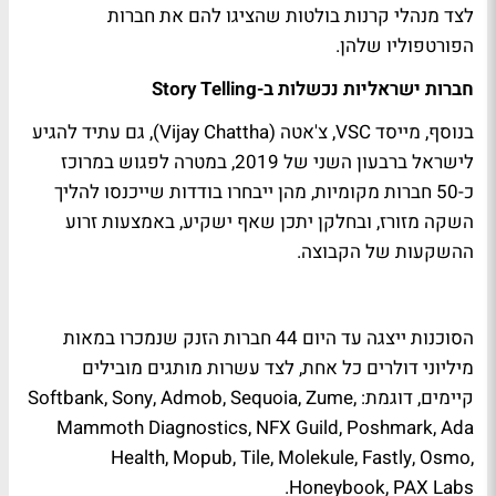
לצד מנהלי קרנות בולטות שהציגו להם את חברות
הפורטפוליו שלהן.
חברות ישראליות נכשלות ב-Story Telling
בנוסף, מייסד VSC, צ'אטה (Vijay Chattha), גם עתיד להגיע
לישראל ברבעון השני של 2019, במטרה לפגוש במרוכז
כ-50 חברות מקומיות, מהן ייבחרו בודדות שייכנסו להליך
השקה מזורז, ובחלקן יתכן שאף ישקיע, באמצעות זרוע
ההשקעות של הקבוצה.
הסוכנות ייצגה עד היום 44 חברות הזנק שנמכרו במאות
מיליוני דולרים כל אחת, לצד עשרות מותגים מובילים
קיימים, דוגמת: Softbank, Sony, Admob, Sequoia, Zume,
Mammoth Diagnostics, NFX Guild, Poshmark, Ada
Health, Mopub, Tile, Molekule, Fastly, Osmo,
Honeybook, PAX Labs.