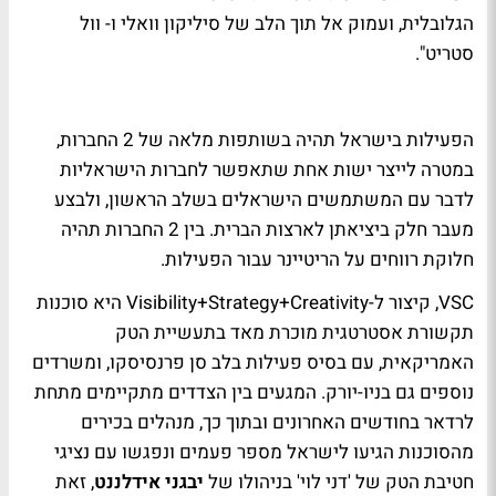
הגלובלית, ועמוק אל תוך הלב של סיליקון וואלי ו- וול
סטריט".
הפעילות בישראל תהיה בשותפות מלאה של 2 החברות,
במטרה לייצר ישות אחת שתאפשר לחברות הישראליות
לדבר עם המשתמשים הישראלים בשלב הראשון, ולבצע
מעבר חלק ביציאתן לארצות הברית. בין 2 החברות תהיה
חלוקת רווחים על הריטיינר עבור הפעילות.
VSC, קיצור ל-Visibility+Strategy+Creativity היא סוכנות
תקשורת אסטרטגית מוכרת מאד בתעשיית הטק
האמריקאית, עם בסיס פעילות בלב סן פרנסיסקו, ומשרדים
נוספים גם בניו-יורק. המגעים בין הצדדים מתקיימים מתחת
לרדאר בחודשים האחרונים ובתוך כך, מנהלים בכירים
מהסוכנות הגיעו לישראל מספר פעמים ונפגשו עם נציגי
חטיבת הטק של 'דני לוי' בניהולו של
יבגני אידלננט
, זאת