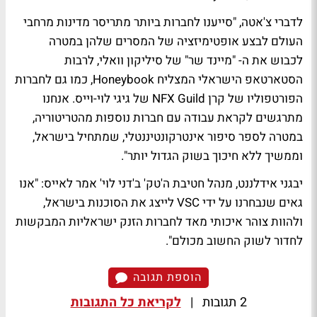
לדברי צ'אטה, "סייענו לחברות ביותר מתריסר מדינות מרחבי
העולם לבצע אופטימיזציה של המסרים שלהן במטרה
לכבוש את ה- "מיינד שר" של סיליקון וואלי, לרבות
הסטארטאפ הישראלי המצליח Honeybook, כמו גם לחברות
הפורטפוליו של קרן NFX Guild של גיגי לוי-וייס. אנחנו
מתרגשים לקראת עבודה עם חברות נוספות מהטריטוריה,
במטרה לספר סיפור אינטרקונטיננטלי, שמתחיל בישראל,
וממשיך ללא חיכוך בשוק הגדול יותר".
יבגני אידלננט, מנהל חטיבת ה'טק' ב'דני לוי' אמר לאייס: "אנו
גאים שנבחרנו על ידי VSC לייצג את הסוכנות בישראל,
ולהוות צוהר איכותי מאד לחברות הזנק ישראליות המבקשות
לחדור לשוק החשוב מכולם".
הוספת תגובה
2 תגובות
|
לקריאת כל התגובות