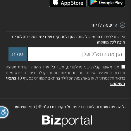
הרשמה לדיוור
הירשם לסיכום היומי של שוק ההון ולמבזקים של ביזפורטל - ניוזלטרים
חובה לכל משקיע
אני מאשר קבלת שני ניוזלטרים, אשר כל אחד מהווה רשימת תפוצה
נפרדת, בנושאים סיכום יומי והתראות חמות וקבלת דיוורים פרסומיים
בדואר אלקטרוני ו/ או באמצעות הסלולר בהתאם למפורט בסעיף 10
בתנאי
השימוש
כל הזכויות שמורות לחברת ביזפורטל תקשורת בע"מ ©
|
תנאי שימוש